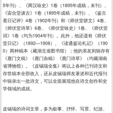
5年刊）、《两汉咏史》1卷（1895年成稿，未刊）、
《宙合堂谈古》1卷（1895年成稿，未刊）、《鉴古
斋日记评》4卷（1902年刊）和《师伏堂骈文》4卷、
《师伏堂诗草》6卷、《师伏堂咏史》1卷、《师伏堂
词》1卷（均为1904年刊）。此外，他还遗有《师伏
堂日记》（1892—1908）、《读通鉴论札记》（190
0）两种稿本（藏湖北省图书馆）；他的亲友则辑存有
《鹿门文稿》《鹿门杂稿》《鹿门诗草》（均藏湖南
省博物馆）。《皮锡瑞全集》将以上各种已刊诗文和
存世稿本全部收入，还从皮锡瑞师友著述和近代报刊
中辑录出一批诗文，可以全面展现他在诗文创作和史
学领域的成就。
皮锡瑞的诗词文章，多为叙事、抒怀、写景、纪游、