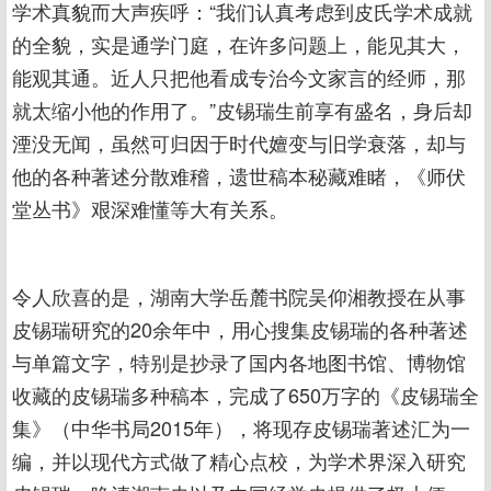
学术真貌而大声疾呼：“我们认真考虑到皮氏学术成就
的全貌，实是通学门庭，在许多问题上，能见其大，
能观其通。近人只把他看成专治今文家言的经师，那
就太缩小他的作用了。”皮锡瑞生前享有盛名，身后却
湮没无闻，虽然可归因于时代嬗变与旧学衰落，却与
他的各种著述分散难稽，遗世稿本秘藏难睹，《师伏
堂丛书》艰深难懂等大有关系。
令人欣喜的是，湖南大学岳麓书院吴仰湘教授在从事
皮锡瑞研究的20余年中，用心搜集皮锡瑞的各种著述
与单篇文字，特别是抄录了国内各地图书馆、博物馆
收藏的皮锡瑞多种稿本，完成了650万字的《皮锡瑞全
集》（中华书局2015年），将现存皮锡瑞著述汇为一
编，并以现代方式做了精心点校，为学术界深入研究