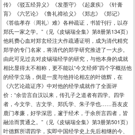
传》《驳五经异义》《发墨守》《起废疾》《针膏
肓》《六艺论》《鲁礼禘祫义》《郑志》《郑记》
《答临孝存〈周礼〉难》各种疏证，书皆刊行，以存
郑氏一家之学。”（见《皮锡瑞全集》第8册第134页）
他耗费心血对郑玄经注大作疏通证明，成为清代精究
郑学的专门名家，将清代的郑学研究推进了一大步。
由此可见过去对皮锡瑞经学的研究，与他本身的成就
相比显得太不相称，更不能以“今文经师”四个字概括他
的经学立场，倒是一度与他持论相左的叶德辉，在
《六艺论疏证序》中对他的经学成就作了全面评
价：“余尝言自汉以来，传孔子之道者有四学。四学
者，今文学、古文学、郑氏学、朱子学也……吾友皮
鹿门孝廉，好学深思，邃于经术，于余所言四者，皆
融洽而贯通之。”（见《皮锡瑞全集》第3册第501页）
叶德辉所谓四学，实即中国经学史上先后相继的今、