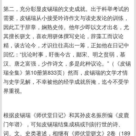
第二，充分彰显皮锡瑞的文史成就。出于科举考试的
需要，皮锡瑞从小接受吟诗作文与读史发论的训练，
因此工于辞章，娴熟史传。他年少即以文才出名，尤
其擅长骈文，喜欢用骈体撰写史论，辞藻工而议论
精，谈古论今，才识往往高出一筹，正如他在日记中
回忆：“抗论时事，盱衡今古，鄙宋、明之贫弱，慕
汉、唐之富强，少作诗文，多是此种议论。”（《皮锡
瑞全集》第10册第833页）然而，皮锡瑞的文学才情
与史学见解，不幸被他的经学成就所掩，迄今不受学
界重视。
根据皮锡瑞《师伏堂日记》和其孙皮名振所编《皮鹿
门年谱》，可知皮锡瑞结集成稿或刊刻行世的诗、
词、文、史类著述，相继有《师伏堂骈文》2卷（189