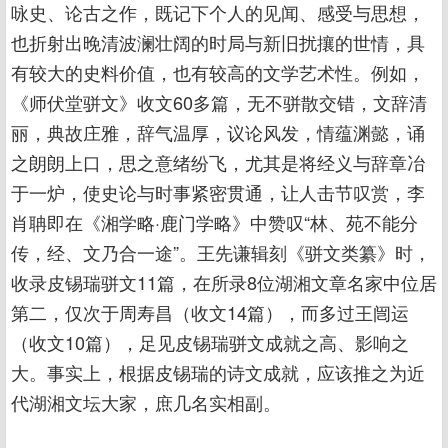
咏史、论古之作，既记下个人的见闻、感受与思想，
也折射出晚清波澜壮阔的时局与新旧扰攘的世情，具
有较大的史料价值，也有较高的文学艺术性。例如，
《师伏堂骈文》收文60多篇，无不骈散交错，文辞清
丽，典故庄雅，辞气温厚，议论风发，情蕴渊懿，诵
之朗朗上口，思之意绪纷飞，尤其是将经义与辞章冶
于一炉，使史论与时事紧密贯通，让人击节叹赏，李
肖聃即在《湘学略·鹿门学略》中赞叹“林、苑不能分
传，经、文乃合一途”。王先谦辑刻《骈文类纂》时，
收录皮锡瑞骈文11篇，在所录8位湖湘文章名家中位居
第二，仅次于周寿昌（收文14篇），而多过王闿运
（收文10篇），足见皮锡瑞骈文成就之高、影响之
大。事实上，根据皮锡瑞的诗文成就，应该推之为近
代湖湘文坛大家，庶几名实相副。