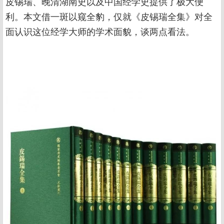
皮锡瑞、晚清湖南史以及中国经学史提供了极大便
利。本文借一斑以窥全豹，仅就《皮锡瑞全集》对全
面认识这位经学大师的学术面貌，谈两点看法。