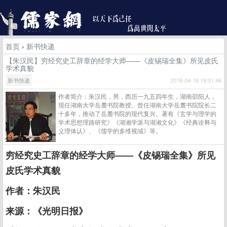
首页
›
新书快递
【朱汉民】穷经究史工辞章的经学大师——《皮锡瑞全集》所见皮氏
学术真貌
新书快递
2018-04-16 19:31:46
作者简介：朱汉民，男，西历一九五四年生，湖南邵阳人，
现任湖南大学岳麓书院教授。曾任湖南大学岳麓书院院长二
十多年，推动了岳麓书院的现代复兴。著有《玄学与理学的
学术思想理路研究》《湖湘学派与湖湘文化》《经典诠释与
义理体认》、《儒学的多维视域》等。
穷经究史工辞章的经学大师——《皮锡瑞全集》所见
皮氏学术真貌
作者：朱汉民
来源：《光明日报》