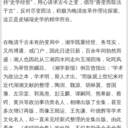
持“史学经世”，用心讲求古今之变，倡导“善变而取法
于古”，反对尽变西法，积极为晚清改革作理论探索。
这正是皮锡瑞史学的精华所在。
在晚清千古未有的变局中，湘学既重经世、务笃实，
又尚博通、戒门户，因此日进日新，百余年间勃然而
盛；湘人也因此从三湘四水间走向五湖四海，叱咤风
云，为举世所瞩目。《湘学新报》例言曾指出：“学术
为政治之本，学术明，斯人才出。”而纵观上世纪来对
近代湖湘文献的整理，陶澍、魏源、胡林翼、曾国
藩、左宗棠、郭嵩焘、彭玉麟、谭嗣同、熊希龄、蔡
锷、黄兴等政治事功类名人，相继出版了全集，甚至
多次增订再版，而像王闿运、王先谦、叶德辉等学术
文化名人，却一直未见经新式整理的全集出版。由此
看来，《皮锡瑞全集》的出版，不仅有助于今天全面