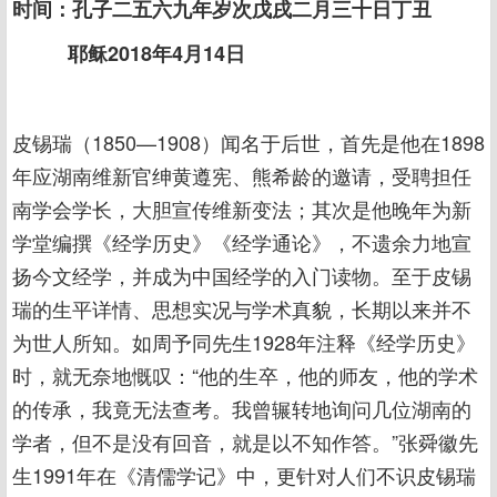
时间：孔子二五六九年岁次戊戌二月三十日丁丑
耶稣2018年4月14日
皮锡瑞（1850—1908）闻名于后世，首先是他在1898
年应湖南维新官绅黄遵宪、熊希龄的邀请，受聘担任
南学会学长，大胆宣传维新变法；其次是他晚年为新
学堂编撰《经学历史》《经学通论》，不遗余力地宣
扬今文经学，并成为中国经学的入门读物。至于皮锡
瑞的生平详情、思想实况与学术真貌，长期以来并不
为世人所知。如周予同先生1928年注释《经学历史》
时，就无奈地慨叹：“他的生卒，他的师友，他的学术
的传承，我竟无法查考。我曾辗转地询问几位湖南的
学者，但不是没有回音，就是以不知作答。”张舜徽先
生1991年在《清儒学记》中，更针对人们不识皮锡瑞