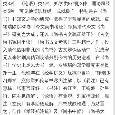
类3种、《论语》类1种、郑学类9种附2种、通论群经
类5种，可见他博涉群经，成就极广，特别是在《尚
书》和郑玄之学的研究中取得了非常显著的成就。皮
锡瑞除以30卷《今文尚书考证》综集清代今文《尚
书》研究之大成，还以《尚书古文疏证辨正》《古文
尚书冤词平议》《尚书古文考实》三种精悍之作，投
入清代热闹非凡的《尚书》古文辨伪运动中，完成宋
元以来辨别真伪到晚清分别今古的历史进程，在《尚
书》学史上足以大书一笔。皮锡瑞的郑学研究更是贯
穿一生，他晚年在《经学讲义》底稿中自称：“锡瑞少
习郑学，意欲举郑氏诸书尽为注解，以《易注》已有
惠栋、张惠言疏解，《书注》有江声、王鸣盛、孙星
衍、陈乔枞疏解，《论语》有金鹗、刘宝楠疏解，服
注《左氏》有李贻德疏解，纬书残缺难通，乃姑置
之，但作《孝经郑注疏》及《尚书中候》《尚书大