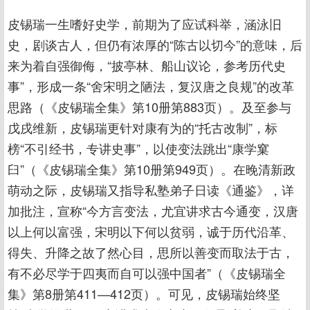
皮锡瑞一生嗜好史学，前期为了应试科举，涵泳旧
史，剧谈古人，但仍有浓厚的“陈古以切今”的意味，后
来为着自强御侮，“披亭林、船山议论，参考历代史
事”，形成一条“舍宋明之陋法，复汉唐之良规”的改革
思路（《皮锡瑞全集》第10册第883页）。及至参与
戊戌维新，皮锡瑞更针对康有为的“托古改制”，标
榜“不引经书，专讲史事”，以使变法跳出“康学窠
臼”（《皮锡瑞全集》第10册第949页）。在晚清新政
萌动之际，皮锡瑞又指导私塾弟子日读《通鉴》，详
加批注，宣称“今方言变法，尤宜讲求古今通变，汉唐
以上何以富强，宋明以下何以贫弱，诚于历代沿革、
得失、升降之故了然心目，思所以善变而取法于古，
有不必尽学于四夷而自可以强中国者”（《皮锡瑞全
集》第8册第411—412页）。可见，皮锡瑞始终坚