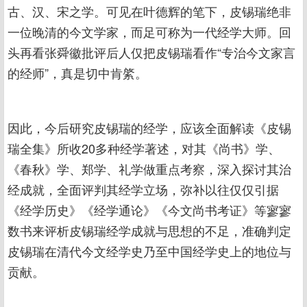
古、汉、宋之学。可见在叶德辉的笔下，皮锡瑞绝非
一位晚清的今文学家，而足可称为一代经学大师。回
头再看张舜徽批评后人仅把皮锡瑞看作“专治今文家言
的经师”，真是切中肯綮。
因此，今后研究皮锡瑞的经学，应该全面解读《皮锡
瑞全集》所收20多种经学著述，对其《尚书》学、
《春秋》学、郑学、礼学做重点考察，深入探讨其治
经成就，全面评判其经学立场，弥补以往仅仅引据
《经学历史》《经学通论》《今文尚书考证》等寥寥
数书来评析皮锡瑞经学成就与思想的不足，准确判定
皮锡瑞在清代今文经学史乃至中国经学史上的地位与
贡献。