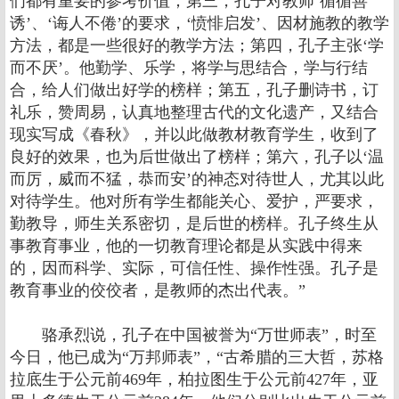
们都有重要的参考价值；第三，孔子对教师‘循循善
诱’、‘诲人不倦’的要求，‘愤悱启发’、因材施教的教学
方法，都是一些很好的教学方法；第四，孔子主张‘学
而不厌’。他勤学、乐学，将学与思结合，学与行结
合，给人们做出好学的榜样；第五，孔子删诗书，订
礼乐，赞周易，认真地整理古代的文化遗产，又结合
现实写成《春秋》，并以此做教材教育学生，收到了
良好的效果，也为后世做出了榜样；第六，孔子以‘温
而厉，威而不猛，恭而安’的神态对待世人，尤其以此
对待学生。他对所有学生都能关心、爱护，严要求，
勤教导，师生关系密切，是后世的榜样。孔子终生从
事教育事业，他的一切教育理论都是从实践中得来
的，因而科学、实际，可信任性、操作性强。孔子是
教育事业的佼佼者，是教师的杰出代表。”
骆承烈说，孔子在中国被誉为“万世师表”，时至
今日，他已成为“万邦师表”，“古希腊的三大哲，苏格
拉底生于公元前469年，柏拉图生于公元前427年，亚