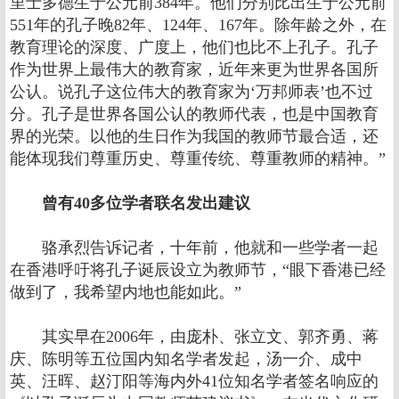
里士多德生于公元前384年。他们分别比出生于公元前
551年的孔子晚82年、124年、167年。除年龄之外，在
教育理论的深度、广度上，他们也比不上孔子。孔子
作为世界上最伟大的教育家，近年来更为世界各国所
公认。说孔子这位伟大的教育家为‘万邦师表’也不过
分。孔子是世界各国公认的教师代表，也是中国教育
界的光荣。以他的生日作为我国的教师节最合适，还
能体现我们尊重历史、尊重传统、尊重教师的精神。”
曾有40多位学者联名发出建议
骆承烈告诉记者，十年前，他就和一些学者一起
在香港呼吁将孔子诞辰设立为教师节，“眼下香港已经
做到了，我希望内地也能如此。”
其实早在2006年，由庞朴、张立文、郭齐勇、蒋
庆、陈明等五位国内知名学者发起，汤一介、成中
英、汪晖、赵汀阳等海内外41位知名学者签名响应的