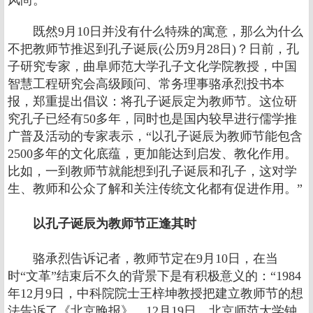
风尚。
既然9月10日并没有什么特殊的寓意，那么为什么
不把教师节推迟到孔子诞辰(公历9月28日)？日前，孔
子研究专家，曲阜师范大学孔子文化学院教授，中国
智慧工程研究会高级顾问、常务理事骆承烈投书本
报，郑重提出倡议：将孔子诞辰定为教师节。这位研
究孔子已经有50多年，同时也是国内较早进行儒学推
广普及活动的专家表示，“以孔子诞辰为教师节能包含
2500多年的文化底蕴，更加能达到启发、教化作用。
比如，一到教师节就能想到孔子诞辰和孔子，这对学
生、教师和公众了解和关注传统文化都有促进作用。”
以孔子诞辰为教师节正逢其时
骆承烈告诉记者，教师节定在9月10日，在当
时“文革”结束后不久的背景下是有积极意义的：“1984
年12月9日，中科院院士王梓坤教授把建立教师节的想
法告诉了《北京晚报》，12月19日，北京师范大学钟