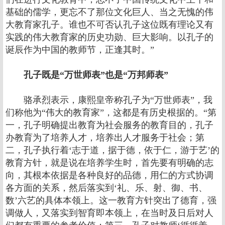
基础的儒学，更忘不了那位文化巨人、当之无愧的伟
大教育家孔子。谁也不可否认孔子这位既有理论又有
实践的伟大教育家的历史功勋、巨大影响。以孔子的
诞辰作为中国的教师节，正逢其时。”
孔子既是“万世师表”也是“万邦师表”
骆承烈表示，康熙皇帝称孔子为“万世师表”，我
们称他为“伟大的教育家”，这都是有历史根据的。“第
一，孔子明确提出教育为社会服务的教育目的，孔子
办教育为了培养人才，培养出人才服务于社会；第
二，孔子执行着‘志于道，据于德，依于仁，游于艺’的
教育方针，就是说在培养学生时，首先要有明确的志
向，其根本依据是各种良好的品德，用仁的方式协调
各方面的关系，然后落实到‘礼、乐、射、御、书、
数’六艺的具体本领上。这一教育方针突出了德育，强
调做人，又落实到智育即本领上，在当时及日后对人