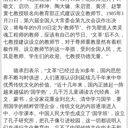
敬文、启功、王梓坤、陶大镛、朱启贤、黄济、赵擎
寰七教授联名向教育部正式建议设立教师节。1985年1
月21日，第六届全国人大常委会第九次会议作出决
议，将每年的9月10日定为‘教师节’。作为塑造人类灵
魂工程师的教师，应该有自己的节日。‘文革’后不久，
七教授建议设立的教师节，对于尊师重教显然有着积
极作用。设立教师节的这一举措，受到全国人民，尤
其是教师、学生们的欢迎。七教授功德无量。”
骆承烈表示，“文革”已经过去30多年，国内思想
界不断与时俱进，人们逐渐认识到延续几千年来中华
优秀传统文化的价值。“近十几年来，国内正掀起一阵
越来越猛的‘国学热’，几千万儿童诵读古代经典、诗
文、蒙书，企业家花重金到北大、清华学习国学，要
用国学的精粹管理企业，传统文化的内容逐渐进入
中、小学课本。中国人民大学也成立了‘国学班’，设立
了孔子研究所，把孔子像引进校园，这一切都说明人
们在进行文化教育中，忘不了中国传统文化中主干和