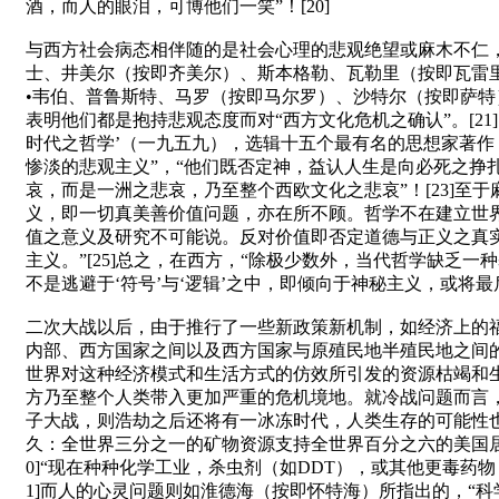
酒，而人的眼泪，可博他们一笑”！[20]
与西方社会病态相伴随的是社会心理的悲观绝望或麻木不仁
士、井美尔（按即齐美尔）、斯本格勒、瓦勒里（按即瓦雷里
•韦伯、普鲁斯特、马罗（按即马尔罗）、沙特尔（按即萨特
表明他们都是抱持悲观态度而对“西方文化危机之确认”。[21
时代之哲学’（一九五九），选辑十五个最有名的思想家著作，
惨淡的悲观主义”，“他们既否定神，益认人生是向必死之挣
哀，而是一洲之悲哀，乃至整个西欧文化之悲哀”！[23]
义，即一切真美善价值问题，亦在所不顾。哲学不在建立世界观
值之意义及研究不可能说。反对价值即否定道德与正义之真
主义。”[25]总之，在西方，“除极少数外，当代哲学缺
不是逃避于‘符号’与‘逻辑’之中，即倾向于神秘主义，或将最
二次大战以后，由于推行了一些新政策新机制，如经济上的
内部、西方国家之间以及西方国家与原殖民地半殖民地之间的
世界对这种经济模式和生活方式的仿效所引发的资源枯竭和
方乃至整个人类带入更加严重的危机境地。就冷战问题而言，“
子大战，则浩劫之后还将有一冰冻时代，人类生存的可能性也
久：全世界三分之一的矿物资源支持全世界百分之六的美国居
0]“现在种种化学工业，杀虫剂（如DDT），或其他更毒药
1]而人的心灵问题则如淮德海（按即怀特海）所指出的，“