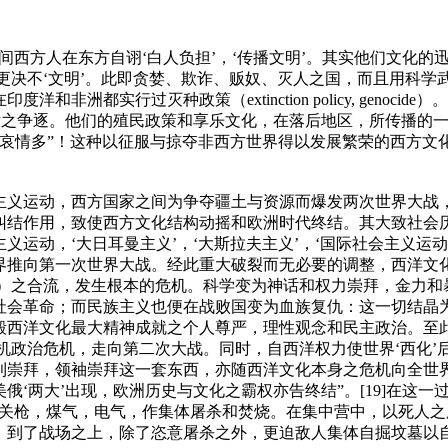
间西方人在东方自诩‘白人负担’，‘传播文明’。其实他们文化的
，更决不‘文明’。此即贪婪、欺诈、贩奴、灭人之国，而且用科
洲都实行过灭种政策（extinction policy, genoc
之争逐。他们的殖民政策和享乐文化，在落后地区，所传播的一种
极兮哀情多”！这种以征服与掠夺非西方世界得以发展繁荣的西方文
主义运动，西方国家之间为争夺疆土与资源而爆发两次世界大战
纠结作用，致使西方文化结构动摇和欧洲时代终结。其大致社会
运动，‘大日耳曼主义’，‘大斯拉夫主义’，‘国际社会主义运
界推向第一次世界大战。经此重大破裂而无必要的调整，西洋文
义’）之合流，发生根本的危机。科学变为神话和权力崇拜，金力
社会革命；而民族主义也便在战败国变为血族复仇：这一切结晶
毁西洋文化最大精神成就之个人尊严，理性观念和民主政治。至
危机政治危机，走向第二次大战。同时，自西洋权力使世界‘西化
利崇拜，领袖崇拜这一套东西，亦随西洋文化本身之危机向全世
‘两大’出现，欧洲历史与文化之霸权亦告终结”。[19]在这
机关枪，煤气，电气，作集体屠杀和焚烧。在集中营中，以死人
，到了战场之上，除了恣意屠杀之外，更迫敌人集体自掘坟墓以