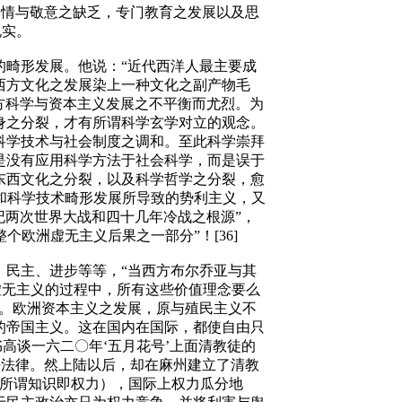
同情与敬意之缺乏，专门教育之发展以及思
现实。
的畸形发展。他说：“近代西洋人最主要成
西方文化之发展染上一种文化之副产物毛
因东西两方科学与资本主义发展之不平衡而尤烈。为
身之分裂，才有所谓科学玄学对立的观念。
科学技术与社会制度之调和。至此科学崇拜
是没有应用科学方法于社会科学，而是误于
东西文化之分裂，以及科学哲学之分裂，愈
义和科学技术畸形发展所导致的势利主义，又
纪两次世界大战和四十几年冷战之根源”，
欧洲虚无主义后果之一部分”！[36]
、民主、进步等等，“当西方布尔乔亚与其
、虚无主义的过程中，所有这些价值理念要么
则。欧洲资本主义之发展，原与殖民主义不
的帝国主义。这在国内在国际，都使自由只
书高谈一六二〇年‘五月花号’上面清教徒的
平法律。然上陆以后，却在麻州建立了清教
（所谓知识即权力），国际上权力瓜分地