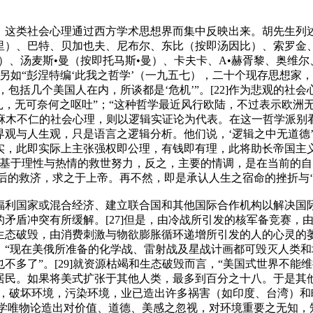
，这类社会心理通过西方学术思想界而集中反映出来。胡先生列述
）、巴特、贝加也夫、尼布尔、东比（按即汤因比）、索罗金、威
）、汤麦斯•曼（按即托马斯•曼）、卡夫卡、A•赫胥黎、奥维
]另如“彭涅特编‘此我之哲学’（一九五七），二十个现存思想家，
包括几个美国人在内，所谈都是‘危机’”。[22]作为悲观的社
扎，无可奈何之呕吐”；“这种哲学最近风行欧陆，不过表示欧洲无
至于麻木不仁的社会心理，则以逻辑实证论为代表。在这一哲学派别
与人生观，只是语言之逻辑分析。他们说，‘逻辑之中无道德’”。
实，此即实际上主张强权即公理，有钱即有理，此将助长帝国主
乏一种基于理性与热情的救世努力，反之，主要的情调，是在当前的
后的救济，求之于上帝。再不然，即是承认人生之宿命的挫折与‘悲剧
福利国家或混合经济、建立联合国和其他国际合作机构以解决国
矛盾冲突有所缓解。[27]但是，由冷战所引发的核军备竞赛，
生态破毁，由消费刺激与物欲膨胀循环递增所引发的人的心灵的
现在美俄所准备的化学战、雷射战及星战计画都可毁灭人类和地球
不多了”。[29]就资源枯竭和生态破毁而言，“美国式世界不能
民。如果将美式扩张于其他人类，最多到百分之十八。于是其他
物，破坏环境，污染环境，业已造出许多祸害（如印度、台湾）和
科学唯物论造出对价值、道德、美感之忽视，对环境重要之无知