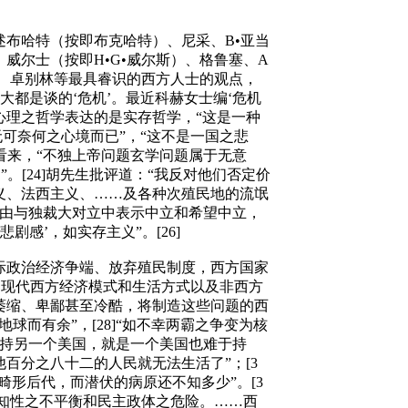
布哈特（按即布克哈特）、尼采、B•亚当
尔士（按即H•G•威尔斯）、格鲁塞、A
尔、卓别林等最具睿识的西方人士的观点，
大都是谈的‘危机’。最近科赫女士编‘危机
会心理之哲学表达的是实存哲学，“这是一种
可奈何之心境而已”，“这不是一国之悲
看来，“不独上帝问题玄学问题属于无意
[24]胡先生批评道：“我反对他们否定价
义、法西主义、……及各种次殖民地的流氓
自由与独裁大对立中表示中立和希望中立，
感’，如实存主义”。[26]
际政治经济争端、放弃殖民制度，西方国家
由现代西方经济模式和生活方式以及非西方
萎缩、卑鄙甚至冷酷，将制造这些问题的西
而有余”，[28]“如不幸两霸之争变为核
维持另一个美国，就是一个美国也难于持
百分之八十二的人民就无法生活了”；[3
畸形后代，而潜伏的病原还不知多少”。[3
，知性之不平衡和民主政体之危险。……西