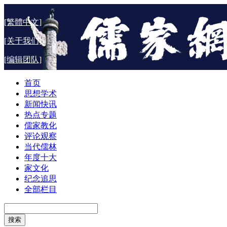
[繁體中文]
[关于我们]
[编辑团队]
首页
思想学术
新闻快讯
热点专题
儒家教化
评论观察
当代儒林
年度十大
家文化
纪念追思
全部栏目
搜索