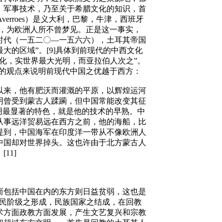
，军事技术，乃至关于希腊文化的知识，首
erroes）是义大利，巴黎，牛津，西班牙
，为欧洲人所不曾梦见。正是这一事实，
时代（一五二〇—一五六六），土耳其帝国
的区域”。[9]具体到前现代的中西文化
化，实世界最大光明，而亚拉伯人次之”。
Powers）中的观点来说明前现代中国之优越于西方：
以来，他有肥沃而灌溉的平原，以辉煌运河
明曾受到蒙古人蹂躏，但中国常能改变其征
明最显著的特色，就是他的技术的早熟。中
从事远洋贸易远在西方之前，他的海船，比
提到，中国海军在印度洋一带从不像欧洲人
中国却对世界掉头。这也许由于北方蒙古人
11]
而包括中国在内的东方则日益贫弱，这也是
市民阶级之形成，民族国家之结成，在回教
术方面政教方面发展，产生文艺复兴和宗教