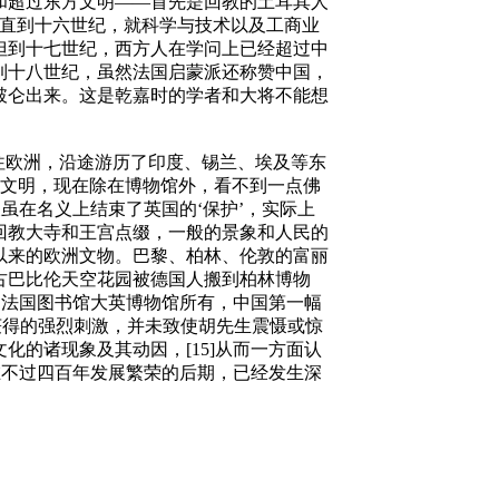
和超过东方文明——首先是回教的土耳其人
一直到十六世纪，就科学与技术以及工商业
但到十七世纪，西方人在学问上已经超过中
到十八世纪，虽然法国启蒙派还称赞中国，
破仑出来。这是乾嘉时的学者和大将不能想
前往欧洲，沿途游历了印度、锡兰、埃及等东
度文明，现在除在博物馆外，看不到一点佛
虽在名义上结束了英国的‘保护’，实际上
回教大寺和王宫点缀，一般的景象和人民的
以来的欧洲文物。巴黎、柏林、伦敦的富丽
古巴比伦天空花园被德国人搬到柏林博物
为法国图书馆大英博物馆所有，中国第一幅
所获得的强烈刺激，并未致使胡先生震慑或惊
的诸现象及其动因，[15]从而一方面认
在不过四百年发展繁荣的后期，已经发生深