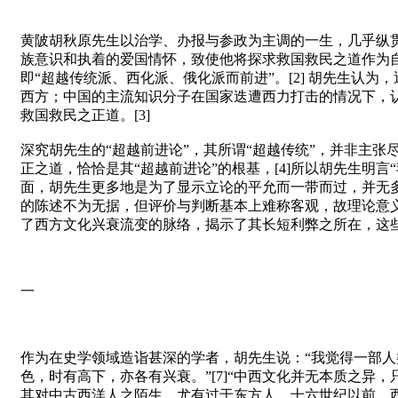
黄陂胡秋原先生以治学、办报与参政为主调的一生，几乎纵贯
族意识和执着的爱国情怀，致使他将探求救国救民之道作为自
即“超越传统派、西化派、俄化派而前进”。[2] 胡先生
西方；中国的主流知识分子在国家迭遭西力打击的情况下，
救国救民之正道。[3]
深究胡先生的“超越前进论”，其所谓“超越传统”，并非主
正之道，恰恰是其“超越前进论”的根基，[4]所以胡先生明言
面，胡先生更多地是为了显示立论的平允而一带而过，并无
的陈述不为无据，但评价与判断基本上难称客观，故理论意
了西方文化兴衰流变的脉络，揭示了其长短利弊之所在，这
一
作为在史学领域造诣甚深的学者，胡先生说：“我觉得一部人
色，时有高下，亦各有兴衰。”[7]“中西文化并无本质之异
其对中古西洋人之陌生，尤有过于东方人。十六世纪以前，