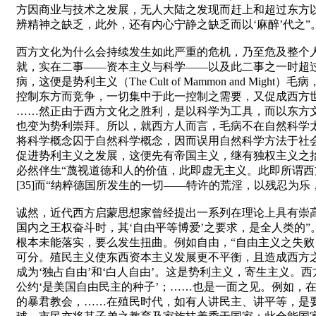
方因商业与技术之发展，无人大陆之发现而赶上和超过东方以
辨精神之缺乏，此外，还有内心宁静之缺乏而以‘麻醉’代之”
西方文化为什么会持续发生如此严重的危机，乃至危及整个
就，实在二事——资本主义与科学——以及此二事之一时超
病，这便是势利主义（The Cult of Mammon and
控制东方而竞争，一切集中于此一控制之需要，又促成西方
……然正由于西方文化之胜利，是以科学为工具，而以东方
也变为势利崇拜。所以，就西方人而言，毛病不在自然科学
将科学概念囚于自然科学概念，因而误用自然科学方法于社
促进势利主义之发展，这便先有帝国主义，继有独权主义之抬
必然伴生“蔑视道德和人的价值，此即虚无主义。此即所谓西方
[35]而“纳粹德国所发生的一切——特许的荒淫，以残忍为
诚然，近代西方启蒙思想家曾经提出一系列在理论上具有崇
国内之王权奋斗时，其‘自由平等博爱’之要求，是全人类的”
根本未能落实，要么发生扭曲。例如自由，“自由主义之失
可分。殖民主义使东西资本主义发展更不平衡，且造成西方
成为‘独占自由’和‘白人自由’。这是势利主义，寄生主义。西
公约‘是美国自由民主的种子’；……也是一面之见。例如，
的暴君教会，……在殖民时代，如有人讲民主、讲平等，是要