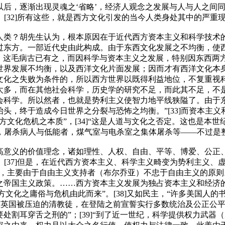
后，逐渐出现灵魂之‘省略’，经济人观念之发展与人与人之间
。[32]所有这些，就是西方文化引发的当今人类身处其中的严重
人类？胡先生认为，根本原因在于近代西方资本主义和科学技术
过东方。一部近代史由此构成。由于东西文化发展之不均衡，使
 Might）毛病，这毛病古已有之，而因科学与资本主义之发展，特别
世界发展不均衡，以及西洋文化片面发展；因而才有西洋文化本
文化之失败为条件的，所以西方世界以既得利益地位，不复重视
太多，而在其他社会科学，历史学的研究不足，而此其不足，不
会科学。所以然者，也就是势利主义使智力地平线狭隘了。由于
头，终于造成今日世界之分裂与恐怖之均衡。”[33]而资本主
文化危机之本质”，[34]“这是人道与文化之否定。这也是本世
乐，屠杀病人与低能者，煤气室与电杀室之集体屠杀等——不过是整个
高意义的价值理念，诸如理性、人权、自由、平等、博爱、公正
。[37]但是，在近代西方资本主义、科学主义畸变为势利主义
败，主要由于自由主义支持者（布尔乔亚）不忠于自由主义的原
之帝国主义政策。……西方资本主义发展为独占资本主义和经济
方文化之庸俗与危机由此而来”。[38]又如民主，“许多美国人的
在英国被压迫的清教徒，在登陆之前宣誓实行多数统治及公正公
处割耳穿舌之刑的”；[39]“到了近一世纪，科学提供权力武器