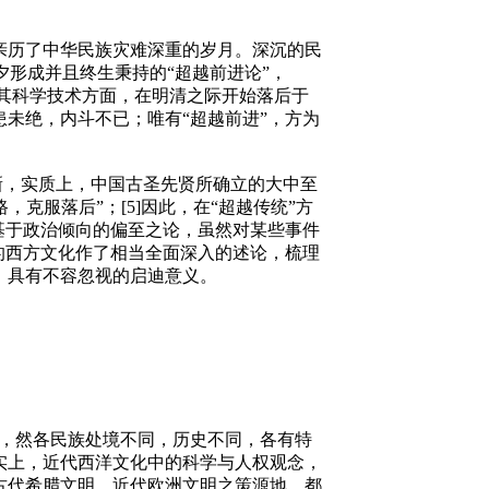
亲历了中华民族灾难深重的岁月。深沉的民
夕形成并且终生秉持的“超越前进论”，
指其科学技术方面，在明清之际开始落后于
未绝，内斗不已；唯有“超越前进”，方为
新，实质上，中国古圣先贤所确立的大中至
，克服落后”；[5]因此，在“超越传统”方
基于政治倾向的偏至之论，虽然对某些事件
的西方文化作了相当全面深入的述论，梳理
，具有不容忽视的启迪意义。
同，然各民族处境不同，历史不同，各有特
事实上，近代西洋文化中的科学与人权观念，
古代希腊文明，近代欧洲文明之策源地，都