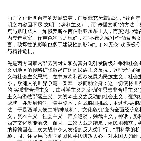
西方文化近四百年的发展繁荣，自始就充斥着罪恶，“数百年
明之内容固不尽‘文明’（势利主义），而‘传播文明’的方法
宾与爪哇华人；如俄罗斯在西伯利亚屠杀土人，而英法比德在印度洋和非
内夸奇竞富，作声色狗马之玩好，在‘不夜之城’中作酒食男女
言，破坏性的影响也多于建设性的影响”。[18]无奈“欢乐
与精神危机。
先是西方国家内部劳资对立和贫富分化引发阶级斗争和社会
文明地区的侵略扩张激起广泛的民族主义反抗，这些矛盾的
义与社会主义思想，在中东欧和西欧发展为民族主义，社会主义
小，欧洲人的世界争霸，又牵一发而动全身；这一切便将世
的‘实质非合理主义’，由科学主义之反动的‘思想非合理主
主义与游牧部落主义；为资本主义之反动的社会主义，变为
成就，并发展科学，集中资本，向战胜国挑战，不过也要摧
法。于是西洋人便由‘精神危机’，‘文化危机’变为全面经济
义，资本主义，社会主义，群众运动，独裁主义，神话，势
西方文化所能解决，而且，二次大战之结果，殖民地独立，美俄
纳粹德国在二次大战中令人发指的反人类罪行，“用科学的
验，同时还应用心理学的恐怖手段进攻人心。对本国人如此