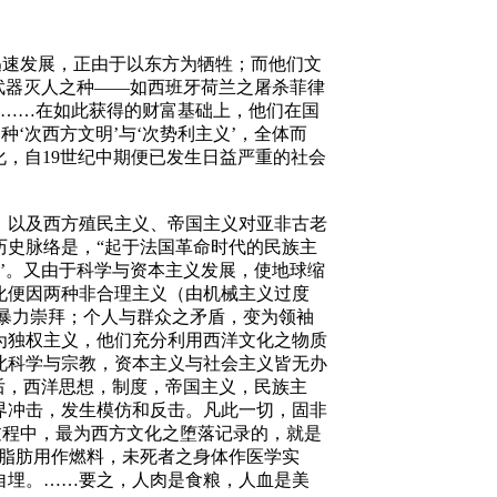
迅速发展，正由于以东方为牺牲；而他们文
学武器灭人之种——如西班牙荷兰之屠杀菲律
ide）。……在如此获得的财富基础上，他们在国
‘次西方文明’与‘次势利主义’，全体而
化，自19世纪中期便已发生日益严重的社会
，以及西方殖民主义、帝国主义对亚非古老
历史脉络是，“起于法国革命时代的民族主
动’。又由于科学与资本主义发展，使地球缩
化便因两种非合理主义（由机械主义过度
和暴力崇拜；个人与群众之矛盾，变为领袖
为独权主义，他们充分利用西洋文化之物质
此科学与宗教，资本主义与社会主义皆无办
’后，西洋思想，制度，帝国主义，民族主
界冲击，发生模仿和反击。凡此一切，固非
一过程中，最为西方文化之堕落记录的，就是
之脂肪用作燃料，未死者之身体作医学实
自埋。……要之，人肉是食粮，人血是美