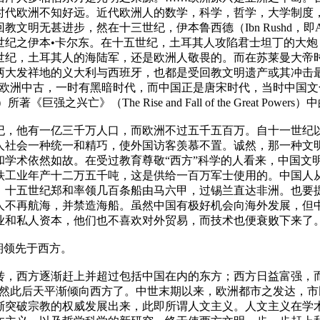
时代欧洲不知好远。近代欧洲人的数学，科学，哲学，大学制度
明无甚进步，然在十三世纪，伊本鲁西德（Ibn Rushd，即Av
世纪之伊本•卡尔东。在十五世纪，土耳其人攻陷君士坦丁的大炮
世纪，土耳其人的海陆军，还是欧洲人敬畏的。而在苏莱曼大帝
大发祥地的义大利与西班牙，也都是受回教文明遗产或其冲击最大
在欧洲中古，一时有黑暗时代，而中国正是唐宋时代，当时中国文
著《巨强之兴亡》（The Rise and Fall of the Great 
纪，他有一亿三千万人口，而欧洲不过五千五百万。自十一世纪
人社会一种统一和精巧，使外国访客羡慕不置。诚然，那一种文
和学术依然如故。在受过教育尊敬“西方”科学的人看来，中国文
铁工业年产十二万五千吨，这是供给一百万军士使用的。中国人
。十五世纪郑和率领几百条船由马六甲，过锡兰直达非洲。也要
人不再航海，并禁造海船。虽然中国有极好机会向海外发展，但
和私人资本，他们也不喜欢对外贸易，而技术也便衰败下来了。[
期领先于西方。
逆转，西方逐渐赶上并超过包括中国在内的东方；西方日益富强，
。然此后天平渐倾向西方了。中世末期以来，欧洲都市之发达，
渐突破宗教的权威发展出来，此即所谓人文主义。人文主义在学