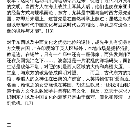
改革，这两个运动与航海运动结合起来，促进了近代西方资
的文明。当西方人在海上战胜土耳其人后，他们也便在东亚出
的经营方式与规模而论，东方，尤其是中国与当时西方最先
国，亦即后来居上。这首先是在自然科学上超过；显然之标
但以乾隆时代中国文化与启蒙时代西方相比，毕竟是有逊色
像的境界与才能”。[13]
对于东西以及中西文化之优劣地位的逆转，胡先生具有切身感
方文明古国，“在印度除了英人区域外，本地市场是拥挤混乱
教遗迹。在锡兰，只有一个庙中还有一座佛像，而头发则作西
还在英国统治之下……。波塞港是一片混乱的洋场码头，而
生活是破落不堪，对照的则是西人区域的大街和高楼大厦。
堂皇，与东方的破落恰成鲜明对照。……而且，古代东方的
馆，希腊人的女神住在巴黎的卢佛宫，大英博物馆有‘爱而近
名画，顾恺之的女史箴也在英国。胡先生叹息：‘还我河山犹有
羡于西方文化以致鄙薄并暴弃固有文化，相反，立志于探求民
识到东方以及中国文化的衰落乃是由于保守、僵化和停滞，以
刻危机。[17]
二