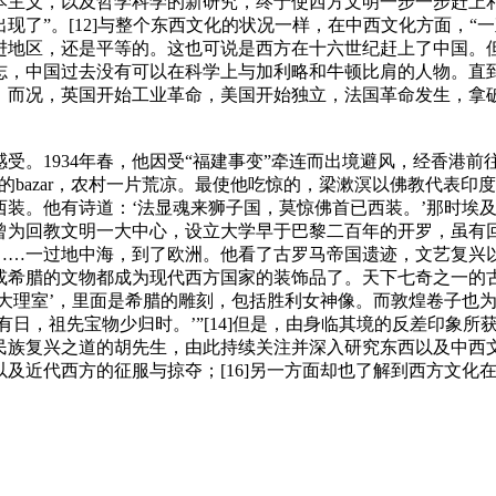
本主义，以及哲学科学的新研究，终于使西方文明一步一步赶上
现了”。[12]与整个东西文化的状况一样，在中西文化方面，“
进地区，还是平等的。这也可说是西方在十六世纪赶上了中国。
志，中国过去没有可以在科学上与加利略和牛顿比肩的人物。直
；而况，英国开始工业革命，美国开始独立，法国革命发生，拿
受。1934年春，他因受“福建事变”牵连而出境避风，经香港
的bazar，农村一片荒凉。最使他吃惊的，梁漱溟以佛教代表印
装。他有诗道：‘法显魂来狮子国，莫惊佛首已西装。’那时埃及
曾为回教文明一大中心，设立大学早于巴黎二百年的开罗，虽有
……一过地中海，到了欧洲。他看了古罗马帝国遗迹，文艺复兴
或希腊的文物都成为现代西方国家的装饰品了。天下七奇之一的
大理室’，里面是希腊的雕刻，包括胜利女神像。而敦煌卷子也
日，祖先宝物少归时。’”[14]但是，由身临其境的反差印象
族复兴之道的胡先生，由此持续关注并深入研究东西以及中西文化
及近代西方的征服与掠夺；[16]另一方面却也了解到西方文化