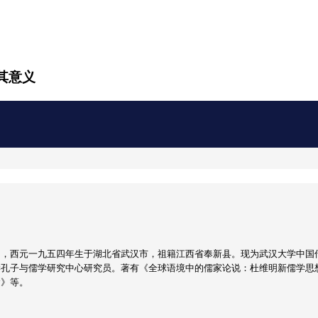
其意义
男，西元一九五四年生于湖北省武汉市，祖籍江西省奉新县。现为武汉大学中国
学孔子与儒学研究中心研究员。著有《全球语境中的儒家论说：杜维明新儒学思
念》等。