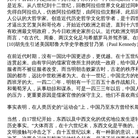
是近东。从八世纪到十二世纪，回教阿拉伯世界文化超过同
先得自阿拉伯人，仿效阿拉伯模型，由阿拉伯文翻译。此后回教文
人公认的大哲学家。创造近代历史哲学文化哲学者，是十四
才逼出文艺复兴和哥伦布，开始近代欧洲之前进。直到十六
有欧洲最文明政府，为今日欧洲史家所公认。近代欧洲文明两
而言，“在古代、周秦、两汉文化足与希腊罗马并驾齐驱。
[10]胡先生引述美国耶鲁大学史学教授甘乃第（Paul Kennedy）所
在前近代时期，没有一国比中国更进步，更优越。在十五世
连贯起来。由有学问的儒家官僚所主持的统一政府，给中国
服者而不被征服者改变。而当明朝击败蒙古时，古老的秩序
国的都市，远比中世欧洲者为大。在十一世纪，中国北方的
西班牙的大。一四二〇年，明朝有一千三百五十条作战船只
和葡萄牙人，从事劫掠和谋杀。可是一四三三年以后，中国
的压力，更重要原因是儒家官僚的保守主义。他们不喜欢商业
事实表明，在人类历史的“运动会”上，中国乃至东方曾经长
当然，自17世纪开始，东西以及中西文化的优劣地位发生
历史事实。“大体而言，在十六世纪末，东西文化是平衡的
文明接触与冲击之下，自十五世纪以来，有一种新的意识，