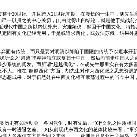
整个20世纪，并且跨入21世纪初期。在漫长的一生中，胡先生
己一以贯之的中心关切，[1]由此得出的结论，就是他于抗战前
认为，近现代中国之所以内忧外患、灾难频仍，起因于中国文化、特
认定固有文化已经无用，于是或追求西化，或效法苏俄，结果外患
张尽弃固有传统，而只是要对明清以降陷于固陋的传统予以返本开
“我所说之‘超越’指精神独立或复归于中国，然后向前走中国人之路
多少系统的阐发。而所谓“超越俄化”，在胡先生那里实在有太多
义不大。唯在“超越西化”方面，胡先生对作为西化派之思想资源
些思想成果，对于仍然处在中西文化相互摩荡过程中的当今中国
类历史有如运动会，各国竞争，时有先后。”[6]“文化之性质相
，只有一时进退之差。”[8]从前现代东西文化的总体比较来看，“
西洋人多相信东方是光明之来源。……欧洲原只是亚洲之半岛。