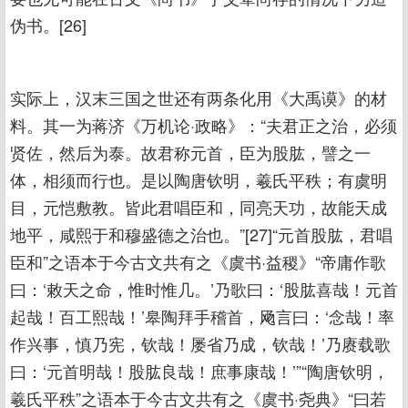
伪书。[26]
实际上，汉末三国之世还有两条化用《大禹谟》的材
料。其一为蒋济《万机论·政略》：“夫君正之治，必须
贤佐，然后为泰。故君称元首，臣为股肱，譬之一
体，相须而行也。是以陶唐钦明，羲氏平秩；有虞明
目，元恺敷教。皆此君唱臣和，同亮天功，故能天成
地平，咸熙于和穆盛德之治也。”[27]“元首股肱，君唱
臣和”之语本于今古文共有之《虞书·益稷》“帝庸作歌
曰：‘敕天之命，惟时惟几。’乃歌曰：‘股肱喜哉！元首
起哉！百工熙哉！’皋陶拜手稽首，飏言曰：‘念哉！率
作兴事，慎乃宪，钦哉！屡省乃成，钦哉！’乃赓载歌
曰：‘元首明哉！股肱良哉！庶事康哉！’”“陶唐钦明，
羲氏平秩”之语本于今古文共有之《虞书·尧典》“曰若