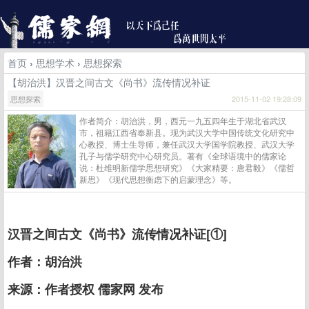
首页
›
思想学术
›
思想探索
【胡治洪】汉晋之间古文《尚书》流传情况补证
思想探索
2015-11-02 19:28:09
作者简介：胡治洪，男，西元一九五四年生于湖北省武汉
市，祖籍江西省奉新县。现为武汉大学中国传统文化研究中
心教授、博士生导师，兼任武汉大学国学院教授、武汉大学
孔子与儒学研究中心研究员。著有《全球语境中的儒家论
说：杜维明新儒学思想研究》《大家精要：唐君毅》《儒哲
新思》《现代思想衡虑下的启蒙理念》等。
汉晋之间古文《尚书》流传情况补证[①]
作者：胡治洪
来源：作者授权 儒家网 发布