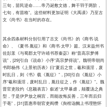
三旬，苗民逆命……帝乃诞敷文德，舞干羽于两阶，
七旬，有苗格”。这些材料更加证明《大禹谟》乃至古
文《尚书》在当时的存在。
其余四条材料分别引用了古文《尚书》的《商书·说
命》、《夏书·胤征》和《商书·太甲》篇。汉末益州书
佐彭羕《与蜀郡太守许靖书荐秦宓》称“昔高宗梦傅
说”，[29]引自《说命》小序“高宗梦得说”。魏明帝朝尚
书郎杨伟《上景初历表》曰“夏后之世，羲和湎淫，废
时乱日，则《书》载《胤征》”，[30]引自《胤征》小
序“羲和湎淫，废时乱日，胤往征之，作《胤征》”。魏
晋官吏段灼《息颖表言》叙述“太甲暴虐，颠覆汤之典
型，于是伊尹放之桐宫，而能改悔反善，三年而后归
于亳”，[31]晋惠帝朝官吏阎缵《舆棺诣阙上书理愍怀