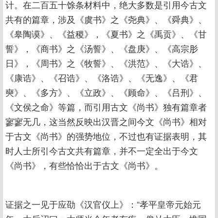
计。在二百五十馀条材料中，绝大多数是引用今古文
共有的篇章，涉及《虞书》之《尧典》、《舜典》、
《皋陶谟》、《益稷》，《夏书》之《禹贡》、《甘
誓》，《商书》之《汤誓》、《盘庚》、《高宗肜
日》，《周书》之《牧誓》、《洪范》、《大诰》、
《康诰》、《召诰》、《洛诰》、《无逸》、《君
奭》、《多方》、《立政》、《顾命》、《吕刑》、
《文侯之命》等篇，而引用古文《尚书》独有篇章者
寥寥无几，这当然反映出汉晋之间今文《尚书》相对
于古文《尚书》的强势地位，不过也有证据表明，其
时人士所引今古文共有篇章，并不一定全出于今文
《尚书》，有些恰恰出于古文《尚书》。
证据之一见于应劭《汉官仪上》：“孝平皇帝元始元