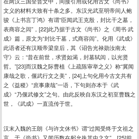
在两汉三国全晋文中，间接引用或化用古文《尚书》
文义的材料大致有十条之多。东汉光武至明帝间人鲍
骏《上书言丁鸿》有谓“臣闻武王克殷，封比干之墓，
表商容之闾”，[22]此乃据于古文《尚书》之《周书·武
成》篇，原文为“封比干墓，式商容闾”。化用《武成》
此语者还有汉顺帝梁皇后，其《诏告光禄勋汝南太
守》云：“昔在前世，求贤如渴，封墓轼闾，以光贤
哲。”[23]而汉魏之际曹植《上疏陈审举之义》称“冀闻
康哉之歌，偃武行文之美”，[24]上句化用今古文共有
之《益稷》“庶事康哉”一语，下句则亦本于《武
成》“乃偃武修文”之句。由此反映自东汉之初至曹魏之
世，《武成》一直流传于世。
汉末入魏的王朗《与许文休书》谓“过闻受终于文祖之
言，于《尚书》又闻历数在躬允执其中之文”，[25]前