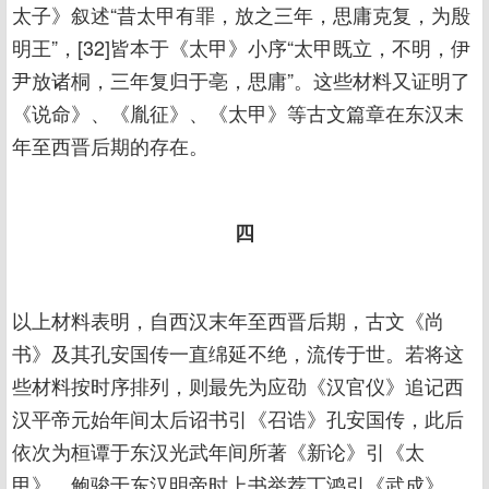
太子》叙述“昔太甲有罪，放之三年，思庸克复，为殷
明王”，[32]皆本于《太甲》小序“太甲既立，不明，伊
尹放诸桐，三年复归于亳，思庸”。这些材料又证明了
《说命》、《胤征》、《太甲》等古文篇章在东汉末
年至西晋后期的存在。
四
以上材料表明，自西汉末年至西晋后期，古文《尚
书》及其孔安国传一直绵延不绝，流传于世。若将这
些材料按时序排列，则最先为应劭《汉官仪》追记西
汉平帝元始年间太后诏书引《召诰》孔安国传，此后
依次为桓谭于东汉光武年间所著《新论》引《太
甲》，鲍骏于东汉明帝时上书举荐丁鸿引《武成》，