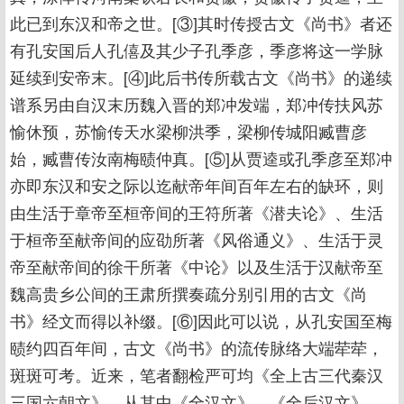
此已到东汉和帝之世。[③]其时传授古文《尚书》者还
有孔安国后人孔僖及其少子孔季彦，季彦将这一学脉
延续到安帝末。[④]此后书传所载古文《尚书》的递续
谱系另由自汉末历魏入晋的郑冲发端，郑冲传扶风苏
愉休预，苏愉传天水梁柳洪季，梁柳传城阳臧曹彦
始，臧曹传汝南梅赜仲真。[⑤]从贾逵或孔季彦至郑冲
亦即东汉和安之际以迄献帝年间百年左右的缺环，则
由生活于章帝至桓帝间的王符所著《潜夫论》、生活
于桓帝至献帝间的应劭所著《风俗通义》、生活于灵
帝至献帝间的徐干所著《中论》以及生活于汉献帝至
魏高贵乡公间的王肃所撰奏疏分别引用的古文《尚
书》经文而得以补缀。[⑥]因此可以说，从孔安国至梅
赜约四百年间，古文《尚书》的流传脉络大端荦荦，
斑斑可考。近来，笔者翻检严可均《全上古三代秦汉
三国六朝文》，从其中《全汉文》、《全后汉文》、