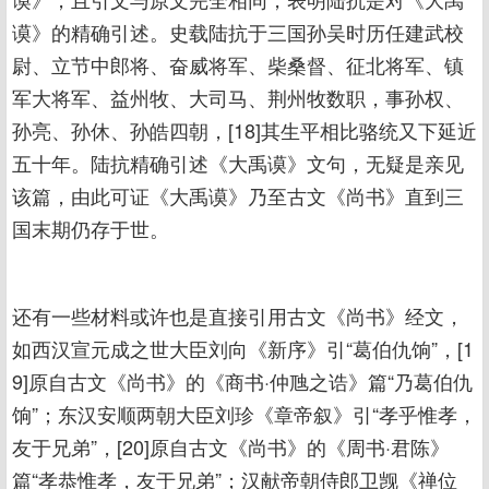
谟》的精确引述。史载陆抗于三国孙吴时历任建武校
尉、立节中郎将、奋威将军、柴桑督、征北将军、镇
军大将军、益州牧、大司马、荆州牧数职，事孙权、
孙亮、孙休、孙皓四朝，[18]其生平相比骆统又下延近
五十年。陆抗精确引述《大禹谟》文句，无疑是亲见
该篇，由此可证《大禹谟》乃至古文《尚书》直到三
国末期仍存于世。
还有一些材料或许也是直接引用古文《尚书》经文，
如西汉宣元成之世大臣刘向《新序》引“葛伯仇饷”，[1
9]原自古文《尚书》的《商书·仲虺之诰》篇“乃葛伯仇
饷”；东汉安顺两朝大臣刘珍《章帝叙》引“孝乎惟孝，
友于兄弟”，[20]原自古文《尚书》的《周书·君陈》
篇“孝恭惟孝，友于兄弟”；汉献帝朝侍郎卫觊《禅位