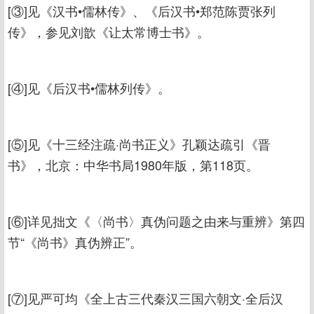
[③]见《汉书•儒林传》、《后汉书•郑范陈贾张列
传》，参见刘歆《让太常博士书》。
[④]见《后汉书•儒林列传》。
[⑤]见《十三经注疏·尚书正义》孔颖达疏引《晋
书》，北京：中华书局1980年版，第118页。
[⑥]详见拙文《〈尚书〉真伪问题之由来与重辨》第四
节“《尚书》真伪辨正”。
[⑦]见严可均《全上古三代秦汉三国六朝文·全后汉