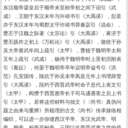
东汉顺帝梁皇后于顺帝末至桓帝初之间下诏引《武
成》，王朗于东汉末年与许靖书引《大禹谟》，彭羕
亦于东汉末年与蜀郡太守许靖书荐秦宓引《说命》，
曹丕于汉魏之际著《太宗论》引《大禹谟》，蒋济于
曹丕践祚之初上《万机论》引《大禹谟》，骆统于孙
吴大帝黄武年间上疏引《太甲》，曹植于魏明帝太和
五年上疏引《武成》，杨伟于魏明帝时上景初历附表
引《胤征》，何晏于魏明帝卒年议明帝谥号引《洪
范》孔安国传，陆抗于孙吴末帝凤皇元年上书理薛莹
引《大禹谟》，段灼于西晋武帝时命子息代上表文引
《太甲》，阎缵于西晋惠帝长子司马遹遇害之后上书
引《太甲》。若将这些材料与拙文《〈尚书〉真伪问
题之由来与重辨》所梳理的古文《尚书》传承脉络相
编织，可以进一步弥缝西汉平帝、东汉光武帝、明
帝、顺帝、桓帝至献帝、三国以迄西晋武惠之世的疏