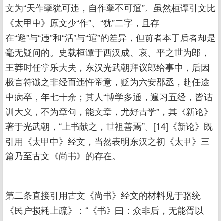
文为“天作孽犹可违，自作孽不可逭”。虽然桓谭引文比
《太甲中》原文少“作”、“犹”二字，且存
在“避”与“违”和“活”与“逭”的差异，但前者本于后者却是
毫无疑问的。史载桓谭于西汉成、哀、平之世为郎，
王莽时任掌乐大夫，东汉光武朝拜议郎给事中，后因
极言符谶之非经而违忤帝意，贬为六安郡丞，赴任途
中病卒，年七十余；其人“博学多通，遍习五经，皆诂
训大义，不为章句，能文章，尤好古学”，其《新论》
著于光武朝，“上书献之，世祖善焉”。[14]《新论》既
引用《太甲中》经文，当然表明东汉之初《太甲》三
篇乃至古文《尚书》的存在。
第二条直接引用古文《尚书》经文的材料见于骆统
《民户损耗上疏》：“《书》曰：众非后，无能胥以