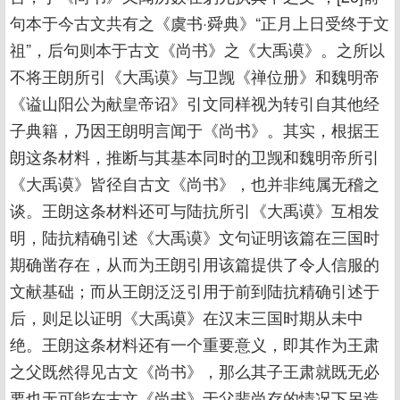
句本于今古文共有之《虞书·舜典》“正月上日受终于文
祖”，后句则本于古文《尚书》之《大禹谟》。之所以
不将王朗所引《大禹谟》与卫觊《禅位册》和魏明帝
《谥山阳公为献皇帝诏》引文同样视为转引自其他经
子典籍，乃因王朗明言闻于《尚书》。其实，根据王
朗这条材料，推断与其基本同时的卫觊和魏明帝所引
《大禹谟》皆径自古文《尚书》，也并非纯属无稽之
谈。王朗这条材料还可与陆抗所引《大禹谟》互相发
明，陆抗精确引述《大禹谟》文句证明该篇在三国时
期确凿存在，从而为王朗引用该篇提供了令人信服的
文献基础；而从王朗泛泛引用于前到陆抗精确引述于
后，则足以证明《大禹谟》在汉末三国时期从未中
绝。王朗这条材料还有一个重要意义，即其作为王肃
之父既然得见古文《尚书》，那么其子王肃就既无必
要也无可能在古文《尚书》于父辈尚存的情况下另造