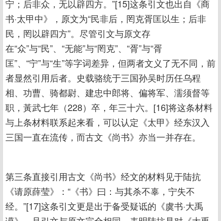
宁；后非众，无以辟四方。”[15]这条引文也出自《商
书·太甲中》，原文为“民非后，罔克胥匡以生；后非
民，罔以辟四方”。尽管引文与原文存
在“众”与“民”、“无能”与“罔克”、“胥”与“胥
匡”、“宁”与“生”等字词差异，但两者文义了无不同，前
者显然引用后者。史载骆统于三国孙吴时历任乌程
相、功曹、骑都尉、建忠中郎将、偏将军、濡须督等
职，黃武七年（228）卒，年三十六。[16]将这条材料
与上条材料联系起来看，可以认定《太甲》经东汉入
三国一直在流传，而古文《尚书》亦当一并存在。
第三条直接引用古文《尚书》经文的材料见于陆抗
《请原薛莹》：“《书》曰：与其杀不辜，宁失不
经。”[17]这条引文更是出于备受疑诋的《虞书·大禹
谟》，且引文与原文完全相同，表明陆抗是对《大禹