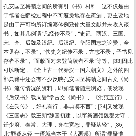
孔安国至梅赜之间的所有引《书》材料，这不仅是由
于笔者在翻检过程中不可避免地存在疏漏，更主要地
是由于严可均所订编纂体例致使大量文献并未收入该
书，如其凡例谓“凡经传不录”，“史记、两汉、三国、
宋、齐、后魏及汉纪、后汉纪、华阳国志之论赞，全
本见存，不录”，“佚史之纪传不录，方志不录，子书见
存者不录”，“面敕面对未登简牍者不录”等等。[33]因此
可以断定，《全上古三代秦汉三国六朝文》之外的四
部典籍中还会有不少反映孔安国至梅赜之间古文《尚
书》流传情况的资料，即如笔者随意浏览，便发现
《后汉书》载周磐“学古文《尚书》、《洪范五行》、
《左氏传》，好礼有行，非典谟不言”；[34]又发现
《三国志》载王朗“魏国初建，以军祭酒领魏郡太守，
迁少府、奉常、大理，务在宽恕，罪疑从轻”，[35]
此“罪疑从轻”一语就当本于《大禹谟》所谓“罪疑惟