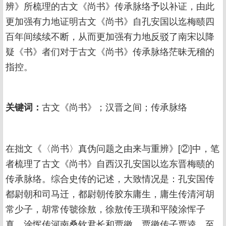
辨》所梳理的古文《尚书》传承脉络予以补证，由此
更加强有力地证明古文《尚书》自孔安国以迄梅赜四
百年间续续不断，从而更加强有力地反驳了南宋以降
疑《书》者们对于古文《尚书》传承脉络茫昧无稽的
指控。
关键词：
古文《尚书》；汉晋之间；传承脉络
在拙文《〈尚书〉真伪问题之由来与重辨》[②]中，笔
者梳理了古文《尚书》自西汉孔安国以迄东晋梅赜的
传承脉络。综合史传的记述，大致情况是：孔安国传
都尉朝和司马迁，都尉朝传胶东庸生，庸生传清河胡
常少子，胡常传虢徐敖，徐敖传王璜和平陵涂恽子
真，涂恽传河南桑钦君长和贾徽，贾徽传子贾逵，至