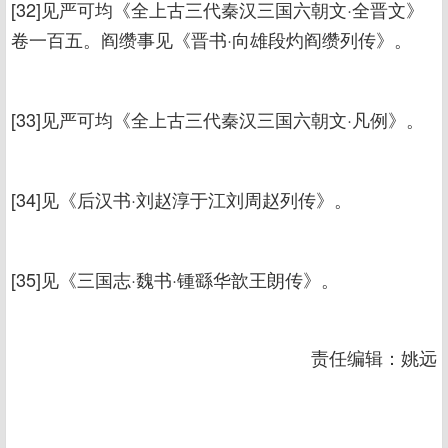
[32]见严可均《全上古三代秦汉三国六朝文·全晋文》
卷一百五。阎缵事见《晋书·向雄段灼阎缵列传》。
[33]见严可均《全上古三代秦汉三国六朝文·凡例》。
[34]见《后汉书·刘赵淳于江刘周赵列传》。
[35]见《三国志·魏书·锺繇华歆王朗传》。
责任编辑：姚远