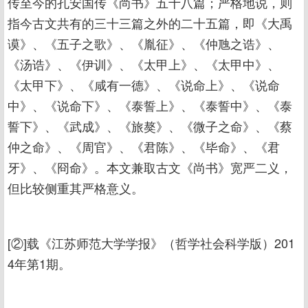
传至今的孔安国传《尚书》五十八篇；严格地说，则
指今古文共有的三十三篇之外的二十五篇，即《大禹
谟》、《五子之歌》、《胤征》、《仲虺之诰》、
《汤诰》、《伊训》、《太甲上》、《太甲中》、
《太甲下》、《咸有一德》、《说命上》、《说命
中》、《说命下》、《泰誓上》、《泰誓中》、《泰
誓下》、《武成》、《旅獒》、《微子之命》、《蔡
仲之命》、《周官》、《君陈》、《毕命》、《君
牙》、《冏命》。本文兼取古文《尚书》宽严二义，
但比较侧重其严格意义。
[②]载《江苏师范大学学报》（哲学社会科学版）201
4年第1期。