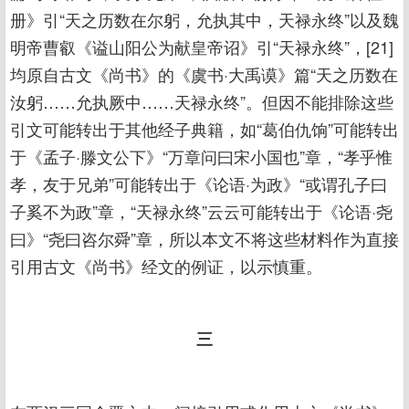
册》引“天之历数在尔躬，允执其中，天禄永终”以及魏
明帝曹叡《谥山阳公为献皇帝诏》引“天禄永终”，[21]
均原自古文《尚书》的《虞书·大禹谟》篇“天之历数在
汝躬……允执厥中……天禄永终”。但因不能排除这些
引文可能转出于其他经子典籍，如“葛伯仇饷”可能转出
于《孟子·滕文公下》“万章问曰宋小国也”章，“孝乎惟
孝，友于兄弟”可能转出于《论语·为政》“或谓孔子曰
子奚不为政”章，“天禄永终”云云可能转出于《论语·尧
曰》“尧曰咨尔舜”章，所以本文不将这些材料作为直接
引用古文《尚书》经文的例证，以示慎重。
三