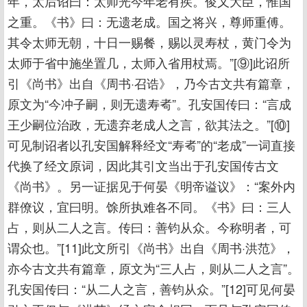
年，太后诏曰：太师光今年老有疾。俊乂大臣，惟国
之重。《书》曰：无遗老成。国之将兴，尊师重傅。
其令太师无朝，十日一赐餐，赐以灵寿杖，黄门令为
太师于省中施坐置几，太师入省用杖焉。”[⑨]此诏所
引《尚书》出自《周书·召诰》，乃今古文共有篇章，
原文为“今冲子嗣，则无遗寿耇”。孔安国传曰：“言成
王少嗣位治政，无遗弃老成人之言，欲其法之。”[⑩]
可见制诏者以孔安国解释经文“寿耇”的“老成”一词直接
代换了经文原词，因此其引文当出于孔安国传古文
《尚书》。另一证据见于何晏《明帝谥议》：“案外内
群僚议，宜曰明。馀所执难各不同。《书》曰：三人
占，则从二人之言。传曰：善钧从众。今称明者，可
谓众也。”[11]此文所引《尚书》出自《周书·洪范》，
亦今古文共有篇章，原文为“三人占，则从二人之言”。
孔安国传曰：“从二人之言，善钧从众。”[12]可见何晏