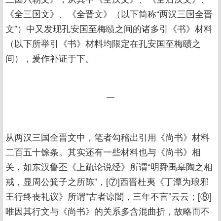
《全三国文》、《全晋文》（以下简称“两汉三国全晋
文”）中又发现孔安国至梅赜之间的诸多引《书》材料
（以下所举引《书》材料均限定在孔安国至梅赜之
间），爰作补证于下。
一
从两汉三国全晋文中，笔者勾稽出引用《尚书》材料
二百五十馀条。其实还有一些材料也与《尚书》相
关，如东汉鲁丕《上疏论说经》所谓“明舜禹皋陶之相
戒，显周公箕子之所陈”，[⑦]西晋杜夷《丁潭为琅邪
王行终丧礼议》所谓“古者谅闇，三年不言”云云；[⑧]
唯因其行文与《尚书》的关系多含混曲折，故略而不