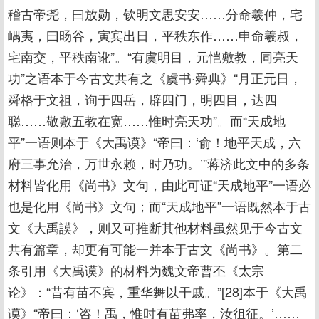
稽古帝尧，曰放勋，钦明文思安安……分命羲仲，宅
嵎夷，曰旸谷，寅宾出日，平秩东作……申命羲叔，
宅南交，平秩南讹”。“有虞明目，元恺敷教，同亮天
功”之语本于今古文共有之《虞书·舜典》“月正元日，
舜格于文祖，询于四岳，辟四门，明四目，达四
聪……敬敷五教在宽……惟时亮天功”。而“天成地
平”一语则本于《大禹谟》“帝曰：‘俞！地平天成，六
府三事允治，万世永赖，时乃功。’”蒋济此文中的多条
材料皆化用《尚书》文句，由此可证“天成地平”一语必
也是化用《尚书》文句；而“天成地平”一语既然本于古
文《大禹謨》，则又可推断其他材料虽然见于今古文
共有篇章，却更有可能一并本于古文《尚书》。第二
条引用《大禹谟》的材料为魏文帝曹丕《太宗
论》：“昔有苗不宾，重华舞以干戚。”[28]本于《大禹
谟》“帝曰：‘咨！禹，惟时有苗弗率，汝徂征。’……