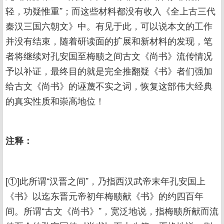
轻，功疑惟重”；而这些材料都没有收入《全上古三代
秦汉三国六朝文》中。有见于此，可以说本文的工作
并没有结束，随着研读面的扩展和新材料的发现，笔
者将继续对孔安国至梅赜之间古文《尚书》流传情况
予以补证，最终目的就是完全推翻疑《书》者们强加
给古文《尚书》的诬蔑不实之词，恢复这部伟大经典
的真实性质和崇高地位！
注释：
[①]此所谓“汉晋之间”，乃指西汉武帝末年孔安国上
《书》以迄东晋元帝初年梅赜献《书》的约四百年
间。所谓“古文《尚书》”，宽泛地说，指梅赜所献而流