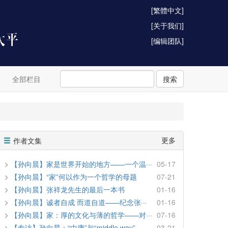
[繁體中文]
[关于我们]
[编辑团队]
全部栏目
搜索
更多
作者文集
【孙向晨】家是世界开始的地方——一个温···
05-17
【孙向晨】“家”何以作为一个哲学的母题
07-21
【孙向晨】张祥龙先生的最后一本书
01-16
【孙向晨】诚者自成 而道自道——纪念张···
01-16
【孙向晨】家：厚的文化与薄的哲学——对···
07-16
【专访】孙向晨：“中庸”与“middle way”···
03-21