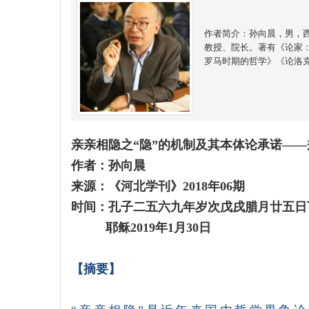
作者简介：孙向晨，男，西
教授、院长。著有《论家
罗马时期的哲学》《论洛
亲亲相隐之“隐”的机制及其本体论承诺—
作者：
孙向晨
来源：《河北学刊》2018年06期
时间：孔子二五六九年岁次戊戌腊月廿五日
耶稣2019年1月30日
【
摘要
】