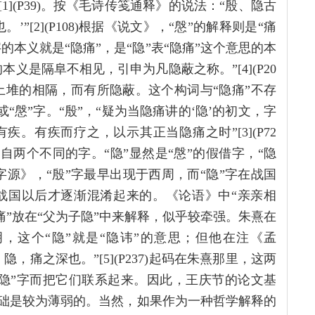
1](P39)。按《毛诗传笺通释》的说法：“殷、隐古
”[2](P108)根据《说文》，“慇”的解释则是“痛
字的本义就是“隐痛”，是“隐”表“隐痛”这个意思的本
隐的本义是隔阜不相见，引申为凡隐蔽之称。”[4](P20
为土堆的相隔，而有所隐蔽。这个构词与“隐痛”不存
或“慇”字。“殷”，“疑为当隐痛讲的‘隐’的初文，字
。有疾而疗之，以示其正当隐痛之时”[3](P72
自两个不同的字。“隐”显然是“慇”的假借字，“隐
字源》，“殷”字最早出现于西周，而“隐”字在战国
隐”当是战国以后才逐渐混淆起来的。《论语》中“亲亲相
隐痛”放在“父为子隐”中来解释，似乎较牵强。朱熹在
，这个“隐”就是“隐讳”的意思；但他在注《孟
，痛之深也。”[5](P237)起码在朱熹那里，这两
隐”字而把它们联系起来。因此，王庆节的论文基
基础是较为薄弱的。当然，如果作为一种哲学解释的