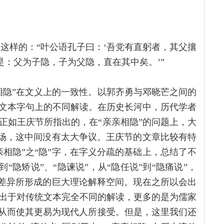
是这样的：“叶公语孔子曰：‘吾党有直躬者，其父攘
是：父为子隐，子为父隐，直在其中矣。’”
相隐”在文义上的一致性。以郭齐勇与邓晓芒之间的
文本字句上的不同解读。在历史长河中，历代学者
正如王庆节所指出的，在“亲亲相隐”的问题上，大
立场，这中间没有太大争议。王庆节的文章比较有特
相隐”之“隐”字，在字义分疏的基础上，总结了不
到“隐矫说”、“隐谏说”，从“隐任说”到“隐痛说”，
的差异所形成的巨大理论解释空间。现在之所以会出
出于对传统文本完全不同的解读，更多的是为儒家
，从而使其更易为现代人所接受。但是，这里我们还