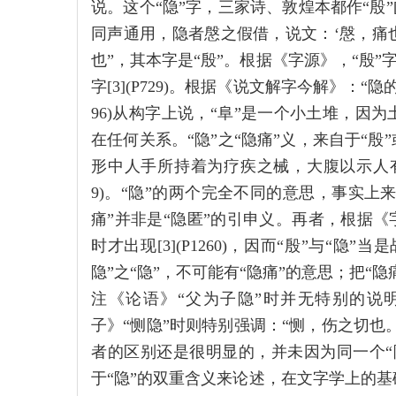
说。这个“隐”字，三家诗、敦煌本都作“殷”[
同声通用，隐者慇之假借，说文：‘慇，痛也。’
也”，其本字是“殷”。根据《字源》，“殷”
字[3](P729)。根据《说文解字今解》：“
96)从构字上说，“阜”是一个小土堆，因
在任何关系。“隐”之“隐痛”义，来自于“殷”
形中人手所持着为疗疾之械，大腹以示人有疾
9)。“隐”的两个完全不同的意思，事实上来
痛”并非是“隐匿”的引申义。再者，根据《
时才出现[3](P1260)，因而“殷”与“
隐”之“隐”，不可能有“隐痛”的意思；把“
注《论语》“父为子隐”时并无特别的说明
子》“恻隐”时则特别强调：“恻，伤之切也。隐
者的区别还是很明显的，并未因为同一个“
于“隐”的双重含义来论述，在文字学上的