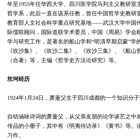
年至1955年任华西大学、四川医学院马列主义教研室
哲学系，此后一直在该系任教，曾任中国哲学史教研
教育部人文社会科学重点研究基地——武汉大学中国
际儒联顾问，国际道联学术委员，中国《周易》学会
学与研究工作，是著名的船山学和“明清早期启蒙”
《吹沙集》、《吹沙二集》、《吹沙三集》、《船山
（合著）等，主编《哲学史方法论研究》等。
坎坷经历
1924年1月24日，萧萐父生于四川成都的一个知
自幼涵咏诗词的萧萐父，从父亲友朋的论学谈艺之中
传品的小册子，其中有《明夷待访录》《黄书》等。
习作。