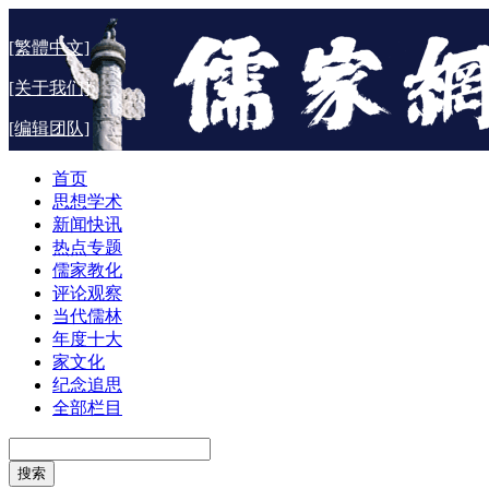
[繁體中文]
[关于我们]
[编辑团队]
首页
思想学术
新闻快讯
热点专题
儒家教化
评论观察
当代儒林
年度十大
家文化
纪念追思
全部栏目
搜索