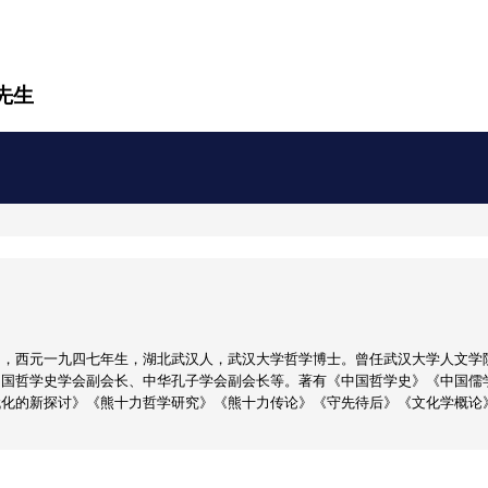
先生
男，西元一九四七年生，湖北武汉人，武汉大学哲学博士。曾任武汉大学人文学
中国哲学史学会副会长、中华孔子学会副会长等。著有《中国哲学史》《中国儒
代化的新探讨》《熊十力哲学研究》《熊十力传论》《守先待后》《文化学概论