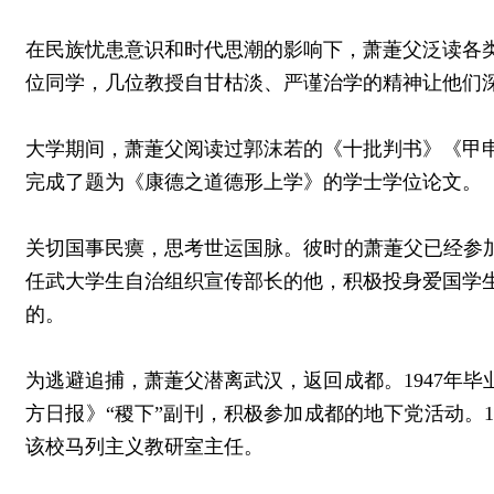
在民族忧患意识和时代思潮的影响下，萧萐父泛读各类
位同学，几位教授自甘枯淡、严谨治学的精神让他们
大学期间，萧萐父阅读过郭沫若的《十批判书》《甲申
完成了题为《康德之道德形上学》的学士学位论文。
关切国事民瘼，思考世运国脉。彼时的萧萐父已经参加
任武大学生自治组织宣传部长的他，积极投身爱国学
的。
为逃避追捕，萧萐父潜离武汉，返回成都。1947年
方日报》“稷下”副刊，积极参加成都的地下党活动。
该校马列主义教研室主任。