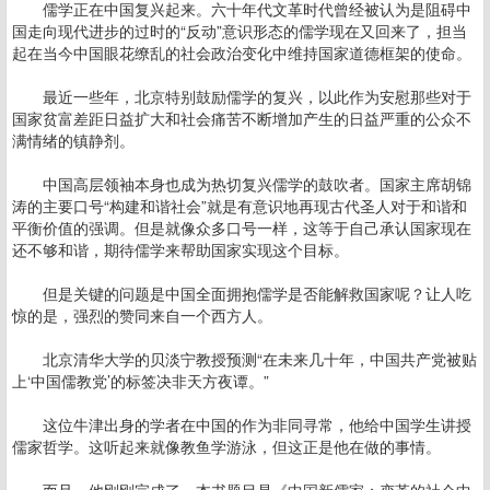
儒学正在中国复兴起来。六十年代文革时代曾经被认为是阻碍中
国走向现代进步的过时的“反动”意识形态的儒学现在又回来了，担当
起在当今中国眼花缭乱的社会政治变化中维持国家道德框架的使命。
最近一些年，北京特别鼓励儒学的复兴，以此作为安慰那些对于
国家贫富差距日益扩大和社会痛苦不断增加产生的日益严重的公众不
满情绪的镇静剂。
中国高层领袖本身也成为热切复兴儒学的鼓吹者。国家主席胡锦
涛的主要口号“构建和谐社会”就是有意识地再现古代圣人对于和谐和
平衡价值的强调。但是就像众多口号一样，这等于自己承认国家现在
还不够和谐，期待儒学来帮助国家实现这个目标。
但是关键的问题是中国全面拥抱儒学是否能解救国家呢？让人吃
惊的是，强烈的赞同来自一个西方人。
北京清华大学的贝淡宁教授预测“在未来几十年，中国共产党被贴
上‘中国儒教党’的标签决非天方夜谭。”
这位牛津出身的学者在中国的作为非同寻常，他给中国学生讲授
儒家哲学。这听起来就像教鱼学游泳，但这正是他在做的事情。