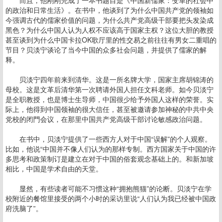
而且，他刚刚完成了一本书题目是《中国新儒家：变革的社会中
的政治和日常生活》。在书中，他谈到了为什么中国共产党的领袖如
今强调古代的儒家价值的问题，为什么共产党高级干部要把头发染成
黑色？为什么中国人认为人权不应该高于国家主权？这位大胆的教授
甚至谈到为什么中国卡拉OK歌厅里的性交易之前往往有男女二重唱的
节目？贝淡宁谈论了当今中国的众多社会问题，并提供了儒家的解
释。
贝淡宁四年前来到清华。这是一所名牌大学，国家主席胡锦涛的
母校。这是文革后清华第一次聘请外国人担任文科老师。如今贝淡宁
是全职教授，也是博士生导师，中国很少给予外国人这样的荣誉。实
际上，他得到中国领袖的很大信任，甚至被邀请参加神秘的中共中央
党校的闭門会议，在那里中国共产党高级干部讨论敏感政治问题。
在书中，贝淡宁提供了一些西方人对于中国“误解”的个人观察。
比如，他说“中国并不像人们认为的那样专制。西方国家关于中国的许
多思考和政策制订是建立在对于中国的俗套观念基础上的。和新加坡
相比，中国是学术自由的天堂。
显然，有些读者可能不习惯这种“拥抱熊猫”的论断。贝淡宁在学
校附近的餐馆里接受的两个小时的采访里说“人们认为我已经被中国政
府洗脑了”。