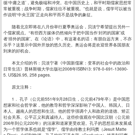
循‘中庸之道’，避免极端和冲突。在中国历史上，和平时期儒家思想常
常被重视；战争时期，儒家往往不被重视。”也就是说，儒学可以被当
作说明“中央王国”正走向和平而不是战争的象征。
随着北京即将在八月份举行夏季奥运会，贝淡宁希望提出另外一
个儒家观点。“有些西方媒体仍然倾向于把中国当作‘封闭的国家’或
者‘排外的国家’。在《论语》中，有这著名的话：有朋自远方来，不亦
乐乎？这显示中国外开放的悠久历史。奥运会将是欢迎世界各国朋友
到来的好机会。
本文介绍的书：贝淡宁著《中国新儒家：变革的社会中的政治和
日常生活》普林斯顿大学出版社2008年ISBN13: 978-0-691-13690-
5. US$26.95, 258 pages.
原文注释：
1． 孔子（公元前551年9月28日生，公元前479年卒）是中国思
想家和社会哲学家，他的教导和哲学深深影响了中国人、韩国人、日
本人、越南人的思想和生活。他的哲学强调个人和政府的道德、矫正
社会关系、公平正义和真诚待人。这些价值观在中国比汉朝（公元前
206年到公元220年）的法家和道家更受欢迎。孔子的思想后来发展成
为一个哲学体系也就是“儒学”。儒学由传教士利玛窦（Jesuit Matte