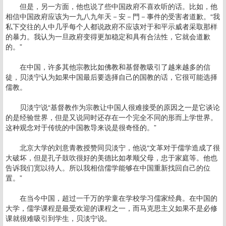
但是，另一方面，他也说了些中国政府不喜欢听的话。比如，他
相信中国政府应该为一九八九年天－安－門－事件的受害者道歉。“我
私下交往的人中几乎每个人都说政府不应该对于和平示威者采取那样
的暴力。我认为一旦政府变得更加稳定和具有合法性，它就会道歉
的。”
在中国，许多其他宗教比如佛教和基督教吸引了越来越多的信
徒，贝淡宁认为如果中国最后要选择自己的国教的话，它很可能选择
儒教。
贝淡宁说“基督教作为宗教让中国人很难接受的原因之一是它谈论
的是经验世界，但是又说同时还存在一个完全不同的形而上学世界。
这种观念对于传统的中国教导来说是很奇怪的。”
北京大学的刘意青教授赞同贝淡宁，他说“文革对于儒学造成了很
大破坏，但是孔子鼓吹很好的美德比如孝顺父母，忠于家庭等。他也
告诉我们宽以待人。所以我相信儒学能够在中国重新找回自己的位
置。”
在当今中国，超过一千万的学童在学校学习儒家经典。在中国的
大学，儒学课程是最受欢迎的课程之一，而马克思主义如果不是必修
课就很难吸引到学生，贝淡宁说。