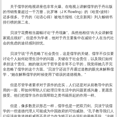
关于儒学的电视讲座也非常火爆。在电视上讲解儒学的于丹出版
的书销售量超过一千万册，比罗琳（J K Rowling）的《哈里•波特》
还多很多。于丹的《论语心得》被地方报纸《北京新闻》列入畅销书
排行榜的第二名。
贝淡宁花费相当篇幅讨论“于丹现象”。虽然他相信“向大众讲解儒
家观点很好”，但是作为学者，他对于丹主要集中在减轻个人在当代社
会的焦虑的途径感到担忧。
贝淡宁说“于丹忽略了社会责任，这是儒学的关键。儒学不仅仅要
讨论个人如何处理生活中的问题，关键在于社会责任，以及我们如何
承担这个责任。她的做法对于哲学是非常不公平的，我觉得她几乎完
全忽略了儒学的这个方面。”贝淡宁还说于丹通过道教的眼光来解释儒
学，“她在解释儒学的时候使用了错误的道德视角。”
但是尽管学者要求对于原作的忠实，人们还是对从前教导中的实
用的一面，即如何帮助人们处理日常生活中的问题更感兴趣，更愿意
接受。他们把儒学当作自我帮助之类书籍所起的作用一样。
但是，像多数意识形态一样，儒学也是一把双刃剑。贝淡宁说儒
学的一些道德代理人可能成为中国政府的可怕威胁。“孔子教导我们人
们应该依靠道德权威而不是武力作为矫正社会混乱的最终手段。”这样