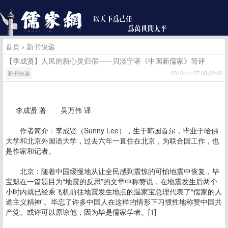
首页
›
新书快递
【李成贤】人民的新心灵归宿——贝淡宁著《中国新儒家》简评
新书快递
2010-11-27 08:00:00
李成贤 著 吴万伟 译
作者简介：李成贤（Sunny Lee），生于韩国首尔，毕业于哈佛
大学和北京外国语大学，过去六年一直住在北京，为联合国工作，也
是作家和记者。
北京：随着中国缓慢地从让全民感到震惊的可怕地震中恢复，毕
宝魁在一篇题目为“地震的反思”的文章中称赞说，在地震发生后两个
小时内就已经乘飞机前往地震发生地点的温家宝总理代表了“儒家的人
道主义精神”。毕忘了许多中国人在这样的情形下习惯性地称赞中国共
产党。或许可以原谅他，因为毕是儒家学者。[1]