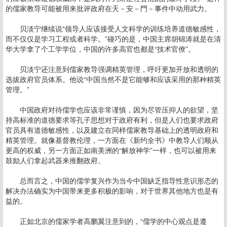
的儒家教导可能被用来批评政府在天－安－門－事件中动用武力。
贝淡宁继续说“领导人应该接受人文科学的训练培养道德敏感性，
而不仅仅是学习工程或者科学。”碰巧的是，中国主席胡锦涛就是在清
华大学拿了个工学学位，中国的许多高官也都是“技术官僚”。
贝淡宁还注意到儒家教导强调精英管理，呼吁更加开放和透明的
选拔政府官员体系。他说“中国当然不是它能够和应该采用的那种精英
管理。”
中国政府对待儒学也应该非常谨慎，因为尽管压抑人的欲望，坚
持高标准的道德要求等孔子思想对于政府有利，但是人们也要求政府
官员具有道德敏感性，以及建立在同样儒家教导基础上的透明政府和
精英管理。就像基督教伦理，一方面在《新约全书》中教导人们顺从
更高的权威，另一方面正如南美洲的“解放神学”一样，也可以被用来
鼓励人们拿起武器来推翻政府。
总而言之，中国的儒学复兴作为当今中国缺乏指导性意识形态的
解决办法确实为中国带来更多积极的影响，对于世界其他地方也是有
益的。
正如北京的儒家学者高鹏翼注意到的，“儒学的中心观点是遵