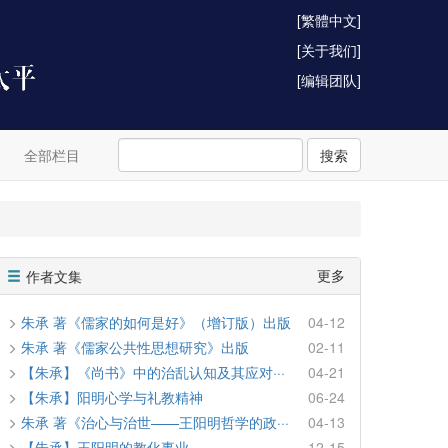
[繁體中文]
[关于我们]
[编辑团队]
全部栏目
搜索
更多
作者文集
朱承 著《儒家的如何是好》（增订版）出版
04-12
朱承 著《儒家公共性思想研究》出版
02-11
【朱承】《尚书》中的治乱认知及其应对···
04-21
【朱承】阳明心学与礼教精神
06-24
朱承 著《治心与治世——王阳明哲学的政···
04-13
【朱承】王阳明的教化事业
12-15