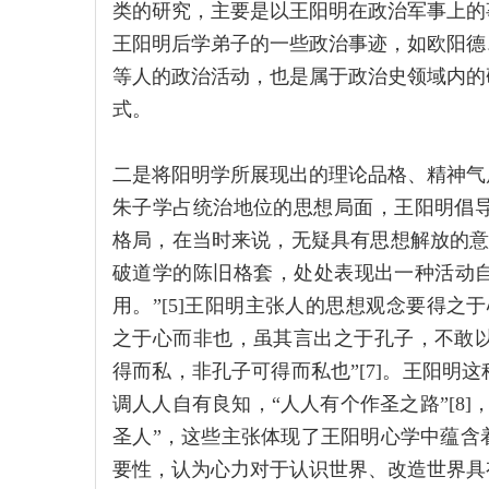
类的研究，主要是以王阳明在政治军事上的
王阳明后学弟子的一些政治事迹，如欧阳德
等人的政治活动，也是属于政治史领域内的
式。
二是将阳明学所展现出的理论品格、精神气
朱子学占统治地位的思想局面，王阳明倡导心
格局，在当时来说，无疑具有思想解放的意义
破道学的陈旧格套，处处表现出一种活动
用。”[5]王阳明主张人的思想观念要得之
之于心而非也，虽其言出之于孔子，不敢以为
得而私，非孔子可得而私也”[7]。王阳明
调人人自有良知，“人人有个作圣之路”[8
圣人”，这些主张体现了王阳明心学中蕴含
要性，认为心力对于认识世界、改造世界具