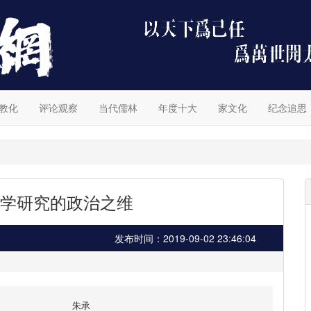
教化
评论观察
当代儒林
年度十大
家文化
纪念追思
学研究的政治之维
发布时间：2019-09-02 23:46:04
朱承