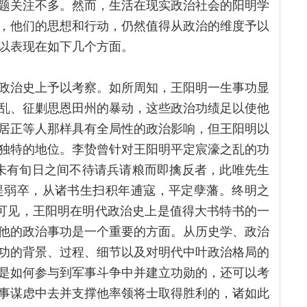
题关注不多。然而，生活在现实政治社会的阳明学
，他们的思想和行动，仍然值得从政治的维度予以
以表现在如下几个方面。
政治史上予以考察。如所周知，王阳明一生事功显
乱、征剿思恩田州的暴动，这些政治功绩足以使他
居正等人那样具有全局性的政治影响，但王阳明以
独特的地位。李贽曾针对王阳明平定宸濠之乱的功
未有旬日之间不待请兵请粮而即擒反者，此唯先生
，提弱卒，从诸书生扫积年逋寇，平定孽藩。终明之
]可见，王阳明在明代政治史上是值得大书特书的一
他的政治事功是一个重要的方面。从历史学、政治
功的背景、过程、细节以及对明代中叶政治格局的
是如何参与到军事斗争中并建立功勋的，还可以考
事谋虑中去并支撑他率领将士取得胜利的，诸如此