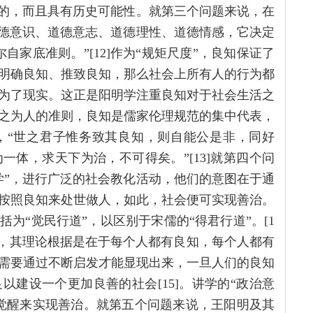
要的，而且具有历史可能性。就第三个问题来说，在
道德意识、道德意志、道德理性、道德情感，它决定
家底准则。”[12]作为“规矩尺度”，良知保证了
明确良知、推致良知，那么社会上所有人的行为都
为了现实。这正是阳明学注重良知对于社会生活之
之为人的准则，良知是儒家伦理规范的集中代表，
，“世之君子惟务致其良知，则自能公是非，同好
体，求天下为治，不可得矣。”[13]就第四个问
学”，进行广泛的社会教化活动，他们的意图在于通
按照良知来处世做人，如此，社会便可实现善治。
为“觉民行道”，以区别于宋儒的“得君行道”。[1
觉，其理论根据是在于每个人都有良知，每个人都有
需要通过不断启发才能显现出来，一旦人们的良知
建设一个更加良善的社会[15]。讲学的“政治意
觉醒来实现善治。就第五个问题来说，王阳明及其