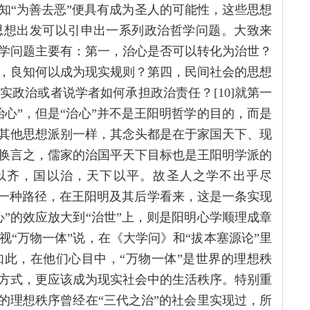
知“为善去恶”便具有成为圣人的可能性，这些思想
思想出发可以引申出一系列政治哲学问题。大致来
学问题主要有：第一，治心是否可以转化为治世？
，良知何以成为现实规则？第四，民间社会的思想
政治或者说学者如何承担政治责任？[10]就第一
心”，但是“治心”并不是王阳明哲学的目的，而是
其他思想派别一样，其念头都是在于家国天下、现
换言之，儒家的治国平天下目标也是王阳明学派的
以齐，国以治，天下以平。故圣人之学不出乎尽
天下的一种路径，在王阳明及其后学看来，这是一条实现
”的效应放大到“治世”上，则是阳明心学顺理成章
“万物一体”说，在《大学问》和“拔本塞源论”里
此，在他们心目中，“万物一体”是世界的理想秩
方式，更应该成为现实社会中的生活秩序。特别重
的理想秩序曾经在“三代之治”的社会里实现过，所