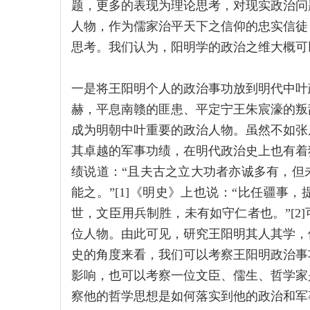
题，更多的表现为理论思考，对现实政治问
人物，作为儒家治平天下之信仰的忠实信徒
思考。我们认为，阳明学的政治之维大概可
一是将王阳明个人的政治事功放到明代中叶
赫，平息南赣的匪患、平定宁王朱宸濠的叛
成为明朝中叶重要的政治人物。虽然不如张
其卓越的军事功绩，在明代政治史上也有着
绩说道：“且夫古之立大功者亦诚多有，但
能之。”[1]《明史》上也说：“比任疆事
世，文臣用兵制胜，未有如守仁者也。”[2
位人物。由此可见，研究王阳明其人其学，
史的角度来看，我们可以考察王阳明政治事
影响，也可以考察一位文臣、儒生、哲学家
察他的哲学思想是如何落实到他的政治和军