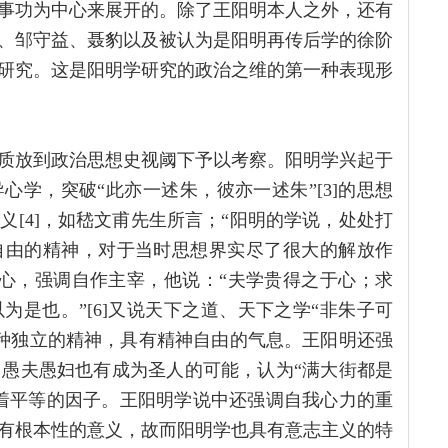
事功为中心来展开的。除了王阳明本人之外，还有
、邹守益、聂豹以及被认为是阳明再传后学的徐阶
研究。这是阳明学研究的政治之维的第一种表现形
质放到政治思想史视阈下予以考察。阳明学兴起于
学，突破“此亦一述朱，彼亦一述朱”[3]的思想
[4]，如嵇文甫先生所言；“阳明的学说，处处打
自由的精神，对于当时思想界实尽了很大的解放作
于心，强调自作主宰，他说：“夫学贵得之于心；求
是也。”[6]又说天下之道、天下之学“非朱子可
这种独立的精神，具有精神自由的气息。王阳明还强
]，愚夫愚妇也有成为圣人的可能，认为“满大街都是
着平等的因子。王阳明学说中还强调自我心力的重
有根本性的意义，故而阳明学也具有意志主义的特