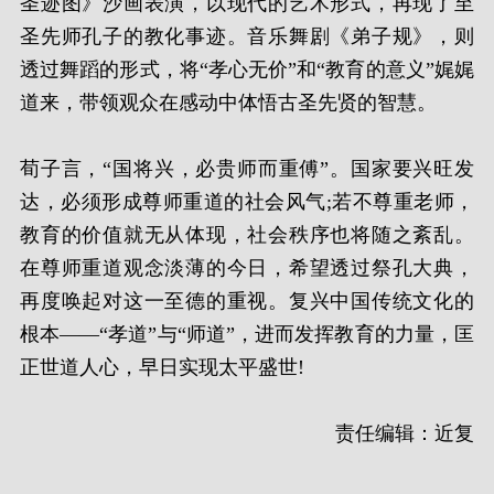
圣迹图》沙画表演，以现代的艺术形式，再现了至
圣先师孔子的教化事迹。音乐舞剧《弟子规》，则
透过舞蹈的形式，将“孝心无价”和“教育的意义”娓娓
道来，带领观众在感动中体悟古圣先贤的智慧。
荀子言，“国将兴，必贵师而重傅”。国家要兴旺发
达，必须形成尊师重道的社会风气;若不尊重老师，
教育的价值就无从体现，社会秩序也将随之紊乱。
在尊师重道观念淡薄的今日，希望透过祭孔大典，
再度唤起对这一至德的重视。复兴中国传统文化的
根本——“孝道”与“师道”，进而发挥教育的力量，匡
正世道人心，早日实现太平盛世!
责任编辑：近复