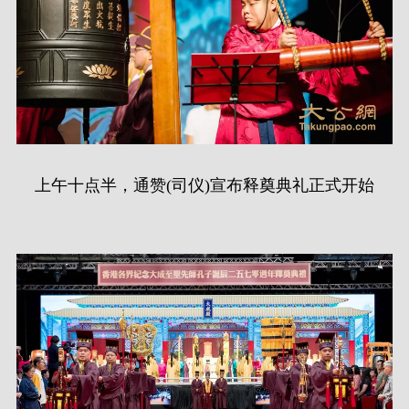
上午十点半，通赞(司仪)宣布释奠典礼正式开始