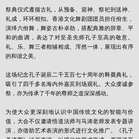
祭典仪式遵循古礼，从预备、迎神、祭祀到送神、
礼成，环环相扣。香港文化舞剧团团员担任佾生，
演绎六佾舞，舞姿古朴卓劲，搭配典雅的辞章、平
和的曲调，表达了对至圣先师孔子至高的敬意。
礼、乐、舞三者相辅相成、浑然一体，展现出有序
的和谐之美。
这场纪念孔子诞辰二千五百七十周年的释奠典礼，
吸引了四千多名海内外嘉宾到场观礼。大众虔诚参
祭，亦为传承了千年的尊师之道深深感动。
为使大众更深刻地认识中国传统文化的智能与价
值，大会不仅邀请悟道法师与马涛老师发表专题讲
演，亦借助艺术表演的形式进行文化推广。《孔子