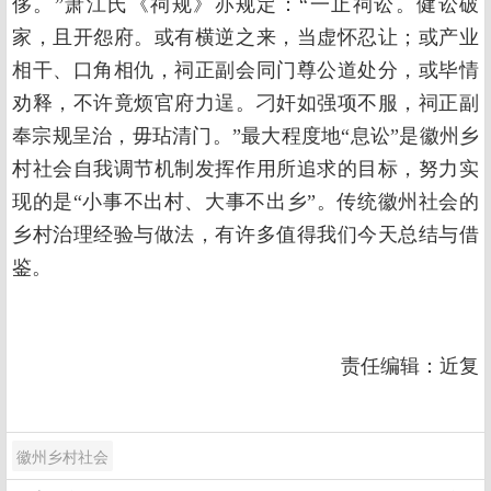
侈。”萧江氏《祠规》亦规定：“一止祠讼。健讼破
家，且开怨府。或有横逆之来，当虚怀忍让；或产业
相干、口角相仇，祠正副会同门尊公道处分，或毕情
劝释，不许竟烦官府力逞。刁奸如强项不服，祠正副
奉宗规呈治，毋玷清门。”最大程度地“息讼”是徽州乡
村社会自我调节机制发挥作用所追求的目标，努力实
现的是“小事不出村、大事不出乡”。传统徽州社会的
乡村治理经验与做法，有许多值得我们今天总结与借
鉴。
责任编辑：近复
徽州乡村社会