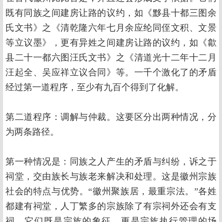
既有同族之间建房让路的议约，如《黟县十都三图余
氏文书》之《清乾隆六年七月余应纶同侄文积、文景
等立议墨》，更有异姓之间建房让路的议约，如《歙
县二十一都六图汪氏文书》之《清道光十二年十二月
汪起全、吴应祥立议合同》等。一千个激化了的矛盾
经过第一道程序，至少有九百个得到了化解。
第二道程序：调解与仲裁。这要区分出两种情况，分
为两条路径。
第一种情况是：同族之人产生的矛盾与纠纷，诉之于
祠堂，交由族长与族老来解决和处理。这是徽州宗族
社会的特点与优势。“徽州聚族居，最重宗法。”各姓
都建有祠堂，人丁繁多的宗族除了有宗祠外还会有支
祠，它们既是宗族的象征，更是宗族执行管理的场