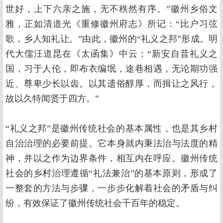
世好，上下六亲之施，无不秩然有序。”徽州乡俗文
雅，正如清道光《重修徽州府志》所记：“比户习弦
歌，乡人知礼让。”由此，徽州的“礼义之邦”形成。明
代大儒汪道昆在《太函集》中云：“新安自昔礼义之
国，习于人伦，即布衣编氓，途巷相遇，无论期功强
近、尊卑少长以齿。以其遗俗醇厚，而揖让之风行，
故以久特闻贤于四方。”
“礼义之邦”是徽州传统社会的基本属性，也是其乡村
自治治理的必要前提。它本身就内秉法治与法度的精
神，并以之作为边界条件，相互内在呼应。徽州传统
社会的乡村治理遵循“礼法兼治”的基本原则，形成了
一整套的方法与步骤，一步步化解着社会的矛盾与纠
纷，有效保证了徽州传统社会千百年的稳定。