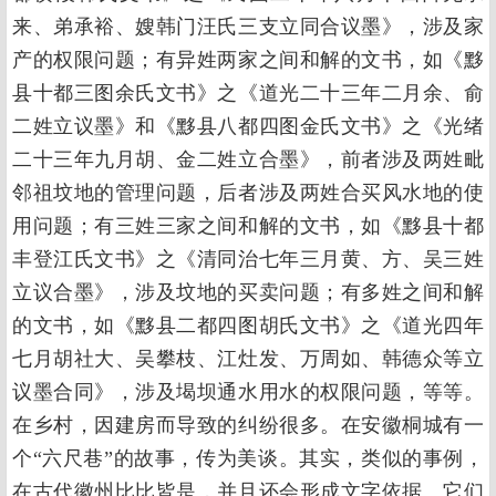
来、弟承裕、嫂韩门汪氏三支立同合议墨》，涉及家
产的权限问题；有异姓两家之间和解的文书，如《黟
县十都三图余氏文书》之《道光二十三年二月余、俞
二姓立议墨》和《黟县八都四图金氏文书》之《光绪
二十三年九月胡、金二姓立合墨》，前者涉及两姓毗
邻祖坟地的管理问题，后者涉及两姓合买风水地的使
用问题；有三姓三家之间和解的文书，如《黟县十都
丰登江氏文书》之《清同治七年三月黄、方、吴三姓
立议合墨》，涉及坟地的买卖问题；有多姓之间和解
的文书，如《黟县二都四图胡氏文书》之《道光四年
七月胡社大、吴攀枝、江灶发、万周如、韩德众等立
议墨合同》，涉及堨坝通水用水的权限问题，等等。
在乡村，因建房而导致的纠纷很多。在安徽桐城有一
个“六尺巷”的故事，传为美谈。其实，类似的事例，
在古代徽州比比皆是，并且还会形成文字依据。它们