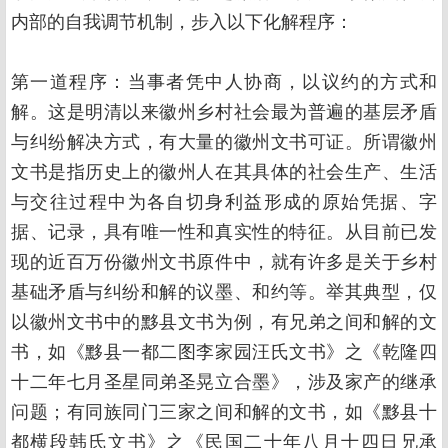
内部的自我调节机制，步入以下化解程序：
第一道程序：当事者凭中人协商，以议约的方式和
解。这是明清以来徽州乡村社会最为普遍的基层矛盾
与纠纷解决方式，有大量的徽州文书可证。所谓徽州
文书是指历史上的徽州人在其具体的社会生产、生活
与交往过程中为各自切身利益形成的原始凭据、字
据、记录，具有唯一性和真实性的特征。从目前已发
现的近百万份徽州文书原件中，就有许多是关于乡村
基础矛盾与纠纷和解的议墨、和约等。举其典型，仅
以徽州文书中的黟县文书为例，有兄弟之间和解的文
书，如《黟县一都二图李家园汪氏文书》之《乾隆四
十二年七月圣星同弟圣晃立合墨》，涉及家产的继承
问题；有同族同门三家之间和解的文书，如《黟县十
都横段韩氏文书》之《民国二十年八月十四日兄承