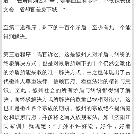
道：“雀角何须强斗争，是非曲直有乡评；不投保长投
文会，省却官差免下城。”
至第二道程序，剩下的一百个矛盾，至少有九十个能
得到解决。
第三道程序：鸣官诉讼。这是徽州人对矛盾与纠纷的
终极解决方式，也是对最后所剩下的十个仍然会激化
的矛盾所能采取的唯一解决方式，由之也体现出了古
代徽州人尊重法律、信赖官府、看重法治的精神与意
识。至此，徽州社会的所有矛盾与纠纷都得到了解
决，而终极解决方式所解决的数量已经相对很小。这
也正是徽州各个宗族的期盼。徽州的宗族绝不提倡健
讼和烦累官府，并多将之写入族规家法。如《济阳江
氏家训》就规定：“子孙不许好讼，好斗，好奢