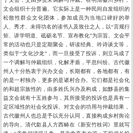
于文会，交由乡贤来调解与仲裁。在明清徽州乡村，
文会组织十分普遍。它实际上是一种民间自发组织的
松散性群众文化团体，参加成员为当地口碑好的举
人、秀才、未得功名的读书人及致仕之人，以“言规行
矩、讲学明道、砥砺名节、宣布教化”为宗旨。文会平
常的活动也只是定期聚会，研读经典、吟诗谈文等，
类似于“文化沙龙”，而一旦接受了投诉，则立马成了
一个调解与仲裁组织，化解矛盾，平息纠纷。古代徽
州人十分热衷于兴办文会，长期都有，各地都有，有
的是一村独办，更多的是诸村合办。它们都是社会化
的和超宗族性的，由多姓氏兴办及构成，如黟县的集
益文会就有十五姓参与，其所接受的投诉也是具有一
定区域性的社会化投诉。对文会的功用与仲裁结果，
古代徽州人也总是予以充分认同，直接构成乡村舆论
的导向。清代歙县人方西畴在《新安竹枝词》里就写