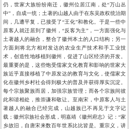
仍，世家大族纷纷南迁，徽州位居江南，处“万山丛
中”，自成一统；土著的山越人由于在东吴政权统治期
间，几遭平复，已接受了“王化”和教化。于是一些中
原客人就迁居到了徽州，“反客为主”，一方面强化与
土著越人的融合，整合了徽州本土的人口结构；另一
方面则将北方相对发达的农业生产技术和手工业技
术，创造性地移植到徽州，促进了山区经济的开发。
最重要的是，这些饱受儒家文化教育和影响的世家大
族近乎直接移植了中原发达的教育与文化，使儒家文
化在徽州乡村社会得到极大的普及并获得厚实沉淀。
每个宗族聚族而居，加强宗族管理；而各个宗族间彼
此和谐相处，推崇谦和敬让。至南宋，中原客人与土
著越人的融合已经完成，山越族已不再见于文字记
载；徽州宗族社会形成，明嘉靖《徽州府志》记：“家
乡故旧，自唐宋来数百年世系比比皆是。重宗义，讲