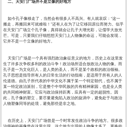
二、天安门广场并不是立像的好地方
如今孔子像移走了，当然会有很多人不高兴。有人就哀叹：“这一
搬走，再搬回来可就难啦！”还有人在为了让它移回原位而努力。似乎
在天安门广场立个孔子像，真得就会让孔子大增光彩，让儒学大放光
芒。可是，只要我们仔细想想天安门上人物像的命运，可能会发现，
它并不是一个立像的好地方。
天安门广场是一个具有强烈政治象征意义的地方，历史上在这里发
生了许多次争权多利的政治斗争！政治场所适合放政治人物的像。而
孔子是一为文化巨人，是人类的圣人，而不是某个政权的政治领袖。
孔子思想是指导所有人的日常生活的行动指南，是适用于所有人的人
伦道德。由孔子所代表的中华文化不属于某一个特定朝代，也不属于
某一特定政治派别，它是整个中华民族的共有精神家园，也是全人类
的共同精神财富。它应与政治保持距离，应具有一定的超脱性。因
此，孔子像的塑立，要尽量避免陷入政治的旋涡中，避免处于与政治
人物塑像同等的处境，避免那些是非之地。
在历史上，天安门广场曾是一个时常发生政治斗争的地方。很多政
治领袖的画像曾在这里出现。这个地方出现的人物像太多了，更换的