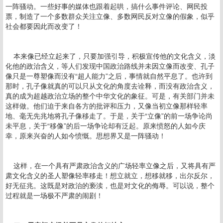
一阵骚动。一些好事的媒体也跟着起哄，搞什么事件评论、网民投
票，制造了一个多数群众关注立像、多数网民反对立像的假象，似乎
社会都要因此而改变了！
本来像已经立起来了，只要加强引导，积极宣传他的文化含义，淡
化他的政治含义，等人们发现中国政治路线并未因立像而改变、孔子
像只是一尊塑像而没有“超人能力”之后，事情就自然平息了。也许到
那时，孔子像就真的可以只从文化的角度去诠释，而没有政治含义，
真的成为超越政治立场的整个中华文化的象征。可是，有关部门并未
这样做。他们迫于来自各方的批评和压力，又像当初立像那样轻率
地、毫无先兆地将孔子像移走了。于是，关于“立像”的前一场争论尚
未平息，关于“移像”的后一场争论却有泛起。原来愤怒的人如今庆
幸，原来兴奋的人如今愤慨。思想界又是一阵骚动！
这样，在一个具有严肃政治含义的广场轻率立像之后，又将具有严
肃文化含义的圣人塑像轻率移走！想立就立，想移就移，出尔反尔，
好无征兆。这既是对政治的亵渎，也是对文化的侮辱。可以说，整个
过程就是一场极不严肃的闹剧！