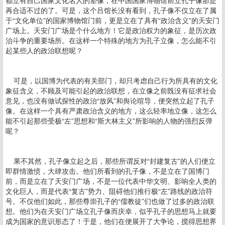
都立有自己国家文化名人的塑像，在中国国家博物馆前立孔子像那是
再合适不过的了。可是，这个吕馆长没有看到，孔子像不仅立在了属
于“文化单位”的国家博物馆门前，更是立在了具有“政治含义”的天安门
广场上。天安门广场是个什么地方！它是政治权力的象征，是历次政
治斗争的重要场所。在这样一个特殊的地方为孔子立像，怎么能不引
起某些人的政治联想呢？
可是，以国博为代表的有关部门，却只考虑自己行为所具有的文化
象征含义，不顾及可能引起的政治联想，在立像之前既没有征求社会
意见，也没有做试探性的政治“放风”和舆论喧导，便突然立起了孔子
像。在这样一个具有严肃政治含义的地方，这么轻率地立像，这怎么
能不引起那些受极“左”思想和“斯大林主义”所影响的人物的强烈反弹
呢？
果不其然，孔子像立起之后，那些所谓反对“封建复古”的人们便立
即群情激愤，大肆攻击。他们所看到的孔子像，不是立在了国博门
前，而是立在了天安门广场，不是一位代表中华文明、影响全人类的
文化巨人，而是代表“复古”势力、阻碍他们推行极“左”路线的政治符
号。不仅他们如此，那些尊崇孔子的“儒教徒”们也做了过多的政治联
想。他们为在天安门广场立孔子像而庆幸，似乎孔子的思想马上就要
成为国家的意识形态了！于是，他们在便展开了大争论，搅得思想界