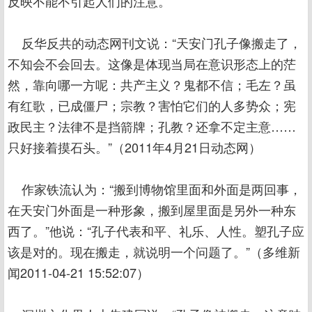
反映不能不引起人们的注意。
反华反共的动态网刊文说：“天安门孔子像搬走了，
不知会不会回去。这像是体现当局在意识形态上的茫
然，靠向哪一方呢：共产主义？鬼都不信；毛左？虽
有红歌，已成僵尸；宗教？害怕它们的人多势众；宪
政民主？法律不是挡箭牌；孔教？还拿不定主意……
只好接着摸石头。”（2011年4月21日动态网）
作家铁流认为：“搬到博物馆里面和外面是两回事，
在天安门外面是一种形象，搬到屋里面是另外一种东
西了。”他说：“孔子代表和平、礼乐、人性。塑孔子应
该是对的。现在搬走，就说明一个问题了。”（多维新
闻2011-04-21 15:52:07）