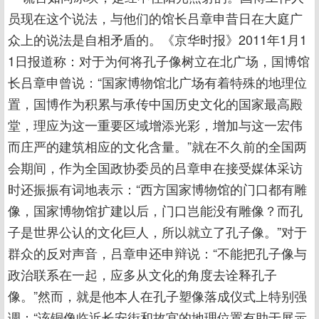
员现在这个说法，与他们的馆长吕章申昔日在大庭广
众上的说法是自相矛盾的。《京华时报》2011年1月1
1日报道称：对于为何将孔子像树立在北广场，国博馆
长吕章申曾说：“国家博物馆北广场有着特殊的地理位
置，国博作为积累与承传中国历史文化的国家最高殿
堂，理应为这一重要区域增添光彩，增加与这一宏伟
而庄严的建筑相应的文化含量。”就在不久前的全国两
会期间，作为全国政协委员的吕章申在接受媒体采访
时还振振有词地表示：“西方国家博物馆的门口都有雕
像，国家博物馆扩建以后，门口岂能没有雕像？而孔
子是世界公认的文化巨人，所以就立了孔子像。”对于
群众的反对声音，吕章申还申辩说：“不能把孔子像与
政治联系在一起，应多从文化的角度去诠释孔子
像。”然而，就是他本人在孔子塑像落成仪式上特别强
调：“该铜像临近长安街和故宫的地理位置有助于展示