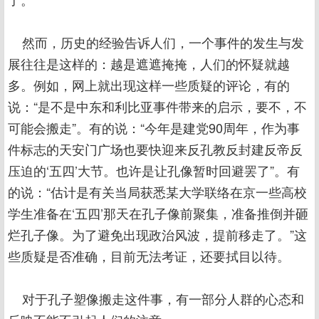
然而，历史的经验告诉人们，一个事件的发生与发
展往往是这样的：越是遮遮掩掩，人们的怀疑就越
多。例如，网上就出现这样一些质疑的评论，有的
说：“是不是中东和利比亚事件带来的启示，要不，不
可能会搬走”。有的说：“今年是建党90周年，作为事
件标志的天安门广场也要快迎来反孔教反封建反帝反
压迫的‘五四’大节。也许是让孔像暂时回避罢了”。有
的说：“估计是有关当局获悉某大学联络在京一些高校
学生准备在‘五四’那天在孔子像前聚集，准备推倒并砸
烂孔子像。为了避免出现政治风波，提前移走了。”这
些质疑是否准确，目前无法考证，还要拭目以待。
对于孔子塑像搬走这件事，有一部分人群的心态和