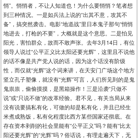
悄”。悄悄者，不让人知道也！为什么要悄悄？笔者想
到三种情况。一是如兵法上说的“出其不意，攻其不
备”，搞突然袭击。电影“地道战”里日本鬼子那句“悄悄
地进去，打枪的不要”，大概就是这个意思。二是怕见
阳光，害怕群众，故而不敢声张。去年3月14日，有位
领导人说过“公平正义比太阳还要光辉”，这里且不说他
的话不像是共产党人说的话，因为这个话没有阶级
性，而仅就“光辉”这个词来讲，在天安门广场这个地方
竖立孔子塑像，就没有“光辉”可言，人们所见到的是鬼
鬼祟祟，偷偷摸摸，是黑箱操作！三是沿袭“只做不
说”或“只说不做”的改革经验。君不见，有关当局从来
没有说要搞私有化，可做的却是私有化，并且已经生
米煮成熟饭，私有化程度比西方某些国家还彻底。在
存在资本剥削的社会里能有“公平正义”吗？能有“比太
阳还要光辉”的“光辉”吗？俗话说，有理走遍天下，无