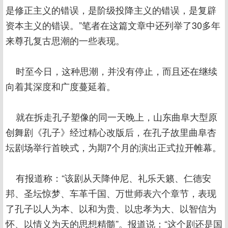
是修正主义的错误，是阶级投降主义的错误，是复辟
资本主义的错误。”笔者在这篇文章中还列举了30多年
来尊孔复古思潮的一些表现。
时至今日，这种思潮，并没有停止，而且还在继续
向着其深度和广度蔓延着。
就在拆走孔子塑像的同一天晚上，山东曲阜大型原
创舞剧《孔子》经过精心改版后，在孔子故里曲阜杏
坛剧场举行首映式，为期7个月的演出正式拉开帷幕。
有报道称：“该剧从天降仲尼、礼乐天籁、仁德安
邦、圣坛惊梦、车革千国、万世师表六个章节，表现
了孔子以人为本、以和为贵、以忠孝为大、以智信为
怀、以情义为天的思想精髓”。报道说：“这个剧还是国