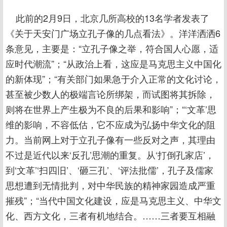
此前的2月9日，北京几所高校的13名学者发表了
《关于天安门广场立孔子像的几点看法》。洋洋洒洒6
条意见，主要是：“立孔子像之举，符合国人心愿，适
应时代潮流”；“从政治上看，这应是马克思主义中国化
的新体现”；“有关部门如果急于介入正常的文化讨论，
甚至被少数人的极端言论所绑架，而试图将其拆除，
则将在世界上产生极为不良的后果和影响”；“‘文革’思
维的影响，不容低估，它不应成为弘扬中华文化的阻
力。当前网上对于立孔子像有一些反对之声，其理由
不过是近代以来‘反孔’思潮的重复。从‘打倒孔家店’，
到‘文革’‘扫四旧’、‘砸三孔’、‘评法批儒’，孔子及儒家
思想遭到无情批判，对中华民族的精神家园造成严重
摧残”；“当代中国文化建设，应是马克思主义、中华文
化、西方文化，三者有机地结合。……三者要互相融