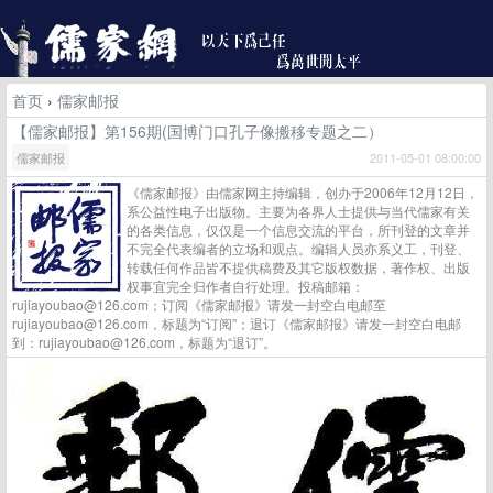
首页
›
儒家邮报
【儒家邮报】第156期(国博门口孔子像搬移专题之二）
儒家邮报
2011-05-01 08:00:00
《儒家邮报》由儒家网主持编辑，创办于2006年12月12日，
系公益性电子出版物。主要为各界人士提供与当代儒家有关
的各类信息，仅仅是一个信息交流的平台，所刊登的文章并
不完全代表编者的立场和观点。编辑人员亦系义工，刊登、
转载任何作品皆不提供稿费及其它版权数据，著作权、出版
权事宜完全归作者自行处理。投稿邮箱：
rujiayoubao@126.com；订阅《儒家邮报》请发一封空白电邮至
rujiayoubao@126.com，标题为“订阅”；退订《儒家邮报》请发一封空白电邮
到：rujiayoubao@126.com，标题为“退订”。