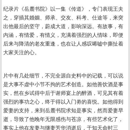
纪录片《岳麓书院》以一集《传道》，专门表现王夫
之，穿插其婚姻、师承、交友、科考、仕途等，来突
出他最后的坚守，蔚成大道，影响深远。有故事，有
内涵，有情爱，有情义，充满着强烈的人情味，即便
后来与降清的老友重逢，也在让人感叹唏嘘中撕扯着
大家关注的心。
片中有几处细节，不完全源自史料中的记载，可以说
是大事不虚中小节不拘的艺术创造。如他善饮酒是事
实，然在乡试得中后于谢师宴上的醉酒，可见其有着
强烈的事功之心，终于得以入门劵的喜悦。如他得到
爱妻的支持，来到岳麓书院求知是事实，然而爱妻早
逝，导致了他晚年无限感伤与苍凉，有些艺术化了，
事实上他在发妻与继妻芳华消逝后，于知天命时三