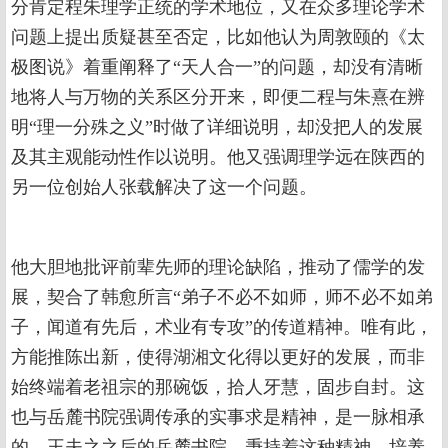
分肯定程朱理学正统的学术地位，又在众多理论学术
问题上提出质疑甚至否定，比如他认为周敦颐的《太
极图说》着重阐释了“天人合一”的问题，却没有清晰
地将人与万物的关系区分开来，即便二程与朱熹在辨
明“理一分殊之义”时做了详细说明，却没把人的发展
及其主观能动性作以说明。他又强调理学远在陕西的
另一位创始人张载解决了这一个问题。
他大胆地批评前辈先师的理论缺陷，推动了儒学的发
展，契合了韩愈所言“弟子不必不如师，师不必不如弟
子，闻道有先后，术业有专攻”的传道精神。唯有此，
方能推陈出新，使得湖湘文化得以更好的发展，而非
始终端着老祖宗的那碗饭，拾人牙慧，固步自封。这
也与岳麓书院强调传承的实事求是精神，是一脉相承
的。王夫之之后的岳麓书院，秉持着这种精神，培养