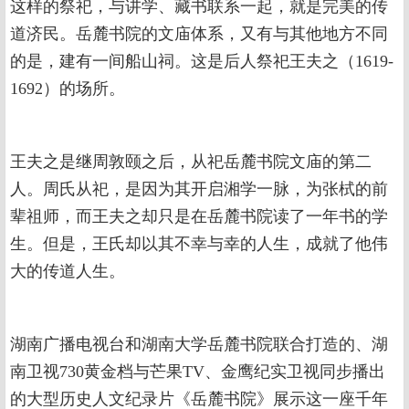
这样的祭祀，与讲学、藏书联系一起，就是完美的传
道济民。岳麓书院的文庙体系，又有与其他地方不同
的是，建有一间船山祠。这是后人祭祀王夫之（1619-
1692）的场所。
王夫之是继周敦颐之后，从祀岳麓书院文庙的第二
人。周氏从祀，是因为其开启湘学一脉，为张栻的前
辈祖师，而王夫之却只是在岳麓书院读了一年书的学
生。但是，王氏却以其不幸与幸的人生，成就了他伟
大的传道人生。
湖南广播电视台和湖南大学岳麓书院联合打造的、湖
南卫视730黄金档与芒果TV、金鹰纪实卫视同步播出
的大型历史人文纪录片《岳麓书院》展示这一座千年