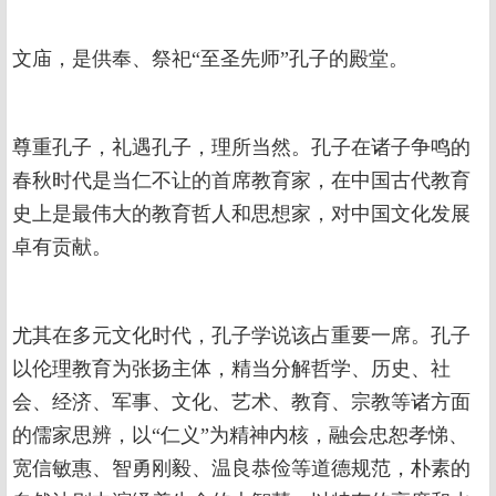
文庙，是供奉、祭祀“至圣先师”孔子的殿堂。
尊重孔子，礼遇孔子，理所当然。孔子在诸子争鸣的
春秋时代是当仁不让的首席教育家，在中国古代教育
史上是最伟大的教育哲人和思想家，对中国文化发展
卓有贡献。
尤其在多元文化时代，孔子学说该占重要一席。孔子
以伦理教育为张扬主体，精当分解哲学、历史、社
会、经济、军事、文化、艺术、教育、宗教等诸方面
的儒家思辨，以“仁义”为精神内核，融会忠恕孝悌、
宽信敏惠、智勇刚毅、温良恭俭等道德规范，朴素的