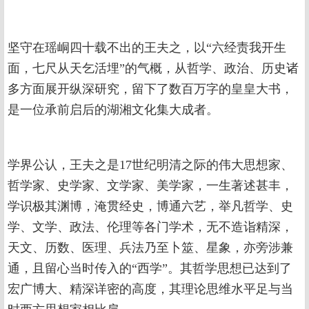
坚守在瑶峒四十载不出的王夫之，以“六经责我开生
面，七尺从天乞活埋”的气概，从哲学、政治、历史诸
多方面展开纵深研究，留下了数百万字的皇皇大书，
是一位承前启后的湖湘文化集大成者。
学界公认，王夫之是17世纪明清之际的伟大思想家、
哲学家、史学家、文学家、美学家，一生著述甚丰，
学识极其渊博，淹贯经史，博通六艺，举凡哲学、史
学、文学、政法、伦理等各门学术，无不造诣精深，
天文、历数、医理、兵法乃至卜筮、星象，亦旁涉兼
通，且留心当时传入的“西学”。其哲学思想已达到了
宏广博大、精深详密的高度，其理论思维水平足与当