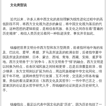
文化类型说
近代以来，许多人将中西文化的差别理解为线性进化过程中的高
低阶段不同，将西方文化视为进步的象征，将中国文化视为落后的代
表。这种思想的逻辑前提，是相信各民族、各文化之间存在着“普遍的
历史规律”，相信人类历史沿着同一种轨迹演变。事实并非如此。
钱穆把世界文明分作西方型和东方型两类，前者指环地中海的埃
及、巴比伦、爱琴、希腊、罗马及所波及的欧洲全部，后者指华夏中
国及所波及的朝鲜、日本、蒙古、西域、青海、西藏、安南、暹罗等
地。西方文明务于“力”的争斗，东方文明务于“情”的融合。西方文明是
以转换为特点，在各区域民族之间转相更替，总是后浪覆盖前浪，很
少继承；东方文明则以扩延为特点，周边民族都被中华文化同化，绵
延千年不绝。这两种类型平行发展，互不冲突，交流甚少而各有偏
重。类似的看法梁漱溟在《东西文化及其哲学》一书中早已言之，但
梁漱溟的论证是从哲学研究入手，而钱穆的论证则是从历史研究入
手。
钱穆指出，最足以代表中国文化的是“历史”。因为历史包括了一