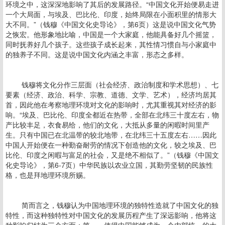
环境之中，这深深地影响了其后的发展路径。“中国文化开始便易走进
一个大局面，与埃及、巴比伦、印度，始终局限在小面积里的情形大
大不同。”（钱穆《中国文化史导论》，第6页）这是说中国文化气势
之恢宏。他形象地比喻，中国是一个大家庭，他能具备好几个摇篮，
同时抚养好几个孩子。这些孩子成长起来，其性情习惯自与小家庭中
的独养子不同。这是说中国文化内涵之丰富，形态之多样。
钱穆将文化分作三层面（社会经济、政治制度和学术思想）、七
要素（经济、政治、科学、宗教、道德、文学、艺术），经济均居其
首，因此他在考察地理环境对文化的影响时，尤其重视其对经济的影
响。“埃及、巴比伦、印度全都近在热带，全部在北纬三十度左右，物
产比较丰足，衣食易给，他们的文化，大抵从多量的闲暇时间里产
生。只有中国已在北温带的较北地带，在北纬三十五度左右……因此
中国人开始便在一种勤奋耐劳的情况下创造他的文化，较之埃及、巴
比伦、印度之闲暇与富足的社会，又是绝不相似了。”（钱穆《中国文
化史导论》，第6-7页）中华民族以农业立国，其勤劳坚韧的民族性
格，也是拜地理环境所赐。
简而言之，钱穆认为中国地理环境的独特性造就了中国文化的独
特性，而这种独特性对中国文化的发展历程产生了深远影响，他将这