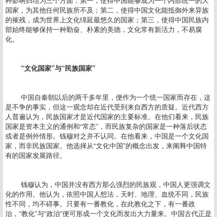
种影响归结为三个方面：第一，使得中国能够成为一个内部统一的大
国家，为其他任何民族所不及；第二，使得中国文化能抵御外来异族
的摧残，成为世界上文化绵延最悠久的国家；第三，使得中国民族内
部始终能够保持一种勤奋、朴素的美德，文化常有新活力，不易腐
化。
“文化国家”与“民族国家”
中国自秦朝以后的两千多年里，便作为一个统一国家而存在，这
是不争的事实，但这一观念却在近代受到来自西方的质疑。近代西方
人普遍认为，民族国家才是近代国家的主要标准。在他们看来，民族
国家是资本主义的通例和“常态”，而民族复杂的国家是一种落后状态
或者是例外情形。钱穆对之并不认同。在他看来，中国是一个文化国
家，而非民族国家。他选择从“文化中国”的概念出发，来阐释中国特
有的国家发展路径。
钱穆认为，中国并没有西方那么强烈的民族观，中国人更强调文
化的作用。他认为，依照中国人想法，天时、地理、血统不同，民族
性不同，均不碍事。只要有一番教化，在此教化之下，有一番政
治，“教化”与“政治”便可形成一个文化而发出大力量来。中国古代正是