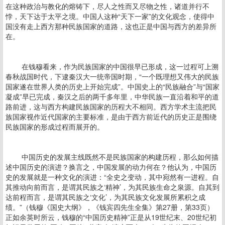
在这种政治与教化的熔铸下，尽人之性而又尽物之性，诸道并行不
悖，天下达于太平之境。中国人这种“天下一家”的文化观念，使得中
国没有走上西方那种民族国家的道路，这也正是中国与西方的差异所
在。
在钱穆看来，作为民族国家的中国很早已形成，这一过程可上溯
春秋战国时代，下逮秦汉大一统帝国时期，“一个既理想又伟大的民族
国家遂在世界人类的历史上开始完成”。中国史上的“民族融合”与“国家
凝成”早已完成，秦汉之后的两千多年里，中华民族一直沿着和平的道
路前进，这与西方构建民族国家的历程大不相同。西方学术主流把民
族国家视作近代国家的主要标准，是由于西方前近代的历史正是围绕
民族国家的形成过程而展开的。
中国历史的发展主线既然不是民族国家的构建历程，那么如何描
述中国历史的演进？换言之，中国发展的动力何在？他认为，中国历
史的发展就是一种文化的演进：“全史之变动，其中宛然有一进程。自
其推动向前而言，是谓其民族之‘精神’，为其民族生命之泉源。自其到
达前程而言，是谓其民族之‘文化’，为其民族文化发展所累积之成
绩。”（钱穆《国史大纲》，《钱宾四先生全集》第27册，第33页）
正如余英时所云，钱穆的“中国历史精神”正是从19世纪末、20世纪初