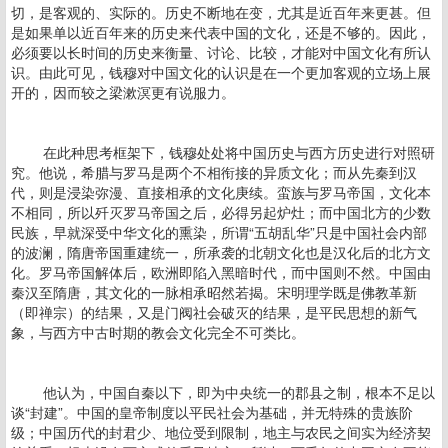
切，是客观的、实际的。历史不断地在变，尤其是近百年来更甚。但
是如果单以近百年来的历史来代表中国的文化，还是不够的。因此，
必须要以长时间的历史来衡量、讨论、比较，才能对中国文化有所认
识。由此可见，钱穆对中国文化的认识是在一个更加客观的立场上展
开的，因而较之梁漱溟更有说服力。
在此种思考框架下，钱穆处处将中国历史与西方历史进行对照研
究。他说，希腊与罗马是两个不相衔接的异质文化；而从先秦到汉
代，则是浸染弥漫、直接相承的文化庚续。蛮族与罗马帝国，文化本
不相同，所以歼灭罗马帝国之后，必得另起炉灶；而中国北方的少数
民族，早就深受中华文化的熏染，所谓“五胡乱华”只是中国社会内部
的波澜，隋唐帝国重建统一，所承袭的北朝文化也是汉化后的北方文
化。罗马帝国解体后，欧洲即陷入黑暗时代，而中国则不然。中国由
秦汉至隋唐，其文化的一脉相承昭然若揭。宋明理学既是佛教革新
（即禅宗）的结果，又是门阀社会破灭的结果，是平民思想的新气
象，与西方中古时期的教会文化完全不可类比。
他认为，中国自秦以下，即为中央统一的郡县之制，根本不足以
谈“封建”。中国的皇帝制度以平民社会为基础，并无特殊的贵族阶
级；中国历代的封君少、地位受到限制，地主与农民之间实为经济契