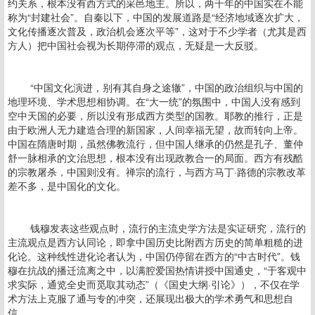
约关系，根本没有西方式的采邑地主。所以，两千年的中国实在不能
称为“封建社会”。自秦以下，中国的发展道路是“经济地域逐次扩大，
文化传播逐次普及，政治机会逐次平等”，这对于不少学者（尤其是西
方人）把中国社会视为长期停滞的观点，无疑是一大反驳。
“中国文化演进，别有其自身之途辙”，中国的政治组织与中国的
地理环境、学术思想相协调。在“大一统”的氛围中，中国人没有感到
空中天国的必要，所以没有形成西方类型的国教。耶教的推行，正是
由于欧洲人无力建造合理的新国家，人间幸福无望，故而转向上帝。
中国在隋唐时期，虽然佛教流行，但中国人继承的仍然是孔子、董仲
舒一脉相承的文治思想，根本没有出现政教合一的局面。西方有残酷
的宗教屠杀，中国则没有。禅宗的流行，与西方马丁·路德的宗教改革
差不多，是中国化的文化。
钱穆发表这些观点时，流行的主流史学方法是实证研究，流行的
主流观点是西方认同论，即拿中国历史比附西方历史的简单粗糙的进
化论。这种线性进化论者认为，中国仍停留在西方的“中古时代”。钱
穆在抗战的播迁流离之中，以满腔爱国热情讲授中国通史，“于客观中
求实际，通览全史而觅取其动态”（《国史大纲·引论》），不仅在学
术方法上克服了通与专的冲突，还展现出极大的学术勇气和思想自
信。