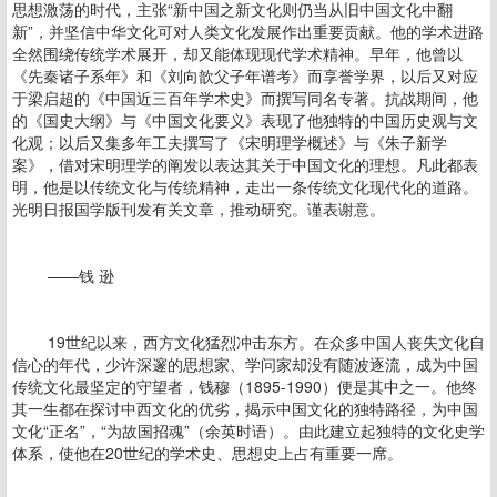
思想激荡的时代，主张“新中国之新文化则仍当从旧中国文化中翻
新”，并坚信中华文化可对人类文化发展作出重要贡献。他的学术进路
全然围绕传统学术展开，却又能体现现代学术精神。早年，他曾以
《先秦诸子系年》和《刘向歆父子年谱考》而享誉学界，以后又对应
于梁启超的《中国近三百年学术史》而撰写同名专著。抗战期间，他
的《国史大纲》与《中国文化要义》表现了他独特的中国历史观与文
化观；以后又集多年工夫撰写了《宋明理学概述》与《朱子新学
案》，借对宋明理学的阐发以表达其关于中国文化的理想。凡此都表
明，他是以传统文化与传统精神，走出一条传统文化现代化的道路。
光明日报国学版刊发有关文章，推动研究。谨表谢意。
——钱 逊
19世纪以来，西方文化猛烈冲击东方。在众多中国人丧失文化自
信心的年代，少许深邃的思想家、学问家却没有随波逐流，成为中国
传统文化最坚定的守望者，钱穆（1895-1990）便是其中之一。他终
其一生都在探讨中西文化的优劣，揭示中国文化的独特路径，为中国
文化“正名”，“为故国招魂”（余英时语）。由此建立起独特的文化史学
体系，使他在20世纪的学术史、思想史上占有重要一席。