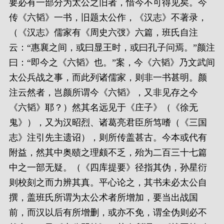
要必有一部分为太公之旧者，惜今不可得见矣。今
传《六韬》一书，旧题太公作，《汉志》不著录，
（《汉志》儒家有《周史六弢》六篇，班氏自注
云：“惠襄之间，或曰显王时，或曰孔子问焉。”颜注
曰：“即今之《六韬》也。”案，今《六韬》乃文武间
太公兵战之事，而此列诸儒家，则非一书甚明。颜
注云然者，岂颜所谓今《六韬》，又非见存之今
《六韬》耶？）然其名远见于《庄子》（《徐无
鬼》），又为汉昭烈、诸葛亮君臣所笃嗜（《三国
志》注引先主遗诏），则所传盖甚古。今本或代有
附益，然其中奥赜之理颇不乏，殆为二百三十七篇
中之一部无疑。（《四库提要》径指其伪，孙星衍
则校刻之而力辨其真。平心论之，其书未必太公自
撰，盖班氏所谓为太公术者所增加，要当出战国
前，而汉以后有所增删，或亦不免，谓全伪则必不