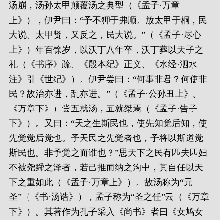
汤崩，汤孙太甲颠覆汤之典型（《孟子·万章
上》），伊尹曰：“予不狎于弗顺。放太甲于桐，民
大说。太甲贤，又反之，民大说。”（《孟子·尽心
上》）年百馀岁，以沃丁八年卒，沃丁葬以天子之
礼（《书序》疏、《殷本纪》正义、《水经·泗水
注》引《世纪》）。伊尹尝曰：“何事非君？何使非
民？故治亦进，乱亦进。”（《孟子·公孙丑上》、
《万章下》）尝五就汤，五就桀焉（《孟子·告子
下》）。又曰：“天之生斯民也，使先知觉后知，使
先觉觉后觉也。予天民之先觉者也，予将以斯道觉
斯民也。非予觉之而谁也？”思天下之民有匹夫匹妇
不被尧舜之泽者，若己推而纳之沟中，其自任以天
下之重如此（《孟子·万章上》）。故汤称为“元
圣”（《书·汤诰》），孟子称为“圣之任”云（《万章
下》）。其著作为孔子采入《尚书》者曰《女鸠女