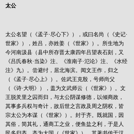
太公
太公名望（《孟子·尽心下》），或曰名尚（《史记·
世家》），姓吕，亦姓姜（《世家》）。所生地为
今河南汲县（县中所存晋太康四年吕望表石刻，又
《吕氏春秋·当染》注、《淮南子·氾论》注、《水经
注》九）。尝避纣，居北海滨。闻文王作，归之
（《孟子·尽心上》）。佐武王克殷，号师尚父
（《诗·大明》），盖为文武师云（《世家》）。文
王脱羑里之囚而归，与太公阴谋修德，以倾商政，
其事多兵权与奇计，故后世之言政及周之阴权，皆
宗太公为本谋（《世家》）。封于齐。既就国，因
其俗，简其礼，通商工之业，便鱼盐之利，于是人
民多归齐，齐为大国（《世家》）。其著书传于汉