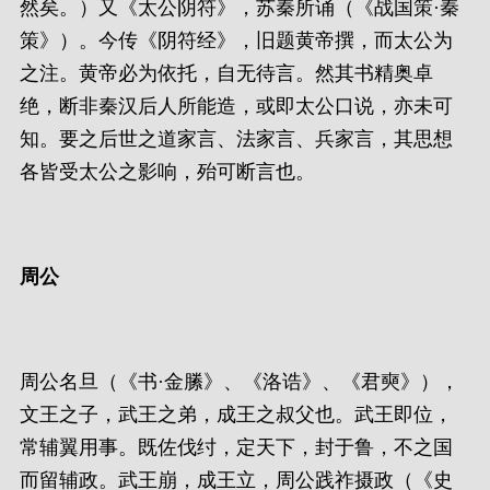
然矣。）又《太公阴符》，苏秦所诵（《战国策·秦
策》）。今传《阴符经》，旧题黄帝撰，而太公为
之注。黄帝必为依托，自无待言。然其书精奥卓
绝，断非秦汉后人所能造，或即太公口说，亦未可
知。要之后世之道家言、法家言、兵家言，其思想
各皆受太公之影响，殆可断言也。
周公
周公名旦（《书·金縢》、《洛诰》、《君奭》），
文王之子，武王之弟，成王之叔父也。武王即位，
常辅翼用事。既佐伐纣，定天下，封于鲁，不之国
而留辅政。武王崩，成王立，周公践祚摄政（《史