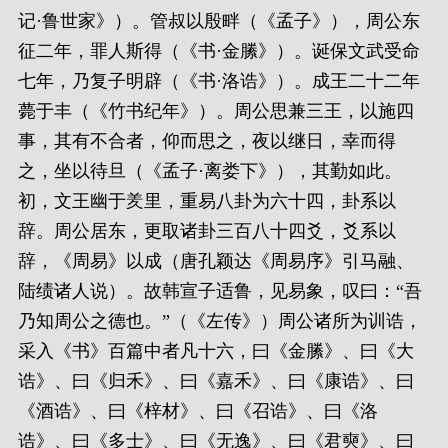
记·鲁世家》）。管叔以殷畔（《孟子》），周公东
征二年，罪人斯得（《书·金縢》）。诞保文武受命
七年，乃复子明辟（《书·洛诰》）。成王二十二年
薨于丰（《竹书纪年》）。周公思兼三王，以施四
事，其有不合者，仰而思之，夜以继日，幸而得
之，坐以待旦（《孟子·离娄下》），其勤如此。
初，文王幽于羑里，重易八卦为六十四，卦系以
辞。周公居东，更取诸卦三百八十四爻，爻系以
辞，《周易》以成（唐孔颖达《周易序》引马融、
陆绩诸人说）。故韩宣子适鲁，见易象，叹曰：“吾
乃知周公之德也。”（《左传》）周公诸所为训诰，
采入《书》百篇中者凡十六，曰《金縢》、曰《大
诰》、曰《归禾》、曰《嘉禾》、曰《康诰》、曰
《酒诰》、曰《梓材》、曰《召诰》、曰《洛
诰》、曰《多士》、曰《无逸》、曰《君奭》、曰