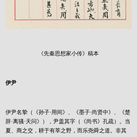
《先秦思想家小传》稿本
伊尹
伊尹名挚（《孙子·用间》、《墨子·尚贤中》、《楚
辞·离骚·天问》），尹盖其字（《尚书》孔疏）。当
夏、商之交，耕于有莘之野，而乐尧舜之道。非其