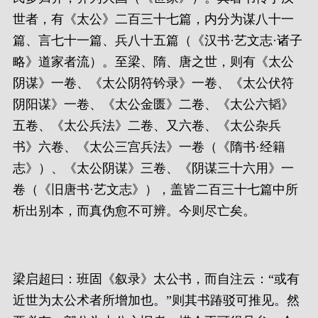
世者，有《太公》二百三十七篇，内分为谋八十一
篇、言七十一篇、兵八十五篇（《汉书·艺文志·诸子
略》道家者流）。至梁、隋、唐之世，则有《太公
阴谋》一卷、《太公阴符钤录》一卷、《太公伏符
阴阳谋》一卷、《太公金匮》二卷、《太公六韬》
五卷、《太公兵法》二卷、又六卷、《太公杂兵
书》六卷、《太公三宫兵法》一卷（《隋书·经籍
志》）、《太公阴谋》三卷、《阴谋三十六用》一
卷（《旧唐书·艺文志》），盖皆二百三十七篇中所
析出别本，而真伪愈不可辨。今则尽亡矣。
梁启超曰：班固《叙录》太公书，而自注云：“或有
近世为太公术者所增加也。”则其书踳驳可推见。然