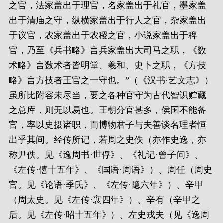
之官，法家盖出于理官，名家盖出于礼官，墨家盖
出于清庙之守，纵横家盖出于行人之官，杂家盖出
于议官，农家盖出于农稷之官，小说家盖出于稗
官，乃至《兵书略》言兵家盖出大司马之职，《数
术略》言数术者皆明堂、羲和、史卜之职，《方技
略》言方技者王官之一守也。”（《汉书·艺文志》）
虽所比附容未尽当，要之各种官守为古代智识贮藏
之总库，则无以易也。王朝分官甚多，侯国不能备
官，率以史摄诸职，而博物君子与夫善谈名理者恒
出乎其间。经传所记，若周之史佚（亦作史逸，亦
称尹佚。见《逸周书·世俘》、《礼记·曾子问》、
《左传·僖十五年》、《国语·周语》）、周任（周史
官。见《论语·季氏》、《左传·隐六年》）、辛甲
（周太史。见《左传·襄四年》）、辛有（辛甲之
后。见《左传·昭十五年》）、左史戎夫（见《逸周