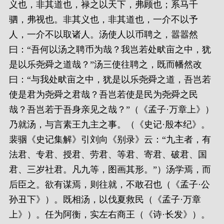
义也，非其道也，禄之以天下，弗顾也；系马千
驷，弗视也。非其义也，非其道也，一介不以予
人，一介不以取诸人。汤使人以币聘之，嚣嚣然
曰：“吾何以汤之聘币为哉？我岂若处畎亩之中，犹
是以乐尧舜之道哉？”汤三使往聘之，既而幡然改
曰：“与我处畎亩之中，犹是以乐尧舜之道，吾岂若
使是君为尧舜之君哉？吾岂若使是民为尧舜之民
哉？吾岂若于吾身亲见之哉？”（《孟子·万章上》）
乃就汤，与言素王九主之事。（《史记·殷本纪》。
裴骃《史记集解》引刘向《别录》云：“九主者，有
法君、专君、授君、劳君、等君、寄君、破君、国
君、三岁社君。凡九等，图画其形。”）汤学焉，而
后臣之。欲有谋焉，则往就，不敢召也（《孟子·公
孙丑下》）。既相汤，以伐夏救民（《孟子·万章
上》）。任为阿衡，实左右商王（《诗·长发》）。