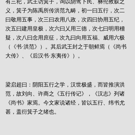
有三祀，武王访箕子，询以阴骘下民、彝伦攸叙之
义，箕子为陈禹所传洪范九畴，初一曰五行，次二
曰敬用五事，次三曰农用八政，次四曰协用五纪，
次五曰建用皇极，次六曰乂用三德，次七曰明用稽
疑，次八曰念用庶征，次九曰向用五福、威用六极
（《书·洪范》）。其后武王封之于朝鲜焉（《尚书
大传》、《后汉书·东夷传》）。
梁启超曰：阴阳五行之学，汉世极盛，而皆推演洪
范，故刘向、许商之《五行传记》，《汉志》列诸
《尚书》家焉。今文家说诸经，皆以五行、纬书尤
甚，盖衍箕子之绪也。