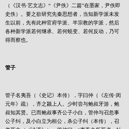
（《汉书·艺文志》“《尹佚》二篇”在墨家，尹佚即
史佚）。要之欲研究先秦思想者，当知新学派未发
生以前，先有此种官府学派、半宗教的学派，然后
各种新学派若何继承、若何蜕变、若何反动，乃可
得而察也。
管子
管子名夷吾（《史记》本传），字曰仲（《左传·闵
元年》疏），齐之颍上人。少时尝与鲍叔牙游，鲍
叔知其贤。已而鲍叔事齐公子小白，管仲与召忽事
公子纠，及小白立为桓公，杀公子纠（本传），召