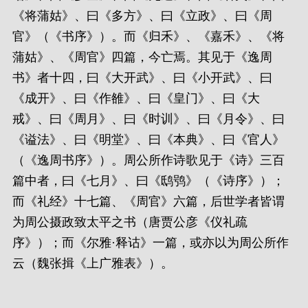
《将蒲姑》、曰《多方》、曰《立政》、曰《周
官》（《书序》）。而《归禾》、《嘉禾》、《将
蒲姑》、《周官》四篇，今亡焉。其见于《逸周
书》者十四，曰《大开武》、曰《小开武》、曰
《成开》、曰《作雒》、曰《皇门》、曰《大
戒》、曰《周月》、曰《时训》、曰《月令》、曰
《谥法》、曰《明堂》、曰《本典》、曰《官人》
（《逸周书序》）。周公所作诗歌见于《诗》三百
篇中者，曰《七月》、曰《鸱鸮》（《诗序》）；
而《礼经》十七篇、《周官》六篇，后世学者皆谓
为周公摄政致太平之书（唐贾公彦《仪礼疏
序》）；而《尔雅·释诂》一篇，或亦以为周公所作
云（魏张揖《上广雅表》）。