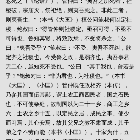
忽死之（《论语》）。管仲曰：“夷吾之所死者，社
稷破，宗庙灭，祭祀绝，则夷吾死之。非此三者，
则夷吾生。”（本书《大匡》）桓公问鲍叔何以定社
稷，鲍叔曰：“得管仲则社稷定。亟召可得，不亟不
可得也。鲁知其贤，将致政焉，不受将杀之。”公
曰：“夷吾受乎？”鲍叔曰：“不受。夷吾不死纠，欲
定齐之社稷也。今受鲁之政，是弱齐也。夷吾事君
无二心，虽知死不受也。”公曰：“其于我也，曾若是
乎？”鲍叔对曰：“非为君也，为社稷也。”（本书
《大匡》、《小匡》）管仲既任政相齐（本传），
乃参其国而伍其鄙，谓士农工商四民者，国之石民
也，不可使杂处，故制国以为二十一乡，商工之乡
六，士农之乡十五，以定民之居，成民之事。使少
而习焉，其心安焉，故其父兄之教不肃而成，其子
弟之学不劳而能（本书《小匡》）。十家为什，五