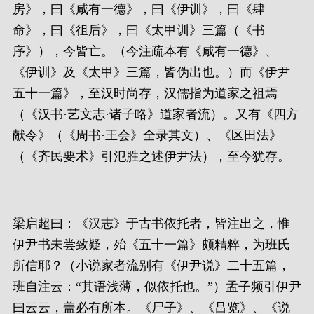
房》，曰《咸有一德》，曰《伊训》，曰《肆
命》，曰《徂后》，曰《太甲训》三篇（《书
序》），今皆亡。（今注疏本有《咸有一德》、
《伊训》及《太甲》三篇，皆伪出也。）而《伊尹
五十一篇》，至汉时尚存，汉儒指为道家之祖焉
（《汉书·艺文志·诸子略》道家者流）。又有《四方
献令》（《周书·王会》全录其文）、《区田法》
（《齐民要术》引氾胜之述伊尹法），至今犹存。
梁启超曰：《汉志》于古书依托者，皆注出之，惟
伊尹书未尝致疑，殆《五十一篇》颇精粹，为班氏
所信耶？（小说家者流别有《伊尹说》二十五篇，
班自注云：“其语浅薄，似依托也。”）孟子频引伊尹
曰云云，盖必有所本。《尸子》、《吕览》、《说