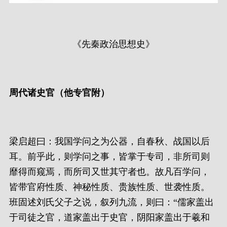
《先秦政治思想史》
周代诸史官（他专官附）
梁启超曰：我国学问之为公器，自春秋、战国以后
耳。前乎此，则学问之事，皆掌于专司，非所司则
靡得而窥焉，而所司又世其守者也。故凡百学问，
皆带官府性质、神秘性质、贵族性质、世袭性质。
班固述刘氏父子之说，叙列九流，则曰：“儒家盖出
于司徒之官，道家盖出于史官，阴阳家盖出于羲和