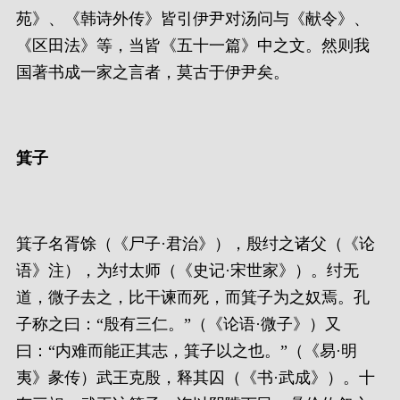
苑》、《韩诗外传》皆引伊尹对汤问与《献令》、
《区田法》等，当皆《五十一篇》中之文。然则我
国著书成一家之言者，莫古于伊尹矣。
箕子
箕子名胥馀（《尸子·君治》），殷纣之诸父（《论
语》注），为纣太师（《史记·宋世家》）。纣无
道，微子去之，比干谏而死，而箕子为之奴焉。孔
子称之曰：“殷有三仁。”（《论语·微子》）又
曰：“内难而能正其志，箕子以之也。”（《易·明
夷》彖传）武王克殷，释其囚（《书·武成》）。十