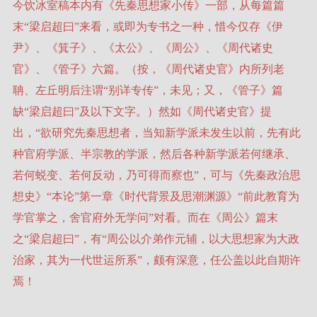
今饮冰室稿本内有《先秦思想家小传》一部，从每篇篇
末“梁启超曰”来看，或即为专书之一种，惜今仅存《伊
尹》、《箕子》、《太公》、《周公》、《周代诸史
官》、《管子》六篇。（按，《周代诸史官》内所列老
聃、左丘明后注谓“别详专传”，未见；又，《管子》篇
缺“梁启超曰”及以下文字。）然如《周代诸史官》提
出，“欲研究先秦思想者，当知新学派未发生以前，先有此
种官府学派、半宗教的学派，然后各种新学派若何继承、
若何蜕变、若何反动，乃可得而察也”，可与《先秦政治思
想史》“本论”第一章《时代背景及思潮渊源》“前此教育为
学官掌之，舍官府外无学问”对看。而在《周公》篇末
之“梁启超曰”，有“周公以介弟作元辅，以大思想家为大政
治家，其为一代世运所系”，颇有深意，任公盖以此自期许
焉！