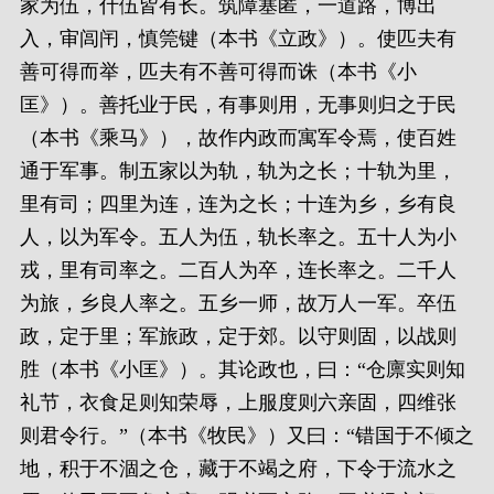
家为伍，什伍皆有长。筑障塞匿，一道路，博出
入，审闾闬，慎筦键（本书《立政》）。使匹夫有
善可得而举，匹夫有不善可得而诛（本书《小
匡》）。善托业于民，有事则用，无事则归之于民
（本书《乘马》），故作内政而寓军令焉，使百姓
通于军事。制五家以为轨，轨为之长；十轨为里，
里有司；四里为连，连为之长；十连为乡，乡有良
人，以为军令。五人为伍，轨长率之。五十人为小
戎，里有司率之。二百人为卒，连长率之。二千人
为旅，乡良人率之。五乡一师，故万人一军。卒伍
政，定于里；军旅政，定于郊。以守则固，以战则
胜（本书《小匡》）。其论政也，曰：“仓廪实则知
礼节，衣食足则知荣辱，上服度则六亲固，四维张
则君令行。”（本书《牧民》）又曰：“错国于不倾之
地，积于不涸之仓，藏于不竭之府，下令于流水之