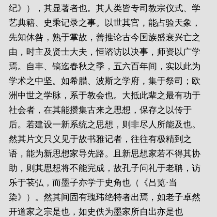
纪》），其显著者也。其人类皆专司教宗仪式、学
艺典籍、史乘记录之事。以世其官，能占验天象，
先知休咎，熟于掌故，善推论古今国族盛衰兴亡之
由，时主及贤士大夫，恒谘访以决事，师资以广学
焉。自丰、镐迄春秋之季，五六百年间，实以此为
学术之中坚。如希腊、波斯之学府，集于祭司；欧
洲中世之学脉，系于教会也。大抵此辈之最有功于
社会者，在其能攒集古来之思想，保存之以传于
后。若建设一新系统之思想，则非尽人所能及也。
然其片文只义见于故书雅记者，往往有极精到之
语，能为新思想家导先路。且新思想家若不得其协
助，则其思想将不能完成，故孔子问礼于老聃，访
乐于苌弘，而墨子亦学于史角也（《吕览·当
染》）。然其间固有瑰玮绝特者出焉，如老子卓然
开道家之宗是也，如史佚为墨家所自出亦是也