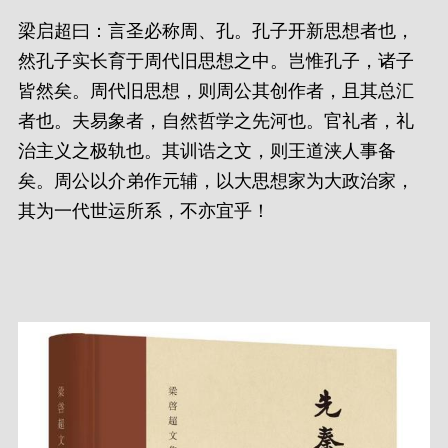
梁启超曰：言圣必称周、孔。孔子开新思想者也，
然孔子实长育于周代旧思想之中。岂惟孔子，诸子
皆然矣。周代旧思想，则周公其创作者，且其总汇
者也。夫易象者，自然哲学之先河也。官礼者，礼
治主义之极轨也。其训诰之文，则王道浃人事备
矣。周公以介弟作元辅，以大思想家为大政治家，
其为一代世运所系，不亦宜乎！