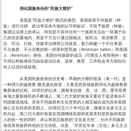
强化国族身份的“民族大熔炉”
美国是“民族大熔炉”模式的典型。美国政府不对族群（种
族）进行法律、政治等实体方面的认可和标识，不给予族群（种族）
集团以法律上的承认，特别是不容许任何一个族群生活在一块属于自
己的历史疆域内，而是千方百计通过国籍法、移民法、英语教育、立
法、司法、行政、传媒等法律和公共政策，着力构建一个不分来源、
不分族群、不分宗教的统一的美利坚民族（American nation）和美国
人（American）身份。美国任何族群的成员（印第安人有所例外）都
不得以种族身份为由在政治任命、选举、教育、工作机会等方面给任
何人以优待或歧视。
从美国民族政策的历史看，早期的大熔炉政策（第一代）是
一种强力的盎格鲁-撒克逊化政策，主要是把其他族群同化为盎格鲁新
教群体的过程。20世纪初以来，随着来自德、意、法、西、墨等世界
各地大量新移民的不断涌入，第二代大熔炉政策主要在于促进来自不
同国家或地域、具有不同族群和文化背景的人相互融合成为具有美国
核心文化特质的美国人。20世纪五六十年代以来，随着文化多元主义
的兴起，第三代大熔炉政策在强调继续巩固和发展美利坚民族和美国
人的统一性的同时，承认和容忍族群的“文化多元性”，允许不同族群
保持具有族群特色的文化传统。但是，“尽管近年来（文化）多元主义