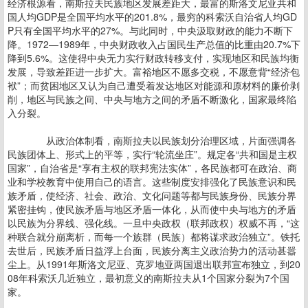
经济根源看，南斯拉夫民族地区发展差距大，最富的斯洛文尼亚共和
国人均GDP是全国平均水平的201.8%，最穷的科索沃自治省人均GD
P只有全国平均水平的27%。与此同时，中央汲取财政的能力不断下
降。1972—1989年，中央财政收入占国民生产总值的比重由20.7%下
降到5.6%。这使得中央无力实行财政转移支付，实现地区和民族均衡
发展，导致差距进一步扩大。富裕地区不愿多交税，不愿意背“经济包
袱”；而贫困地区又认为自己遭受着发达地区对能源和原材料的廉价剥
削，地区与民族之间、中央与地方之间的矛盾不断激化，国家最终陷
入分裂。
从政治体制看，南斯拉夫以民族划分治理区域，片面强调各
民族团体上、形式上的平等，实行“轮流坐庄”。规定各“共和国是主权
国家”，自治省是“享有主权的联邦宪法实体”，各民族都可在政治、商
业和学校教育中使用自己的语言。这些制度安排强化了民族意识和民
族矛盾，使经济、社会、政治、文化问题等都与民族身份、民族分界
紧密挂钩，使民族矛盾与地区矛盾一体化，从而使中央与地方的矛盾
以民族为分界线、强化线。一旦中央政权（联邦政权）权威不再，“这
种联合就分崩离析，而每一个族群（民族）都将谋求政治独立”。铁托
去世后，民族矛盾日益浮上台面，民族分离主义政治势力的活动甚嚣
尘上。从1991年斯洛文尼亚、克罗地亚两国退出联邦宣布独立，到20
08年科索沃几近独立，最初意义的南斯拉夫从1个国家分裂为7个国
家。