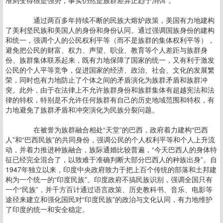
准则变得很是强势，事实仍然是族群差异正趋于消弭”。
通过两百多年持续不断的民族大熔炉政策，美国有力地建构
了美利坚民族和美国人的身份和身份认同。通过强调国族身份的建构
和统一，强调个人的公民权利平等（而不是族群的集体权利平等），
避免把公民的财富、权力、声望、职业、教育等个人差距与族群身
份、族群集体联系起来，既有力地保障了国家的统一，又有利于激发
公民的个人平等竞争，促进国家的经济、政治、社会、文化的发展繁
荣，同时也有力地防止了个体之间的矛盾演化为族群矛盾和族群冲
突。此外，由于在法律上不允许族群身份和族群集体有超越宪法和法
律的特权，特别是不允许任何族群有自己的历史地域范围和特权，有
力地避免了族群矛盾和冲突演化为民族分裂问题。
在被誉为族群融合相处“天堂”的巴西，政府着力建构“巴西
人”和“巴西民族”的共同身份，强调公民的个人权利平等和个人上升流
动，并着力推进种族融合，族际通婚比较普遍，“今天巴西人的身体特
征已经完全混合了，以致难于准确判断大部分巴西人的种族出身”。自
1947年独立以来，印度中央政府致力于把上百个传统的部落和土邦建
构为一个统一的“印度民族”。印度政府不搞民族识别，强调全国只有
一个“民族”，并千方百计通过语言政策、历史教科书、音乐、电影等
途径来建立和强化国民对“印度民族”的政治与文化认同，有力地维护
了印度的统一和安全稳定。