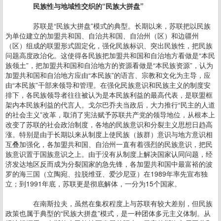
民族性与地域性交织的“民族大拼盘”
苏联是“民族大拼盘”模式的典型。长期以来，苏联把以民族
为单位建立的加盟共和国、自治共和国、自治州（区）和边疆州
（区）组成的联盟形式固定化，强化民族标识、突出民族性，把民族
问题高度政治化。这使得各民族把加盟共和国和自治地方看做是“本民
族领土”，把加盟共和国和自治地方的资源看做是“本民族资源”，认为
加盟共和国和自治地方应由“本民族”的语言、宗教和文化为主导，应
由“本民族”干部来领导和管理。在强化民族意识和民族主义的制度安
排下，各民族领导者往往被认为是本民族利益的最高代表，是联盟框
架内本民族利益的代言人。戈尔巴乔夫当政后，大力推行“民主的人道
的社会主义”改革，取消了宪法赋予苏联共产党的领导地位，从根本上
改变了苏联的社会政治制度，各地的民族意识和分裂主义思想日趋高
涨。特别是由于长期以来从制度上使民族（族群）意识与地方意识相
互叠加强化，各加盟共和国、自治州一直有着强烈的民族意识，把民
族意识置于国族意识之上。由于没有从制度上解决国家认同问题，经
济发达地区反而成为分裂国家的急先锋，各加盟共和国中最富裕的波
罗的海三国（立陶宛、拉脱维亚、爱沙尼亚）在1989年率先宣布独
立；到1991年底，苏联更是彻底解体，一分为15个国家。
在南斯拉夫，虽然在集权程度上与苏联有较大差别，但民族
政策也属于典型的“民族大拼盘”模式，是一种团体多元主义体制。从