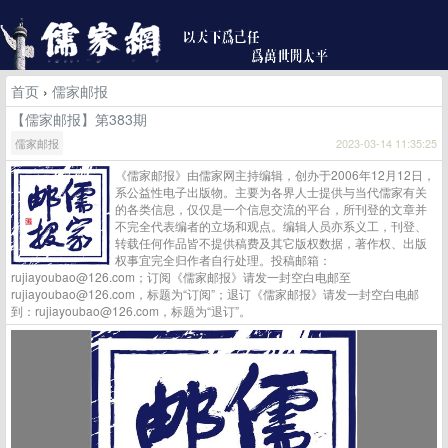
首页
›
儒家邮报
【儒家邮报】第383期
儒家邮报
2023-03-14 11:35:25
《儒家邮报》由儒家网主持编辑，创办于2006年12月12日，
系公益性电子出版物。主要为各界人士提供与当代儒家有关
的各类信息，仅仅是一个信息交流的平台，所刊登的文章并
不完全代表编者的立场和观点。编辑人员亦系义工，刊登、
转载任何作品皆不提供稿费及其它版权数据，著作权、出版
权事宜完全归作者自行处理。投稿邮箱：
rujiayoubao@126.com；订阅《儒家邮报》请发一封空白电邮至
rujiayoubao@126.com，标题为“订阅”；退订《儒家邮报》请发一封空白电邮
到：rujiayoubao@126.com，标题为“退订”。