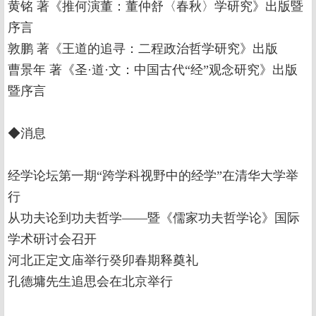
黄铭 著《推何演董：董仲舒〈春秋〉学研究》出版暨
序言
敦鹏 著《王道的追寻：二程政治哲学研究》出版
曹景年 著《圣·道·文：中国古代“经”观念研究》出版
暨序言
◆消息
经学论坛第一期“跨学科视野中的经学”在清华大学举
行
从功夫论到功夫哲学——暨《儒家功夫哲学论》国际
学术研讨会召开
河北正定文庙举行癸卯春期释奠礼
孔德墉先生追思会在北京举行