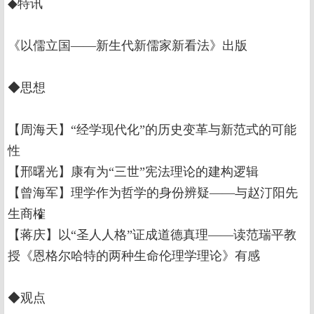
◆特讯
《以儒立国——新生代新儒家新看法》出版
◆思想
【周海天】“经学现代化”的历史变革与新范式的可能
性
【邢曙光】康有为“三世”宪法理论的建构逻辑
【曾海军】理学作为哲学的身份辨疑——与赵汀阳先
生商榷
【蒋庆】以“圣人人格”证成道德真理——读范瑞平教
授《恩格尔哈特的两种生命伦理学理论》有感
◆观点