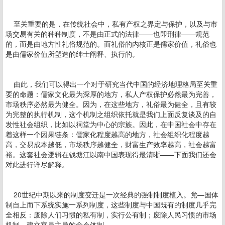
至关重要的是，在传统社会中，私有产权之界定与保护，以及与市
场交易有关的种种制度，不是由正式的法律——也即刑律——规范
的，而是由地方性礼俗规范的。而礼俗的内核正是儒家价值，礼俗也
是由儒家价值所塑造的绅士阐释、执行的。
由此，我们可以得出一个对于研究当代中国的经济地理格局至关重
要的命题：儒家文化最为深厚的地方，私人产权保护必然最为完善，
市场秩序必然最为健全。因为，在这些地方，礼俗最为健全，且有较
为完整的执行机制，这个机制之组织依托就是我们上面反复谈及的自
发性社会组织，比如以祠堂为中心的宗族。因此，在中国社会中存在
着这样一个因果链条：儒家化程度越高的地方，社会组织化程度越
高，交易成本越低，市场秩序越健全，财富生产效率越高，社会越富
裕。这套社会逻辑在钱塘江以南中国表现得最清晰——下面我们还会
对此进行详尽解释。
20世纪中期以来的制度变迁是一次经典的强制制度植入。党—国体
制自上而下系统实施一系列制度，这些制度与中国既有的制度几乎完
全相反：废除人们习惯的私有制，实行公有制；废除人民习惯的市场
机制，建立官员主导的命令体制。