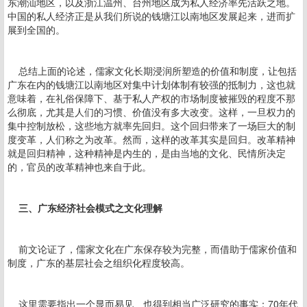
东潮汕地区，以及浙江温州、台州地区成为私人经济率先活跃之地。
中国的私人经济正是从我们所说的钱塘江以南地区发展起来，进而扩
展到全国的。
总结上面的论述，儒家文化长期浸润所塑造的价值和制度，让包括
广东在内的钱塘江以南地区对集中计划体制有较强的抵制力，这也就
意味着，在礼俗保障下、基于私人产权的市场制度被摧毁的程度不那
么彻底，尤其是人们的习惯、价值没有多大改变。这样，一旦权力的
集中控制放松，这些地方就率先回归。这个回归带来了一场巨大的制
度变革，人们称之为改革。然而，这样的改革其实是回归。改革精神
就是回归精神，这种精神是内生的，是由当地的文化、民情所决定
的，官员的改革精神也来自于此。
三、广东经济社会模式之文化理解
前文论证了，儒家文化在广东保存较为完整，而借助于儒家价值和
制度，广东的基层社会之组织化程度较高。
这里需要指出一个显而易见、也得到相当广泛研究的事实：70年代