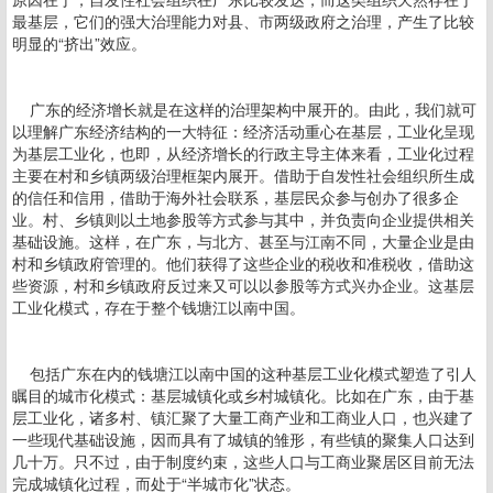
最基层，它们的强大治理能力对县、市两级政府之治理，产生了比较
明显的“挤出”效应。
广东的经济增长就是在这样的治理架构中展开的。由此，我们就可
以理解广东经济结构的一大特征：经济活动重心在基层，工业化呈现
为基层工业化，也即，从经济增长的行政主导主体来看，工业化过程
主要在村和乡镇两级治理框架内展开。借助于自发性社会组织所生成
的信任和信用，借助于海外社会联系，基层民众参与创办了很多企
业。村、乡镇则以土地参股等方式参与其中，并负责向企业提供相关
基础设施。这样，在广东，与北方、甚至与江南不同，大量企业是由
村和乡镇政府管理的。他们获得了这些企业的税收和准税收，借助这
些资源，村和乡镇政府反过来又可以以参股等方式兴办企业。这基层
工业化模式，存在于整个钱塘江以南中国。
包括广东在内的钱塘江以南中国的这种基层工业化模式塑造了引人
瞩目的城市化模式：基层城镇化或乡村城镇化。比如在广东，由于基
层工业化，诸多村、镇汇聚了大量工商产业和工商业人口，也兴建了
一些现代基础设施，因而具有了城镇的雏形，有些镇的聚集人口达到
几十万。只不过，由于制度约束，这些人口与工商业聚居区目前无法
完成城镇化过程，而处于“半城市化”状态。