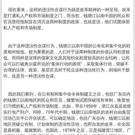
现在看来，这样的违法性合谋行为就是改革精神的一种呈现。改革
是打通私人产权和市场制度之门，而当初，钱塘江以南中国的民众和
官员曾经抵制旨在消灭这两种制度的政策，也就是说，他们试图保留
私人产权和市场制度。
由于这种违法性合谋行为，钱塘江以南中国的公有化和集中化的程
度相对较低。较为重要的是，人们对于这两种制度的价值认同程度较
低。而同样是深厚的儒家文化及其组织化程度较高的社会结构，让民
众可以打破奥尔森所说的“集体行动的困境”，采取集体行动，突破不
合理的法律、政策。基层官员对于民众这种违法性行为，则倾向于默
许。这是另一种违法性合谋。
因此我们看到，在公有制和集中命令体制建立之后，包括广东在内
的钱塘江以南地区的民众和官员，频繁地试图突破现有体制，恢复他
们习惯的私人产权和市场制度。比如，早在1956年，浙江永嘉县就曾
实行包产到户。同样，70年代中期，钱塘江以南地区的农村自由集贸
活动已呈半公开化状态。可以确定地说，包括广东在内，钱塘江以南
地区突破公有制、计划体制的违法性活动，也即自发的改革，在全国
是最积极、最频繁的。也因此，1978年之后，正是福建晋江地区、广