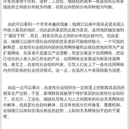
开发房屋用于出租。这样，工业化、城镇化的成本—收益在民众和各
级政府之间的分布较为均衡，在民众内部的分布同样较为均衡。
由此可以看到一个非常有趣的现象：钱塘江以南中国未必是全国人
均收入最高的地区，但此处的基层民众最为富庶。这些地区确实做到
了“藏富于民”，而且，财富在民众之间的分布也比较均匀。也就是
说，钱塘江以南中国社会内部的贫富差距可能相对较小。一个可能的
解释是，自发性社会组织内部的信用网络被民众很自然地转用为产业
扩展网络。先富者不是建立产业垄断，而是沿着这个信用网络，把自
己信任的人卷入自己所在的产业，信用网络业发展成为财富传递网
络。换言之，自发性社会组织约束、引导人们走上了一条在信用网络
内共同富裕的社会经济模式。这一点，在温州人中表现得最为清楚。
由这一点可以看出，自发性社会组织在一定程度上控制着其成员的
财富生产过程，于是，新增财富就被用于维护基层的自发性社会组织
了。在北方，工业化、城镇化导致人与人之间固有的社会关系网络趋
向解体，也就是社会趋向解体，且没有创造出任何修复、重建机制。
在钱塘江以南却呈现出相反的趋势，人际间关系网络似乎趋向于紧
密。