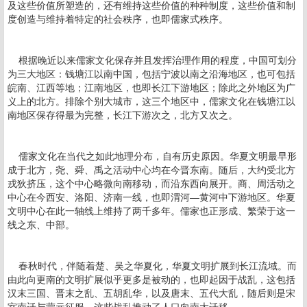
及这些价值所塑造的，还有维持这些价值的种种制度，这些价值和制
度创造与维持着特定的社会秩序，也即儒家式秩序。
根据晚近以来儒家文化保存并且发挥治理作用的程度，中国可划分
为三大地区：钱塘江以南中国，包括宁波以南之沿海地区，也可包括
皖南、江西等地；江南地区，也即长江下游地区；除此之外地区为广
义上的北方。排除个别大城市，这三个地区中，儒家文化在钱塘江以
南地区保存得最为完整，长江下游次之，北方又次之。
儒家文化在当代之如此地理分布，自有历史原因。华夏文明最早形
成于北方，尧、舜、禹之活动中心均在今晋东南。随后，大约受北方
戎狄挤压，这个中心略微向南移动，而沿东西向展开。商、周活动之
中心在今西安、洛阳、济南一线，也即渭河—黄河中下游地区。华夏
文明中心在此一轴线上维持了两千多年。儒家也正形成、繁荣于这一
线之东、中部。
春秋时代，伴随着楚、吴之华夏化，华夏文明扩展到长江流域。而
由此向更南的文明扩展似乎更多是被动的，也即起因于战乱，这包括
汉末三国、晋末之乱、五胡乱华，以及唐末、五代大乱，随后则是宋
室南迁与蒙元征服。这些战乱推动了人口向南大迁移。