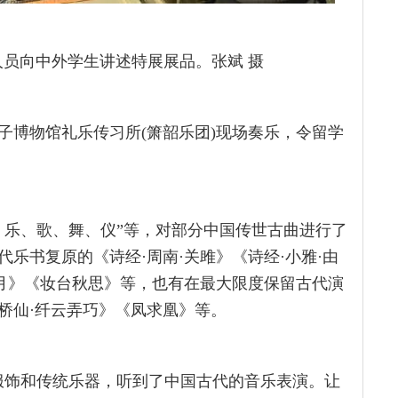
人员向中外学生讲述特展展品。张斌 摄
子博物馆礼乐传习所(箫韶乐团)现场奏乐，令留学
、乐、歌、舞、仪”等，对部分中国传世古曲进行了
乐书复原的《诗经·周南·关雎》《诗经·小雅·由
山月》《妆台秋思》等，也有在最大限度保留古代演
桥仙·纤云弄巧》《凤求凰》等。
服饰和传统乐器，听到了中国古代的音乐表演。让