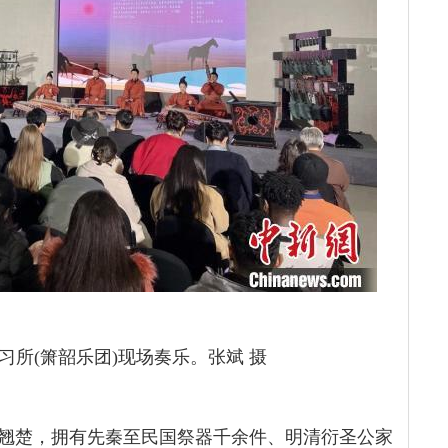
习所(箫韶乐团)现场奏乐。张斌 摄
翘楚，拥有先秦至民国祭器千余件、明清衍圣公家