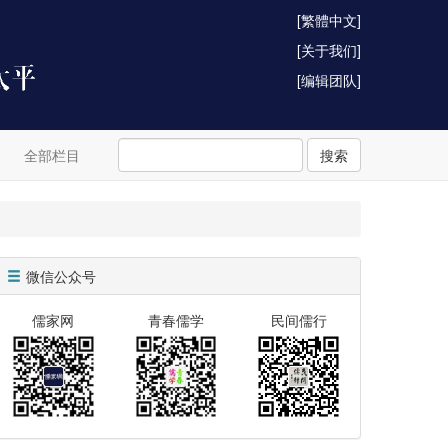
[繁體中文]
[关于我们]
[编辑团队]
全部栏目
搜索
微信公众号
儒家网
青春儒学
民间儒行