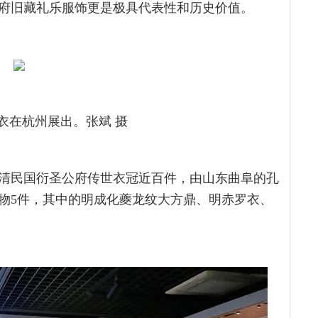
府旧藏礼乐服饰更是极具代表性和历史价值。
衣在杭州展出。张斌 摄
清民国衍圣公府传世衣冠近百件，由山东曲阜的孔
文物5件，其中的明成化夔龙纹大方鼎、明赤罗衣、