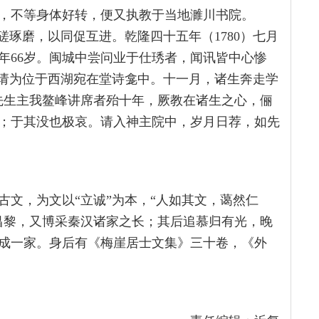
，不等身体好转，便又执教于当地濉川书院。
磋琢磨，以同促互进。乾隆四十五年（1780）七月
年66岁。闽城中尝问业于仕琇者，闻讯皆中心惨
者请为位于西湖宛在堂诗龛中。十一月，诸生奔走学
先生主我鳌峰讲席者殆十年，厥教在诸生之心，俪
；于其没也极哀。请入神主院中，岁月日荐，如先
古文，为文以“立诚”为本，“人如其文，蔼然仁
昌黎，又博采秦汉诸家之长；其后追慕归有光，晚
成一家。身后有《梅崖居士文集》三十卷，《外