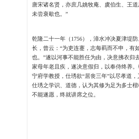
唐宋诸名贤，亦庶几姚牧庵、虞伯生、王道
未尝衰歇也。”
乾隆二十一年（1756），漳水冲决夏津堤
长，曾云：“为吏连蹇，志每羁而不申，有
也。”遂以河事不能胜任为由，决意拂衣归
家母年老且疾，遂决意假归，以奉侍终养。乾
宁府学教授，仕琇欲“居丧三年”以尽孝道
仕琇之学识、道德，认为其修为足为多士楷
不能遂愿，终就讲席之位。