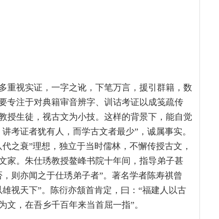
多重视实证，一字之讹，下笔万言，援引群籍，数
要专注于对典籍审音辨字、训诂考证以成笺疏传
教授生徒，视古文为小技。这样的背景下，能自觉
，讲考证者犹有人，而学古文者最少”，诚属事实。
八代之衰”理想，独立于当时儒林，不懈传授古文，
文家。朱仕琇教授鳌峰书院十年间，指导弟子甚
否，则亦闻之于仕琇弟子者”。著名学者陈寿祺曾
以雄视天下”。陈衍亦颔首肯定，曰：“福建人以古
为文，在吾乡千百年来当首屈一指”。