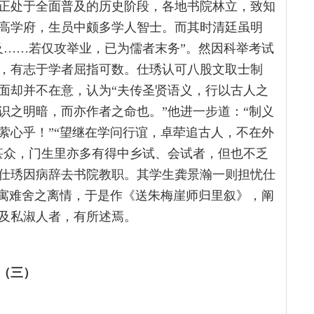
正处于全面普及的历史阶段，各地书院林立，致知
高学府，生员中颇多学人智士。而其时清廷虽明
及……若仅攻举业，已为儒者末务”。然因科举考试
，有志于学者屈指可数。仕琇认可八股文取士制
面却并不在意，认为“夫传圣贤语义，行以古人之
识之明暗，而亦作者之命也。”他进一步道：“制义
萦心乎！”“望继在学问行谊，卓荦追古人，不在外
甚众，门生里亦多有得中乡试、会试者，但也不乏
朱仕琇因病辞去书院教职。其学生龚景瀚一则担忧仕
则寓难舍之离情，于是作《送朱梅崖师归里叙》，阐
及私淑人者，有所述焉。
（三）