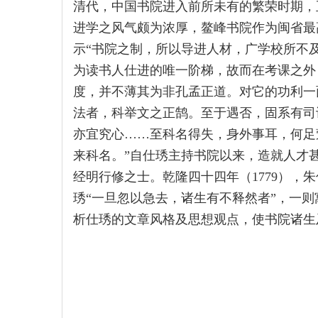
清代，中国书院进入前所未有的繁荣时期，
进学之风气颇为浓厚，鳌峰书院作为闽省最
示“书院之制，所以导进人材，广学校所不
为读书人仕进的唯一阶梯，故而在考课之外
度，并不薄其为非孔孟正道。对它的功利一
法者，科举文之正鹄。至于遇否，固系有司
亦宜究心……至科名得失，身外事耳，何足
来科名。”自仕琇主持书院以来，造就人才
经明行修之士。乾隆四十四年（1779），
琇“一旦忽以急去，诸生有不释然者”，一
析仕琇的文章风格及思想观点，使书院诸生