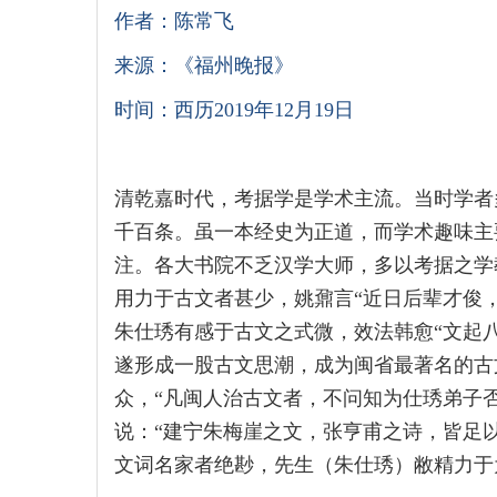
作者：陈常飞
来源：《福州晚报》
时间：西历2019年12月19日
清乾嘉时代，考据学是学术主流。当时学者
千百条。虽一本经史为正道，而学术趣味主
注。各大书院不乏汉学大师，多以考据之学
用力于古文者甚少，姚鼐言“近日后辈才俊
朱仕琇有感于古文之式微，效法韩愈“文起
遂形成一股古文思潮，成为闽省最著名的古
众，“凡闽人治古文者，不问知为仕琇弟子
说：“建宁朱梅崖之文，张亨甫之诗，皆足
文词名家者绝尠，先生（朱仕琇）敝精力于