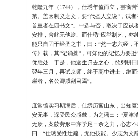
乾隆九年（1744），仕琇年值而立，芸窗
第。盖因制义之文，要“代圣人立说”，试
首重者在四书文”。中选与否，取决于应试
安排，舍此无他途。而仕琇“应举制艺，亦
能只自固于经圣之书，曰：“然一志六经，不
传》载，其“记诵拙”，可知他的记忆力要
优胜处。于是，他遂生归去之心，欲躬耕田
翌年三月，再试京师，终于高中进士，继而
崖者，名公卿咸刮目焉”。
庶常馆实习期满后，仕绣历官山东，出知夏
安无事，深受民众感戴，为之谣曰：“夏津
无废，案牍劳形中亦学足三余之力，心志不
曰：“仕琇受性迂疏，无他技能。少志为文