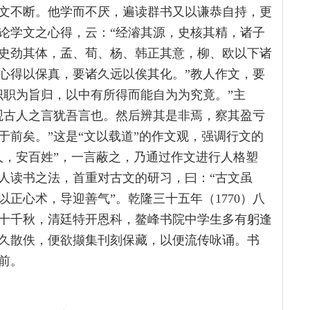
文不断。他学而不厌，遍读群书又以谦恭自持，更
论学文之心得，云：“经濬其源，史核其精，诸子
史劲其体，孟、荀、杨、韩正其意，柳、欧以下诸
心得以保真，要诸久远以俟其化。”教人作文，要
识职为旨归，以中有所得而能自为为究竟。”主
观古人之言犹吾言也。然后辨其是非焉，察其盈亏
于前矣。”这是“文以载道”的作文观，强调行文的
人，安百姓”，一言蔽之，乃通过作文进行人格塑
人读书之法，首重对古文的研习，曰：“古文虽
正心术，导迎善气”。乾隆三十五年（1770）八
十千秋，清廷特开恩科，鳌峰书院中学生多有躬逢
久散佚，便欲撷集刊刻保藏，以便流传咏诵。书
前。