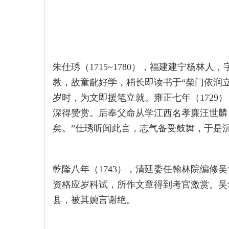
朱仕琇（1715~1780），福建建宁杨林
教，故童龀好学，稍长即读书于“柴门依涧
岁时，为文即援笔立就。雍正七年（1729
深得赞赏。后奉父命从学江西名孝廉汪世麟
矣。”仕琇听闻此言，志气备受鼓舞，于是
乾隆八年（1743），清廷委任翰林院编修
资格应岁科试，所作文章得到考官激赏。吴
县，被其婉言谢绝。