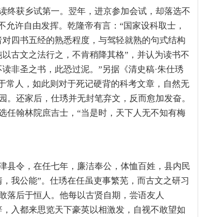
苦读终获乡试第一。翌年，进京参加会试，却落选不
者不允许自由发挥。乾隆帝有言：“国家设科取士，
者对四书五经的熟悉程度，与驾轻就熟的句式结构
纯以古文之法行之，不肯稍降其格”，并认为读书不
读非圣之书，此恐过泥。”另据《清史稿·朱仕琇
逊于常人，如此则对于死记硬背的科考文章，自然无
园。还家后，仕琇并无封笔弃文，反而愈加发奋。
选任翰林院庶吉士，“当是时，天下人无不知有梅
津县令，在任七年，廉洁奉公，体恤百姓，县内民
清，我公能”。仕琇在任虽吏事繁芜，而古文之研习
敢落后于恒人。他每以古贤自期，尝语友人
辞，入都来思览天下豪英以相激发，自视不敢望如