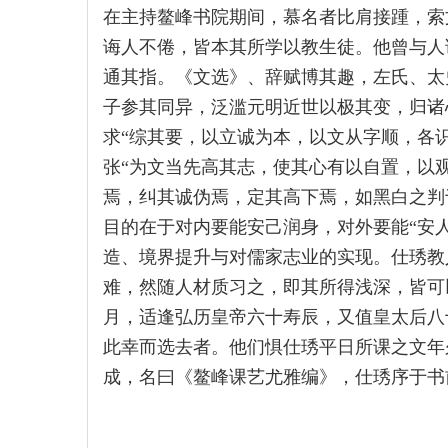
在主持鳌峰书院期间，慕名者比肩接踵，索
诲人不倦，皆本其所学以教生徒。他曾与人
通其指。《文选》、辞赋博其趣，左氏、太
子参其同异，泛滥元明近世以极其变，归诸
求“综其要，以立诚为本，以文从字顺，各
张“为文当先高其志，使其心有以自置，以
焉，纠其诚伪焉，定其高下焉，如黑白之判
目的在于对内要能安己润身，对外要能“安
造、境界提升与对儒家志业的实现。仕琇教
难，然随人材质习之，即其所得浅深，皆可以
月，适逢弘历皇帝六十寿辰，又值皇太后八
此幸而选去者。他们惧仕琇平日所课之文年
成，名曰《鳌峰课艺尤雅编》，仕琇序于书