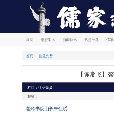
首页
思想学术
新闻快讯
热点专题
儒家
首页
往圣先贤
【陈常飞】鳌
栏目：往圣先贤
标签：
鳌峰书院山长朱仕琇