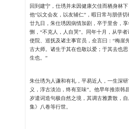
回到建宁，仕琇并未因健康欠佳而栖身林下
他“以文会友，以友辅仁”，暇日常与朋侪切
廿九日，朱仕琇因病情加剧，卒于里舍，享
恻，“不克人，人自哭”。同年十月，从学
使院、巡抚及诸主事官员，佥言曰：“梅崖
古大师。诸生于其在也敬以爱；于其去也思
生也。”
朱仕琇为人谦和有礼，平易近人，一生深研
义，淳古淡泊，终有至味”。他早年推崇韩
岁遣词造句极自然之境，其调古雅萧散，自
集》八卷等行世。