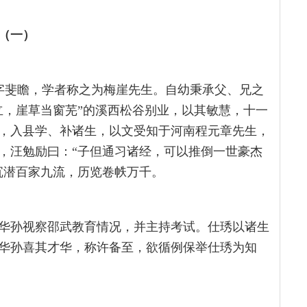
（一）
人，字斐瞻，学者称之为梅崖先生。自幼秉承父、兄之
立，崖草当窗芜”的溪西松谷别业，以其敏慧，十一
），入县学、补诸生，以文受知于河南程元章先生，
，汪勉励曰：“子但通习诸经，可以推倒一世豪杰
沉潜百家九流，历览卷帙万千。
吴华孙视察邵武教育情况，并主持考试。仕琇以诸生
华孙喜其才华，称许备至，欲循例保举仕琇为知