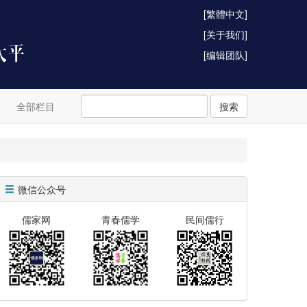
[繁體中文]
[关于我们]
[编辑团队]
全部栏目
搜索
微信公众号
儒家网
青春儒学
民间儒行