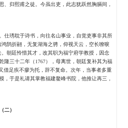
思、归熙甫之徒。今虽出吏，此志犹跃然胸膈间，
防。仕琇耽于诗书，向往名山事业，自觉吏事非其所
如鸿鹄折翮，无复湖海之骋，仰视天云，空长嘹唳
去。朝廷怜惜其才，改其职为福宁府学教授，因念
隆三十二年（1767），母离世，朝廷复补其为福
，又借足疾不瘳为托，辞不复命。次年，当事者多重
模，于是礼请其掌教福建鳌峰书院，他推让再三，
（二）