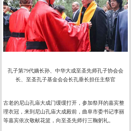
孔子第79代嫡长孙、中华大成至圣先师孔子协会会
长、至圣孔子基金会会长孔垂长担任主祭官
古老的尼山孔庙大成门缓缓打开，参加祭拜的嘉宾整
理衣冠，来到尼山孔庙大成殿前，曲阜市委书记李丽
等嘉宾依次敬献花篮，向至圣先师行三鞠躬礼。