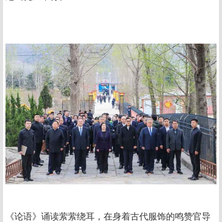
《论语》诵读萦萦绕耳，在身着古代服饰的鸣赞官导