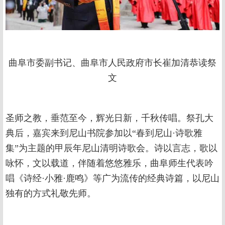
曲阜市委副书记、曲阜市人民政府市长崔加清恭读祭
文
圣师之教，垂范至今，辉光日新，千秋传唱。祭孔大
典后，嘉宾来到尼山书院参加以“春到尼山·诗歌雅
集”为主题的甲辰年尼山清明诗歌会。诗以言志，歌以
咏怀，文以载道，伴随着悠悠雅乐，曲阜师生代表吟
唱《诗经·小雅·鹿鸣》等广为流传的经典诗篇，以尼山
独有的方式礼敬先师。