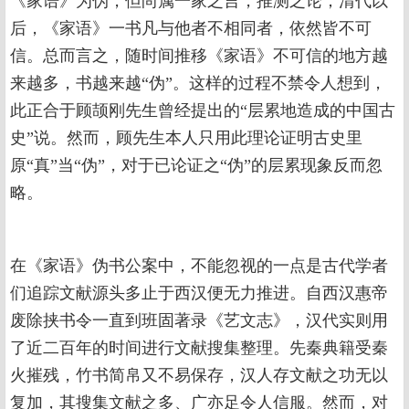
《家语》为伪，但尚属一家之言，推测之论；清代以
后，《家语》一书凡与他者不相同者，依然皆不可
信。总而言之，随时间推移《家语》不可信的地方越
来越多，书越来越“伪”。这样的过程不禁令人想到，
此正合于顾颉刚先生曾经提出的“层累地造成的中国古
史”说。然而，顾先生本人只用此理论证明古史里
原“真”当“伪”，对于已论证之“伪”的层累现象反而忽
略。
在《家语》伪书公案中，不能忽视的一点是古代学者
们追踪文献源头多止于西汉便无力推进。自西汉惠帝
废除挟书令一直到班固著录《艺文志》，汉代实则用
了近二百年的时间进行文献搜集整理。先秦典籍受秦
火摧残，竹书简帛又不易保存，汉人存文献之功无以
复加，其搜集文献之多、广亦足令人信服。然而，对