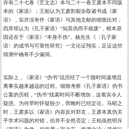
存有二十七卷《艺文志》本与二十一卷王肃本不同版
本的《家语》；王柏认为王肃割裂杂取诸书成《家
语》，实并没有作《家语》与其他文献的细致比对；
四库馆认为《孔子家语》“知其伪而不能废”，根本原
因还在于《家语》“本身不伪”。杨先生《〈孔子家
语〉的成书与可靠性研究》一文论证翔实，足证这些
猜测中确有不少漏洞。
实际上，《家语》“伪书”说历经了一个随时间递增且
离事实越来越远的过程。细致考察《孔子家语》伪书
公案的历程，“伪书”线索时间不断增加，这着实令人
疑惑。为何早时怀疑较少，而晚时已经定论。马昭之
时，王肃多以《家语》内容反对郑玄，王肃本真伪关
乎学术问题的对错，但并不全然否定；王柏虽然明斥