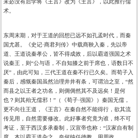
未必没有后学将《王言》改为《主言》，以此推行儒
术。
东周末期，对于王道的回想已远不如孔孟时代，而秦
国尤甚。《史记·商君列传》中载商鞅入秦，先以帝
道、王道说秦孝公，皆不得成效，后以霸道强国之术
说秦王，则“公与语，不自知膝之前于席也，语数日不
厌”，由此可知，三代王道在秦不行已久矣。而荀子入
秦后，感慨秦国虽然治理井井有条，可谓治之至，“然
而县之以王者之功名，则倜倜然其不及远矣！是何
也？则其殆无儒邪！”（《荀子·强国》）秦国无儒，
更不向往王道，《王言》在秦自然不能得行，欲其流
传见用，自然需要修改。此好事者究竟为谁，终不可
考证，至于西汉多承秦制，汉宣帝也称：“汉家自有制
度，本以霸王道杂之，奈何纯任德教，用周政