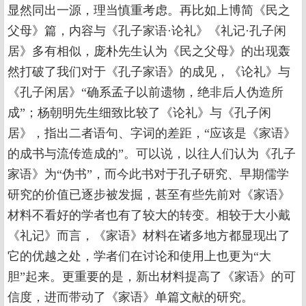
显然同出一源，理当慎重考虑。再比如上博简《民之
父母》篇，内容与《孔子家语·论礼》《礼记·孔子闲
居》多有相似，庞朴先生认为《民之父母》的出现轰
然打破了我们对于《孔子家语》的成见，《论礼》与
《孔子闲居》“确系孟子以前遗物，绝非后人伪造所
成”；杨朝明先生细致比较了《论礼》与《孔子闲
居》，指出二者语句、字词的差距，“应该是《家语》
的成书与流传造成的”。可以说，以往人们认为《孔子
家语》为“伪书”，而今此书对于孔子研究、早期儒学
研究的价值已逐步被发掘，甚至有些先前对《家语》
材料不看好的学者也有了较大的转变。相较于大小戴
《礼记》而言，《家语》材料在诸多地方都显现出了
它的优越之处，学者们在讨论和使用上也更为“大
胆”起来。更重要的是，新出材料提高了《家语》的可
信度，进而带动了《家语》单篇文献的研究。