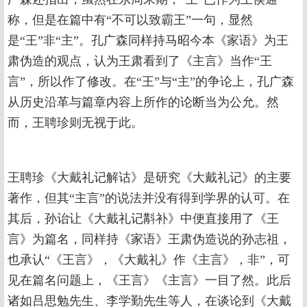
称，但是在篇中有“不可以致霸王”一句，显然
是“王”非“主”。孔广森同样持马昭今本《家语》为王
肃伪造的观点，认为王肃看到了《主言》当作“王
言”，所以作了修改。在“王”与“主”的争论上，孔广森
从历史沿革与篇章内容上所作的论断当为公允。然
而，王聘珍则无视于此。
王聘珍《大戴礼记解诂》是研究《大戴礼记》的主要
著作，但其“主言”的说法并没有得到学界的认可。在
其后，孙诒让《大戴礼记斠补》中便直接用了《王
言》为篇名，同样持《家语》王肃伪造说的孙志祖，
也承认“《王言》，《大戴礼》作《主言》，非”，可
见在篇名问题上，《王言》《主言》一目了然。此后
诸如吕思勉先生、李学勤先生等人，在谈论到《大戴