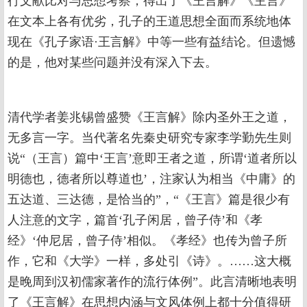
行文献比对与思想考察，得出了《王言解》《主言》
在文本上各有优劣，孔子的王道思想全面而系统地体
现在《孔子家语·王言解》中等一些有益结论。但遗憾
的是，他对某些问题并没有深入下去。
清代学者姜兆锡曾盛赞《王言解》除内圣外王之道，
无多言一字。当代著名先秦史研究专家李学勤先生则
说“（王言）篇中‘王言’意即王者之道，所谓‘道者所以
明德也，德者所以尊道也’，注家认为相当《中庸》的
五达道、三达德，是恰当的”，“《王言》篇是很少有
人注意的文字，篇首‘孔子闲居，曾子侍’和《孝
经》‘仲尼居，曾子侍’相似。《孝经》也传为曾子所
作，它和《大学》一样，多处引《诗》。……这大概
是晚周到汉初儒家著作的流行体例”。此言清晰地表明
了《王言解》在思想内涵与文风体例上都十分值得研