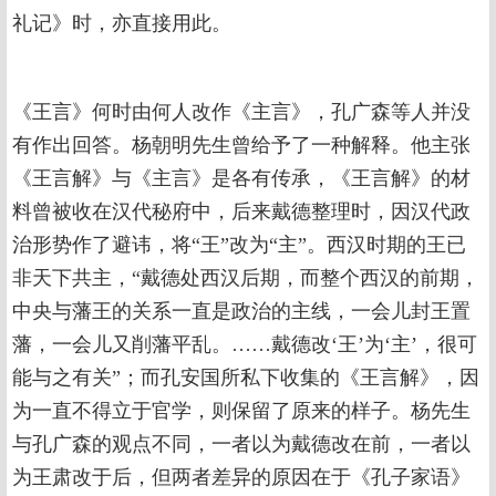
礼记》时，亦直接用此。
《王言》何时由何人改作《主言》，孔广森等人并没
有作出回答。杨朝明先生曾给予了一种解释。他主张
《王言解》与《主言》是各有传承，《王言解》的材
料曾被收在汉代秘府中，后来戴德整理时，因汉代政
治形势作了避讳，将“王”改为“主”。西汉时期的王已
非天下共主，“戴德处西汉后期，而整个西汉的前期，
中央与藩王的关系一直是政治的主线，一会儿封王置
藩，一会儿又削藩平乱。……戴德改‘王’为‘主’，很可
能与之有关”；而孔安国所私下收集的《王言解》，因
为一直不得立于官学，则保留了原来的样子。杨先生
与孔广森的观点不同，一者以为戴德改在前，一者以
为王肃改于后，但两者差异的原因在于《孔子家语》