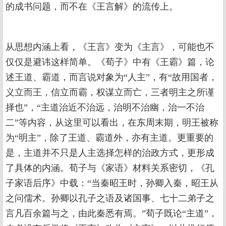
的成书问题，而不在《王言解》的流传上。
从思想内涵上看，《王言》变为《主言》，可能也不
仅仅是避讳这样简单。《荀子》中有《王霸》篇，论
述王道、霸道，而言说对象为“人主”，有“故用国者，
义立而王，信立而霸，权谋立而亡，三者明主之所谨
择也”，“主道治近不治远，治明不治幽，治一不治
二”等内容，从这里可以看出，在东周末期，明王被称
为“明主”，除了王道、霸道外，亦有主道。更重要的
是，主道并不只是人主选择怎样的治政方式，更形成
了具体的内涵。荀子与《家语》材料关系密切，《孔
子家语后序》中载：“当秦昭王时，孙卿入秦，昭王从
之问儒术。孙卿以孔子之语及诸国事、七十二弟子之
言凡百余篇与之，由此秦悉有焉。”荀子既论“主道”，