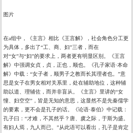
图片
在a组中，《主言》相比《王言解》，社会角色分工更
为具体，多出了“工、商、妇”三者，而在
对“女”与“妇”的要求上，两者更有明显区别。《王言
解》中强调女贞，贞，正也，顺也。《孔子家语·本命
解》中载：“女子者，顺男子之教而长其理者也。”意
思是女子在男女相对关系里，处在辅助地位，这种辅
助以道、理辅佐，而并非盲从。《主言》里讲的“女
憧、妇空空”，皆是无知的意思，这显然不是先秦儒学
的要素，更不会是孔子的话。《论语·泰伯》中记载：
孔子曰：“才难，不其然乎？唐、虞之际，于斯为盛。
有妇人焉，九人而已。”从此语可以看出，孔子是肯定