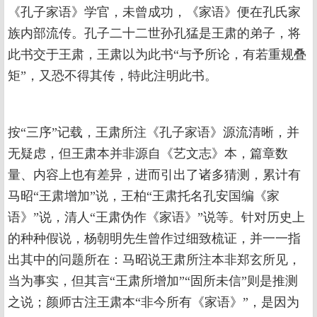
《孔子家语》学官，未曾成功，《家语》便在孔氏家
族内部流传。孔子二十二世孙孔猛是王肃的弟子，将
此书交于王肃，王肃以为此书“与予所论，有若重规叠
矩”，又恐不得其传，特此注明此书。
按“三序”记载，王肃所注《孔子家语》源流清晰，并
无疑虑，但王肃本并非源自《艺文志》本，篇章数
量、内容上也有差异，进而引出了诸多猜测，累计有
马昭“王肃增加”说，王柏“王肃托名孔安国编《家
语》”说，清人“王肃伪作《家语》”说等。针对历史上
的种种假说，杨朝明先生曾作过细致梳证，并一一指
出其中的问题所在：马昭说王肃所注本非郑玄所见，
当为事实，但其言“王肃所增加”“固所未信”则是推测
之说；颜师古注王肃本“非今所有《家语》”，是因为