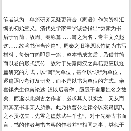
笔者认为，单篇研究无疑更符合《家语》作为资料汇
编的初始意义。清代史学家章学诚曾指出“缣素为书，
后于竹简，故周、秦称篇……篇之为名，专主文义起
讫……故著书但当论篇”，周秦之旧籍原以竹简为书写
材料，每份竹简即是一篇，整本书成文后，乃借竹简
而以卷的形式流传，故对于先秦两汉之典籍更应以逐
篇研究的方式，以“篇”为单位，甚至以“段”为单位，
逐篇逐段考订及研究，而不是以书为单位的方式。余
嘉锡先生也曾论述“汉以后著作，亟亟于自显姓名之故
矣。而遂以此例古之作者，必求其人以实之，又从而
辩其某书非某人所撰。此乃执曹公之律令以案肃慎氏
之不贡楛矢，先零之盗苏武牛羊也”。对于先秦古书而
言，书的作者与书内容的作者并非相同之事，类似于