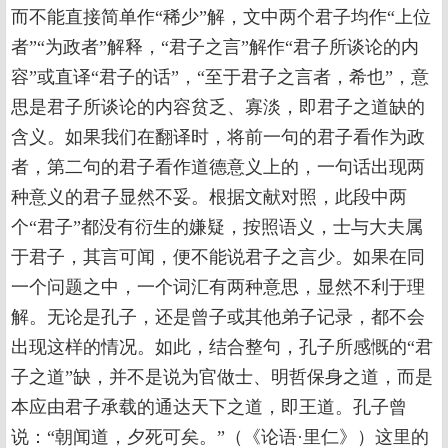
而不能直接简单作“稀少”解，文中两个君子均作“上位
者”“为政者”解释，“君子之言”解作“君子所谈论的内
容”或直译“君子的话”，“至于君子之言者，希也”，意
思是君子所谈论的内容贫乏、寡淡，即君子之道缺的
含义。如果我们在翻译时，将前一句的君子看作为政
者，第二句的君子看作道德意义上的，一句话出现两
种意义的君子显然不妥。根据文献对照，此段中两
个“君子”都没有衍生的嫌疑，按照语义，士与大夫属
于君子，其言可闻，便不能说君子之言少。如果在同
一个问题之中，一个词汇有两种意思，显然不利于理
解。无论是孔子，还是曾子或其他弟子记录，都不会
出现这样的情况。如此，结合整句，孔子所感慨的“君
子之道”缺，并不是说为官做士、明哲保身之道，而是
本应由君子承载的通达天下之道，即王道。孔子曾
说：“朝闻道，夕死可矣。”（《论语·里仁》）这里的