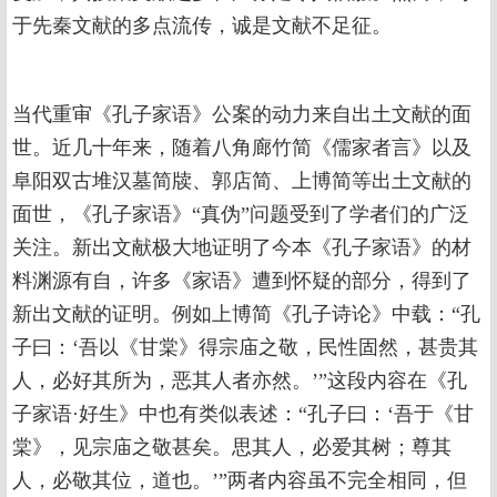
于先秦文献的多点流传，诚是文献不足征。
当代重审《孔子家语》公案的动力来自出土文献的面
世。近几十年来，随着八角廊竹简《儒家者言》以及
阜阳双古堆汉墓简牍、郭店简、上博简等出土文献的
面世，《孔子家语》“真伪”问题受到了学者们的广泛
关注。新出文献极大地证明了今本《孔子家语》的材
料渊源有自，许多《家语》遭到怀疑的部分，得到了
新出文献的证明。例如上博简《孔子诗论》中载：“孔
子曰：‘吾以《甘棠》得宗庙之敬，民性固然，甚贵其
人，必好其所为，恶其人者亦然。’”这段内容在《孔
子家语·好生》中也有类似表述：“孔子曰：‘吾于《甘
棠》，见宗庙之敬甚矣。思其人，必爱其树；尊其
人，必敬其位，道也。’”两者内容虽不完全相同，但