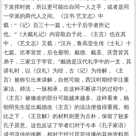
下发挥时效，所以更可能出自同一人之手，或者是同
一学派的两代人之间。《汉书·艺文志》中
载：“《记》百三十一篇，七十子后学者所记
也。”《大戴礼记》内容取自于此，《主言》也在其
中，《艺文志》又载：“汉兴，鲁高堂生传《士礼》十
七篇。讫孝宣世，后仓最明。戴德、戴圣、庆普皆其
弟子，三家立于学官。”戴德是汉代礼学中的一支，其
讲礼时，以《仪礼》为经，古《记》为传解，《主
言》被称引出来讲解，自然可能，西汉时期经学注重
家法、师法，一脉相承，在这种不断讲习的过程中，
《主言》被修改的部分可能越来越多。这样看来，杨
朝明先生提出戴德改《主言》的说法便值得重视。相
比之下，《王言解》的材料则更为古朴，保留了较多
孔子原意。这也反证了学者们对于今本《孔子家语》
成书流传的推断，相对于经过层层传播的其他资料而