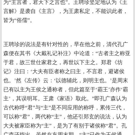
为“主言者，君天下之言也”。王聘珍坚定地认为《王
言解》是袭自《主言》，为王肃私定，不能识此者，
皆为“俗儒”。
王聘珍的说法是有针对性的，早在他之前，清代孔广
森便在其书《大戴礼记补注》中论道：“古者主之称亚
于君，故三世仕家君之，再世以下主之。郑君《坊
记》注曰：‘大夫有臣者称之曰主，不言君，避诸侯
也。’然《左传》云：‘以德辅此，则明主也。’是周末
已有以主为王侯之通称者，但此篇至于‘霸王’亦作‘霸
主’，其误明耳。王肃《家语》取此。”即孔广森认为
古代称呼“君”与“主”是不同应用的称呼，累传三代，
可以称“君”，两代称“主”，他还引郑玄的说法，认为
大夫被家臣称为“主”，是为了有别于诸侯称“君”。孔
广森还指出，虽然在东周末期，“主”已作为王侯通