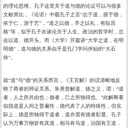
的理论思维。孔子这里关于道与德的论证可以与很多
文献类比，《论语》中载孔子之言“志于道，据于德，
依于仁，游于艺”，“道之以德，齐之以礼，有耻且
格”等，似乎孔子在谈论关于人生、政治的哲学时，总
会以道、德开头。而《大学》开篇讲“大学之道，在明
明德”，道与德的关系似乎是孔门学问伊始的“大石
块”。
就“道”与“德”的关系而言，《王言解》的话清晰地反
映了两者的辩证关系。朱熹曾解道、德之义，谓：“道
者，人之所共由也；德者，己之所独得也。”此解释看
似指道是人间之普遍性，德代表了人的特殊性，但实
际上，德是所独得于道者，道亦需有德者彰显。孔子
认为万事万物皆有其道，相马有马道，治国有王道，