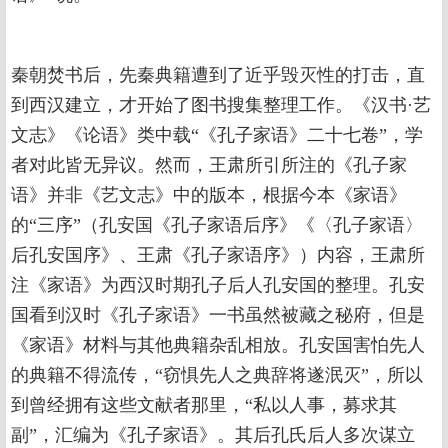
秦朝焚书后，先秦典籍遭到了近乎毁灭性的打击，直
到西汉建立，才开始了图书搜集整理工作。《汉书·艺
文志》《论语》类中载“《孔子家语》二十七卷”，学
者对此皆无异议。然而，王肃所引所注的《孔子家
语》并非《艺文志》中的版本，根据今本《家语》
的“三序”（孔安国《孔子家语后序》《〈孔子家语〉
后孔安国序》、王肃《孔子家语序》）内容，王肃所
注《家语》为西汉时期孔子后人孔安国的整理。孔安
国看到汉时《孔子家语》一书虽然被藏之秘府，但是
《家语》材料与其他典籍杂乱相放。孔安国害怕先人
的典籍不得流传，“窃惧先人之典辞将遂泯灭”，所以
到曾经拥有这些文献者那里，“私以人事，募求其
副”，汇编为《孔子家语》。其后孔氏后人多次谋立