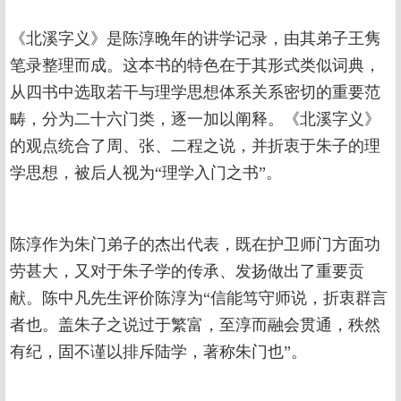
《北溪字义》是陈淳晚年的讲学记录，由其弟子王隽
笔录整理而成。这本书的特色在于其形式类似词典，
从四书中选取若干与理学思想体系关系密切的重要范
畴，分为二十六门类，逐一加以阐释。《北溪字义》
的观点统合了周、张、二程之说，并折衷于朱子的理
学思想，被后人视为“理学入门之书”。
陈淳作为朱门弟子的杰出代表，既在护卫师门方面功
劳甚大，又对于朱子学的传承、发扬做出了重要贡
献。陈中凡先生评价陈淳为“信能笃守师说，折衷群言
者也。盖朱子之说过于繁富，至淳而融会贯通，秩然
有纪，固不谨以排斥陆学，著称朱门也”。