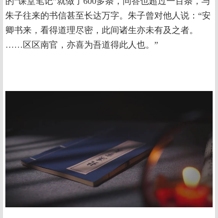
的“课堂笔记”就做了600多条，问答也超过一百条，与
朱子往来的书信甚至长达万字。朱子曾对他人说：“安
卿书来，看得道理尽密，此间诸生亦未有及之者。
……区区南官，亦喜为吾道得此人也。”