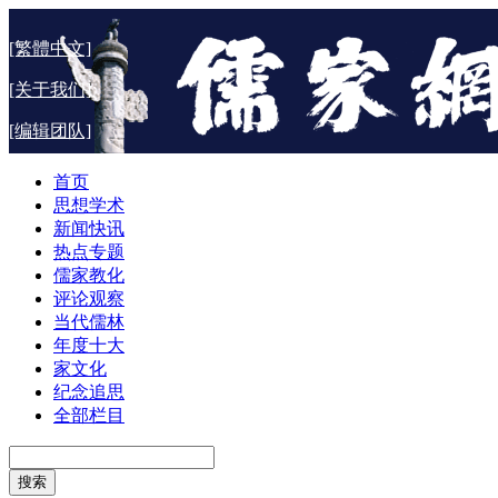
[繁體中文]
[关于我们]
[编辑团队]
首页
思想学术
新闻快讯
热点专题
儒家教化
评论观察
当代儒林
年度十大
家文化
纪念追思
全部栏目
搜索