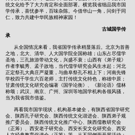
统文化给予了大力肯定和全面部署。横览我省细品我市国
学传承，喜忧参半，百味杂陈。今借华山一角，问剑于同
仁，致力共建中华民族精神家园！
古城国学传
承
从全国情况来看，我省国学传承稍显落后。北京为首善
之地，北大、清华、人大国学院全国称雄；山东占尽儒学
圣地，三孔旅游带动文化，兴盛不衰；山西有《弟子规》
作者李毓秀、孟子故地，当代儒学研究会风生水起；河北
正定祭孔大典庄严凝重，与曲阜祭孔不相上下；河南先锋
学校四千学生六百老师，主打传统文化特色，称雄中原；
甘肃传统文化研究会编著《国学论衡》、《新论语》儒林
称颂；武汉、南京、广州、深圳等地国学机构各领风骚，
当为我省我市借鉴。
再看我市国学现状，机构基本健全，有陕西省国学研究
会、陕西孔子研究会、陕西传统文化谐进会、陕西弟子规
推广委员会、陕西传统文化推广中心、陕西儒教研究会
（正筹）、西安老子研究会、西安长安文化研究会、西安
人文经典教育促进会（正筹）等，从不同侧面开展活动；