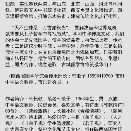
职能，实现春秋两祭，与山东、北京、山西、河北等地同
祭。筹建西安关中书院博物馆、西安乡贤文化博物馆、西
安汉服博物馆，打通东木头市，建成传统文化步行街区。
“天不生仲尼，万古如长夜”。“要解决当今世界危机，
就需要从孔子哲学中寻找智慧”。学习中华传统文化，我们
的体会一是先做国学、儒学的受益者，再做弘扬者、传承
者；二是建议少时学儒，中年学道，老年学佛；三是弘扬
儒学主流文化，在文化层面尽己之力添砖加瓦。只要我们
确立弘扬国学、儒学的正确方向，团结各界朋友，集思广
益，通力合作，锐意进取，古城儒学终将笑傲华山！
（陕西省国学研究会传承部长：韩歌子 15596410700 市81
中学语文教师，市民进会员。）
作者简介：韩长乾，笔名韩歌子，1968年生，男，汉族。
中学语文教师。民进会员。喜欢文学，有诗集《韩乾情诗3
00首》、《曾经激情》，长篇小说《青藏情殇》、《灞河
流水人家》待出版。热爱国学，主推《弟子规》、《人之
规》、《《弟子规》学生适读版》、《君子规》。研究方
向为宗亲文化、祭祀文化和节庆文化。担任陕西省国学研