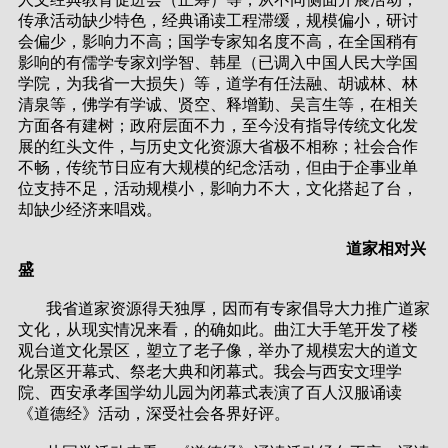
传承活动缺少特色，经典诵读工程滞缓，规模偏小，研讨
会偏少，影响力不高；国学专家知名度不高，在全国稍有
影响的有儒学专家刘学智、韩星（已调入中国人民大学国
学院，为我省一大损失）等，道学有任法融、胡诚林、林
清泉等，佛学有学诚、贤空、释增勤、吴言生等，在相关
方面各有建树；政府层面不力，至今没有指导传统文化发
展的红头文件，与历史文化资源大省极不相称；社会合作
不畅，传统节日应有大规模的纪念活动，但由于企事业单
位支持不足，活动规模小，影响力不大，文化搭起了台，
却缺少经济来唱戏。
道家相对兴
盛
我省道家资源得天独厚，因而有专家倡导大力推广道家
文化，从现实情况来看，的确如此。曲江大手笔开发了楼
观台道文化景区，塑立了老子像，举办了规模宏大的道文
化景区开幕式、祭老大典和闭幕式。我会与西安文理学
院、西安承孝国学幼儿园为闭幕式表演了百人汉服诵读
《道德经》活动，深受社会各界好评。