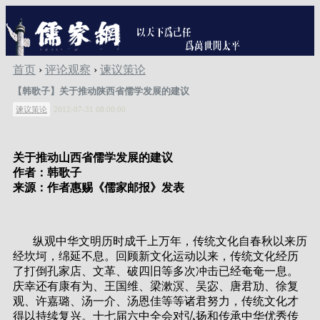
首页
›
评论观察
›
谏议策论
【韩歌子】关于推动陕西省儒学发展的建议
谏议策论
2012-07-31 08:00:00
关于推动山西省儒学发展的建议
作者：韩歌子
来源：作者惠赐《儒家邮报》发表
纵观中华文明历时成千上万年，传统文化自春秋以来历
经坎坷，绵延不息。回顾新文化运动以来，传统文化经历
了打倒孔家店、文革、破四旧等多次冲击已经奄奄一息。
庆幸还有康有为、王国维、梁漱溟、吴宓、唐君劢、徐复
观、许嘉璐、汤一介、汤恩佳等等诸君努力，传统文化才
得以持续复兴。十七届六中全会对弘扬和传承中华优秀传