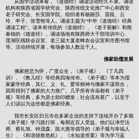
从国学活动来看，《道德经》诵读活动经久不衰。诵读
机构有陕西省国学研究会、陕西传统文化推广中心和西安
老子研究会、长安国学院。组织者有杨丽莎、苗崑、云
玲、申子、张雪艳等人。诵读主题为“中华《道德经》经典
诵读工程”。读本有传统的《道德经》、《老子新解》和熊
春锦的《德道经》。诵读场地有陕西师大干部培训中心、
莲湖区残联会议室、老三届大厦老蜂农会议室和市图书馆
等。活动持续开展，每场参加人数近千人。
佛家助儒发展
佛家慈悲为怀，广度众生，《弟子规》、《了凡四
训》、《教儿经》等经典四海传布。《弟子规》等本为儒
家蒙学经典，其仁、义、礼、爱等精神与佛家不谋而合，
因而得到了佛家的大力推广。几乎所有寺庙都有《弟子
规》等经典，多为居士助印赠发，社会流布甚广，以至于
人们误以为这些都是佛家经典。
我市长安区归元寺在多家企业的支持下连续开办了多期
《弟子规》学习践行班，每期近百人受益。他们以净空法
师、蔡礼旭、钟茂森、陈大惠等倡导的《弟子规与幸福人
生》、《和谐拯救危机》、《水知道答案》等为学习蓝