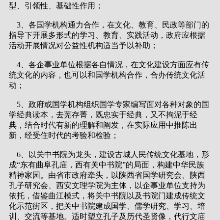
型、引领性、基础性作用；
3、各国学机构通力合作，在文化、教育、民政等部门的
指导下开展多形式的学习、教育、实践活动，政府应根据
活动开展情况对公益性机构适当予以补助；
4、各企事业单位根据各自情况，在文化建设方面应有传
统文化的内容，也可以和国学机构合作，合办传统文化活
动；
5、政府或国学机构组织国学专家编写面对各种对象的国
学经典读本，去芜存菁，既忠实于经典，又不拘泥于经
典，结合时代有新的理解和阐发，在实际应用中推陈出
新，经受住时代的考验和检验；
6、以关中书院为龙头，建设古城人民传统文化基地，形
成“东有曲阜孔庙，西有关中书院”的局面，构建中华民族
精神家园。由省市政府牵头，以陕西省国学研究会、陕西
孔子研究会、西安文理学院为主体，以企事业单位支持为
依托，借鉴曲江模式，将关中书院以及书院门建成传统文
化示范街区，把关中书院建成国学、儒学研究、学习、培
训、交流等基地。适时塑立孔子及历代圣贤像，代行文庙