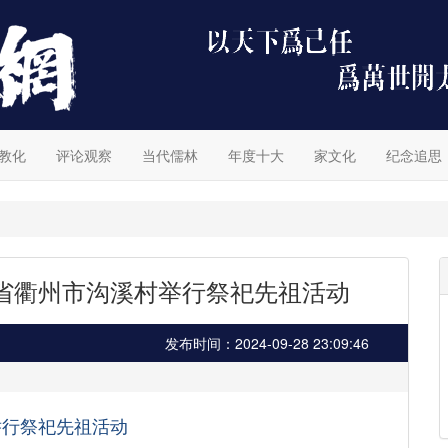
教化
评论观察
当代儒林
年度十大
家文化
纪念追思
江省衢州市沟溪村举行祭祀先祖活动
发布时间：2024-09-28 23:09:46
举行祭祀先祖活动