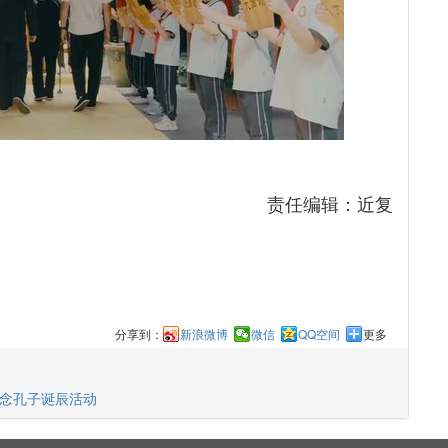
责任编辑：近复
分享到：
新浪微博
微信
QQ空间
更多
纪念孔子诞辰活动