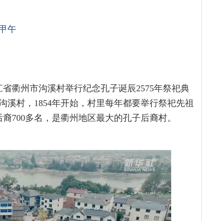
甲午
江省衢州市沟溪村举行纪念孔子诞辰2575年祭祀典
沟溪村，1854年开始，村里每年都要举行祭祀先祖
后裔700多名，是衢州地区最大的孔子后裔村。