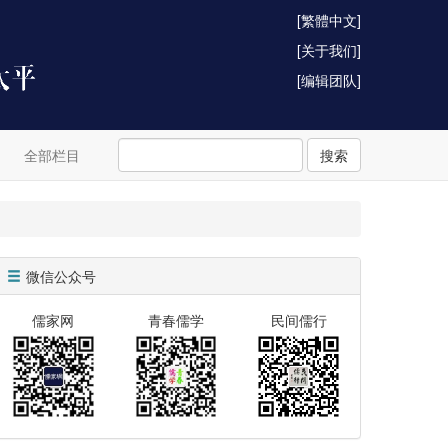
[繁體中文]
[关于我们]
[编辑团队]
全部栏目
搜索
微信公众号
儒家网
青春儒学
民间儒行