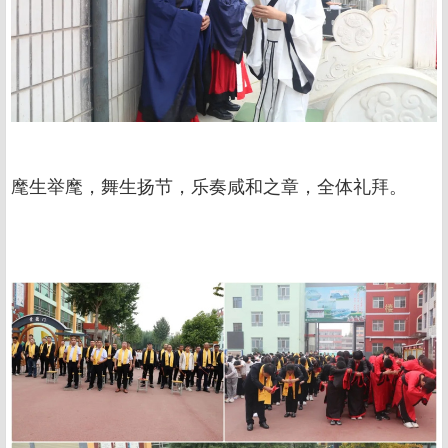
麾生举麾，舞生扬节，乐奏咸和之章，全体礼拜。