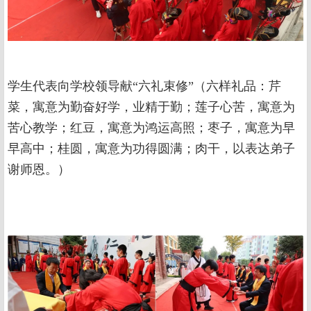
学生代表向学校领导献“六礼束修”（六样礼品：芹
菜，寓意为勤奋好学，业精于勤；莲子心苦，寓意为
苦心教学；红豆，寓意为鸿运高照；枣子，寓意为早
早高中；桂圆，寓意为功得圆满；肉干，以表达弟子
谢师恩。）