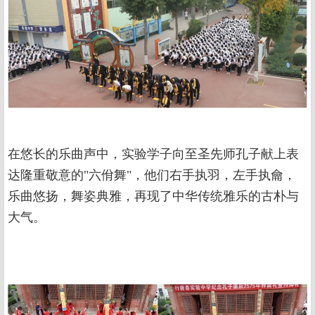
在悠长的乐曲声中，实验学子向至圣先师孔子献上表
达隆重敬意的"六佾舞"，他们右手执羽，左手执龠，
乐曲悠扬，舞姿典雅，再现了中华传统雅乐的古朴与
大气。