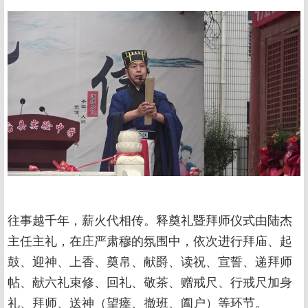
往事越千年，薪火代相传。释奠礼暨拜师仪式由陆杰
主任主礼，在庄严肃穆的氛围中，依次进行拜庙、起
鼓、迎神、上香、奠帛、献爵、读祝、宣誓、递拜师
帖、献六礼束修、回礼、敬茶、赠戒尺、行戒尺加身
礼、拜师、送神（望瘗、撤班、阖户）等环节。