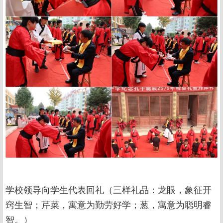
学校领导向学生代表回礼（三样礼品：龙眼，象征开
窍生智；芹菜，寓意为勤劳好学；葱，寓意为聪明睿
智。）