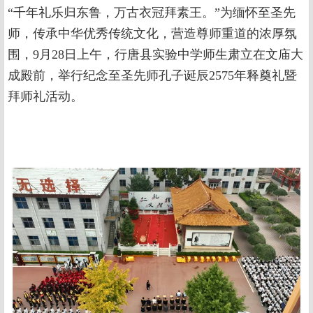
“千年礼乐归东鲁，万古衣冠拜素王。”为缅怀至圣先
师，传承中华优秀传统文化，营造尊师重道的浓厚氛
围，9月28日上午，行唐县实验中学师生肃立在文庙大
成殿前，举行纪念至圣先师孔子诞辰2575年释奠礼暨
拜师礼活动。