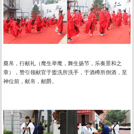
奠帛，行献礼（麾生举麾，舞生扬节，乐奏景和之
章），赞引领献官于盥洗所洗手，于酒樽所倒酒，至
神位前，献帛，献爵。