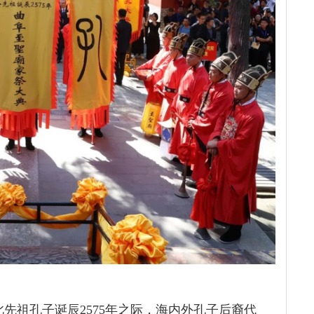
值此先祖孔子诞辰2575年之际，海内外孔子后裔代