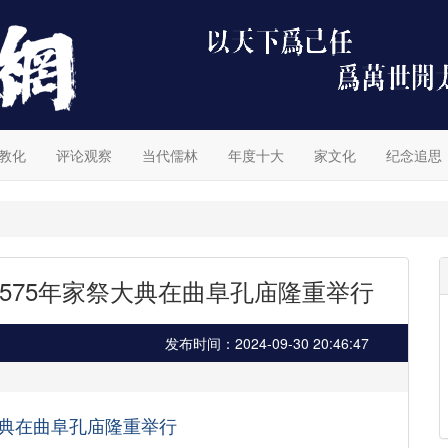
教化
评论观察
当代儒林
年度十大
家文化
纪念追思
575年家祭大典在曲阜孔庙隆重举行
发布时间：2024-09-30 20:46:47
典在曲阜孔庙隆重举行