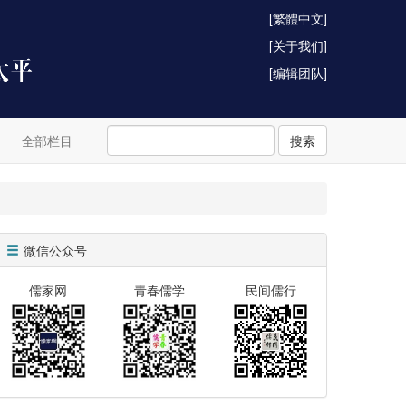
[繁體中文]
[关于我们]
[编辑团队]
全部栏目
搜索
微信公众号
儒家网
青春儒学
民间儒行