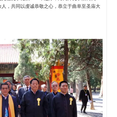
0余人，共同以虔诚恭敬之心，恭立于曲阜至圣庙大