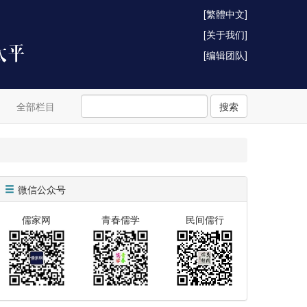
[繁體中文]
[关于我们]
[编辑团队]
全部栏目
搜索
微信公众号
儒家网
青春儒学
民间儒行