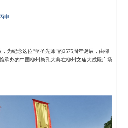
丙申
辰，为纪念这位“至圣先师”的2575周年诞辰，由柳
馆承办的中国柳州祭孔大典在柳州文庙大成殿广场