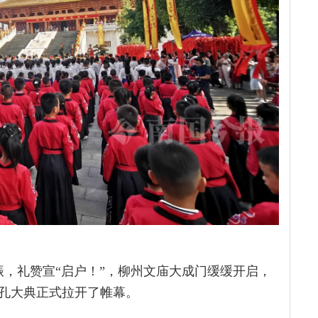
振，礼赞宣“启户！”，柳州文庙大成门缓缓开启，
祭孔大典正式拉开了帷幕。