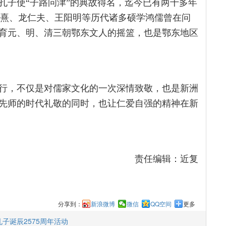
孔子使“子路问津”的典故得名，迄今已有两千多年
朱熹、龙仁夫、王阳明等历代诸多硕学鸿儒曾在问
育元、明、清三朝鄂东文人的摇篮，也是鄂东地区
行，不仅是对儒家文化的一次深情致敬，也是新洲
先师的时代礼敬的同时，也让仁爱自强的精神在新
责任编辑：近复
分享到：
新浪微博
微信
QQ空间
更多
子诞辰2575周年活动