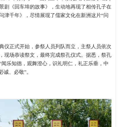
景剧《回车埠的故事》，生动地再现了相传孔子在
问津千年》，尽情展现了儒家文化在新洲这片“问
大典仪正式开始，参祭人员列队而立，主祭人员依次
，现场恭读祭文，最终完成祭孔仪式。据悉，祭孔
“闻乐知德，观舞澄心，识礼明仁，礼正乐垂，中
必诚、必敬”。