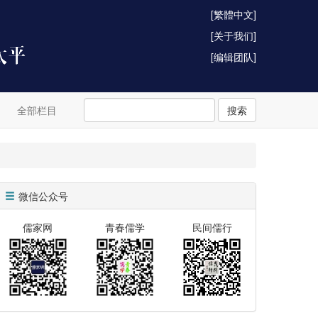
[繁體中文]
[关于我们]
[编辑团队]
全部栏目
搜索
微信公众号
儒家网
青春儒学
民间儒行