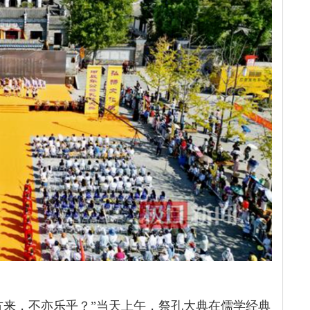
方来，不亦乐乎？”当天上午，祭孔大典在儒学经典