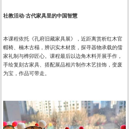
社教活动·古代家具里的中国智慧
本课程依托《孔府旧藏家具展》，近距离赏析红木官
帽椅、楠木古榻，辨识实木材质，探寻器物承载的儒
家礼制与榫卯匠心。课程最后以边角木料开展手作，
手绘复刻古家具、搭配展品相片制作木艺挂饰，变废
为宝，作品可带走。