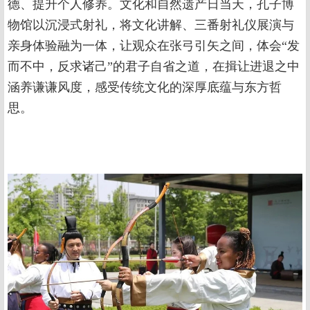
德、提升个人修养。文化和自然遗产日当天，孔子博
物馆以沉浸式射礼，将文化讲解、三番射礼仪展演与
亲身体验融为一体，让观众在张弓引矢之间，体会“发
而不中，反求诸己”的君子自省之道，在揖让进退之中
涵养谦谦风度，感受传统文化的深厚底蕴与东方哲
思。