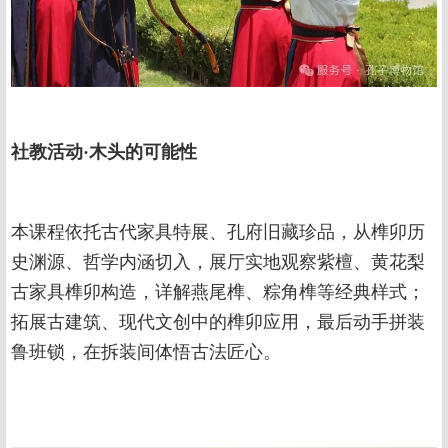
社教活动·木头的可能性
本课程依托古代家具特展、孔府旧藏珍品，从榫卯历
史渊源、哲学内涵切入，展厅实地观察紫檀、黄花梨
古家具榫卯构造，详解燕尾榫、粽角榫等经典样式；
拓展古建筑、现代文创中的榫卯应用，最后动手拼装
鲁班锁，在拆装间体悟古法匠心。