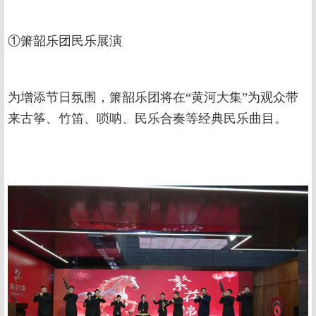
①箫韶乐团民乐展演
为增添节日氛围，箫韶乐团将在“黄河大集”为观众带
来古筝、竹笛、唢呐、民乐合奏等经典民乐曲目。