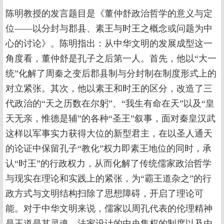
陈明教授的发言题目是《董仲舒政治哲学的意义与定
位——以分封与郡县、素王与时王之概念或问题为中
心的讨论》。陈明指出：从中华文明的发展成型这一
角度看，董仲舒是孔子之后第一人。首先，他以“大一
统”化解了周秦之变后郡县制与分封制在制度形式上的
对立紧张。其次，他以素王和时王的区分，改造了三
代政治的“天之历数在尔躬”、“我生有命在天”以及“皇
天无亲，惟德是辅”的各种“圣王”叙事，面对秦皇汉武
这样以军事实力获得大位的新型君主，在以圣人通天
的论证中保留孔子“教化”权力即素王地位的同时，承
认“时王”的行政权力，从而化解了传统儒家政治哲学
与现实在理论和实践上的紧张，为“霸王道杂之”的行
政方式与文明结构扫除了思想障碍，开启了理论可
能。对于中华文明来说，儒家以周孔代表的伦理精神
是王道是其灵魂，法家设计的中央集权的制度以及由