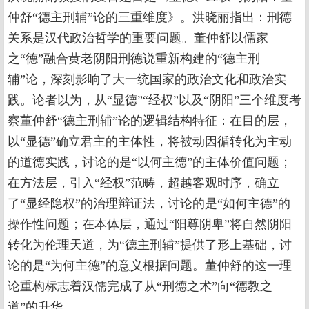
仲舒“德主刑辅”论的三重维度》。洪晓丽指出：刑德
关系是汉代政治哲学的重要问题。董仲舒以儒家
之“德”融合黄老阴阳刑德说重新构建的“德主刑
辅”论，深刻影响了大一统国家的政治文化和政治实
践。论者以为，从“显德”“经权”以及“阴阳”三个维度考
察董仲舒“德主刑辅”论的逻辑结构特征：在目的层，
以“显德”确立君主的主体性，将被动因循转化为主动
的道德实践，讨论的是“以何主德”的主体价值问题；
在方法层，引入“经权”范畴，超越客观时序，确立
了“显经隐权”的治理辩证法，讨论的是“如何主德”的
操作性问题；在本体层，通过“阳尊阴卑”将自然阴阳
转化为伦理天道，为“德主刑辅”提供了形上基础，讨
论的是“为何主德”的意义根据问题。董仲舒的这一理
论重构标志着汉儒完成了从“刑德之术”向“德教之
道”的升华。