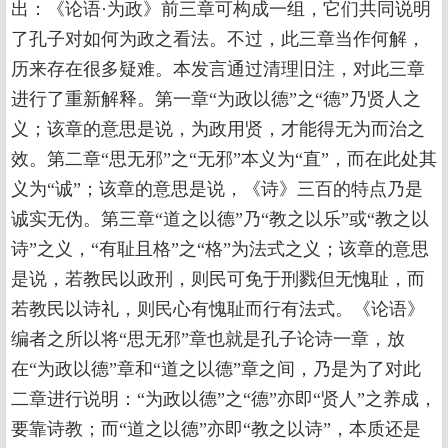
出：《论语·为政》前三章可构成一组，它们共同说明
了孔子对如何为政之看法。不过，此三章当作何解，
历来存在很多疑难。本发言通过清理旧注，对此三章
进行了重新解释。第一章“为政以德”之“德”乃贤人之
义；该章的意思是说，为政用贤，才能得无为而治之
效。第二章“思无邪”之“无邪”本义为“直”，而在此处其
义为“诚”；该章的意思是说，《诗》三百的特点乃是
诚实无伪。第三章“道之以德”乃“教之以乐”或“教之以
诗”之义，“有耻且格”之“格”为法式之义；该章的意思
是说，若教民以政刑，则民可免于刑戮但无愧耻，而
若教民以诗礼，则民心有愧耻而行有法式。《论语》
编者之所以将“思无邪”章也就是孔子论诗一章，放
在“为政以德”章和“道之以德”章之间，乃是为了对此
二章进行说明：“为政以德”之“德”亦即“贤人”之养成，
要靠诗教；而“道之以德”亦即“教之以诗”，本质还是