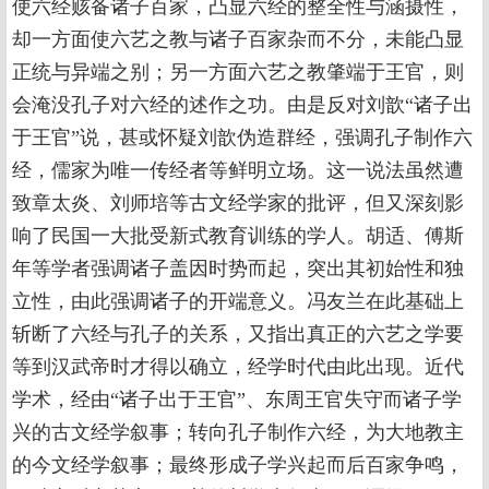
使六经赅备诸子百家，凸显六经的整全性与涵摄性，
却一方面使六艺之教与诸子百家杂而不分，未能凸显
正统与异端之别；另一方面六艺之教肇端于王官，则
会淹没孔子对六经的述作之功。由是反对刘歆“诸子出
于王官”说，甚或怀疑刘歆伪造群经，强调孔子制作六
经，儒家为唯一传经者等鲜明立场。这一说法虽然遭
致章太炎、刘师培等古文经学家的批评，但又深刻影
响了民国一大批受新式教育训练的学人。胡适、傅斯
年等学者强调诸子盖因时势而起，突出其初始性和独
立性，由此强调诸子的开端意义。冯友兰在此基础上
斩断了六经与孔子的关系，又指出真正的六艺之学要
等到汉武帝时才得以确立，经学时代由此出现。近代
学术，经由“诸子出于王官”、东周王官失守而诸子学
兴的古文经学叙事；转向孔子制作六经，为大地教主
的今文经学叙事；最终形成子学兴起而后百家争鸣，