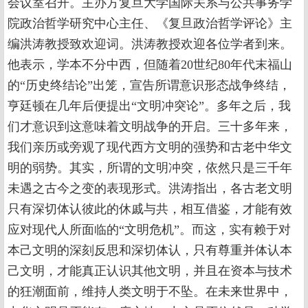
会议室召开。主办方复旦大学国际关系与公共事务学
院政治哲学研究中心主任、《复旦政治哲学评论》主
编洪涛教授致欢迎词。洪涛教授欢迎各位学者到来。
他表示，学本不分中西，但随着20世纪80年代末福山
的“历史终结论”出笼，宣告所谓意识形态战争终结，
亨廷顿在几年后便提出“文明冲突论”。多年之后，我
们才意识到这意味着文明战争的开启。三十多年来，
我们亲历或旁观了现代西方文明的强势和古老中华文
明的弱势。其实，所谓的文明冲突，依然只是三千年
未遇之古今之变的表现形式。洪涛指出，各古老文明
只有深切体认彼此的休戚与共，相互借鉴，才能有效
应对现代人所面临的“文明危机”。而这，实有赖于对
本己文明的深刻反思和深切体认，只有尊重并体认本
己文明，才能真正认识其他文明，并且在资本与技术
的狂潮面前，维持人类文明于不坠。在未来世界中，