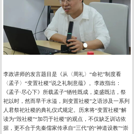
李政讲师的发言题目是《从〈周礼〉“命祀”制度看
〈孟子〉“变置社稷”说之礼制意蕴》。李政指出：
《孟子·尽心下》所载孟子“牺牲既成，粢盛既洁，祭
祀以时，然而旱干水溢，则变置社稷”之语涉及一系列
人君祭祀社稷的典礼仪式规定。历来将“变置社稷”解
读为“毁社稷”“加罚于社稷”的观点，不仅缺乏训诂依
据，更不合于先秦儒家传承自“三代”的“神道设教”“崇