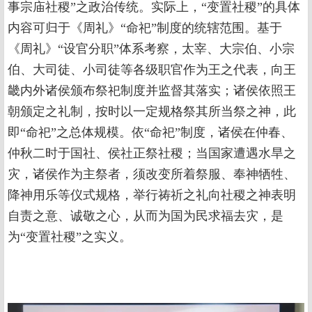
事宗庙社稷”之政治传统。实际上，“变置社稷”的具体
内容可归于《周礼》“命祀”制度的统辖范围。基于
《周礼》“设官分职”体系考察，太宰、大宗伯、小宗
伯、大司徒、小司徒等各级职官作为王之代表，向王
畿内外诸侯颁布祭祀制度并监督其落实；诸侯依照王
朝颁定之礼制，按时以一定规格祭其所当祭之神，此
即“命祀”之总体规模。依“命祀”制度，诸侯在仲春、
仲秋二时于国社、侯社正祭社稷；当国家遭遇水旱之
灾，诸侯作为主祭者，须改变所着祭服、奉神牺牲、
降神用乐等仪式规格，举行祷祈之礼向社稷之神表明
自责之意、诚敬之心，从而为国为民求福去灾，是
为“变置社稷”之实义。