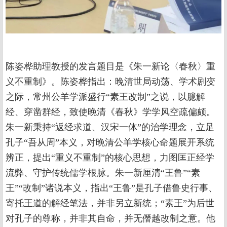
陈姿桦助理教授的发言题目是《朱一新论〈春秋〉重
义不重制》。陈姿桦指出：晚清世局动荡、学术剧变
之际，常州公羊学派盛行“素王改制”之说，以臆解
经、穿凿群经，致使晚清《春秋》学学风空疏偏颇。
朱一新秉持“返经求道、汉宋一体”的治学理念，立足
孔子“吾从周”本义，对晚清公羊学核心命题展开系统
辨正，提出“重义不重制”的核心思想，力图匡正经学
流弊、守护传统儒学根脉。朱一新厘清“王鲁”“素
王”“改制”诸说本义，指出“王鲁”是孔子借鲁史行事、
寄托王道的解经笔法，并非另立新统；“素王”为后世
对孔子的尊称，并非其自命，并无僭越改制之意。他