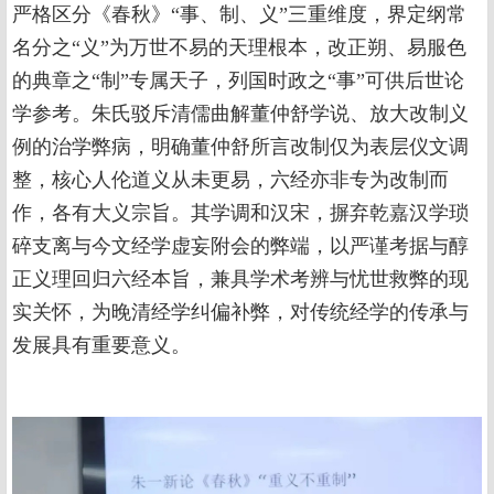
严格区分《春秋》“事、制、义”三重维度，界定纲常
名分之“义”为万世不易的天理根本，改正朔、易服色
的典章之“制”专属天子，列国时政之“事”可供后世论
学参考。朱氏驳斥清儒曲解董仲舒学说、放大改制义
例的治学弊病，明确董仲舒所言改制仅为表层仪文调
整，核心人伦道义从未更易，六经亦非专为改制而
作，各有大义宗旨。其学调和汉宋，摒弃乾嘉汉学琐
碎支离与今文经学虚妄附会的弊端，以严谨考据与醇
正义理回归六经本旨，兼具学术考辨与忧世救弊的现
实关怀，为晚清经学纠偏补弊，对传统经学的传承与
发展具有重要意义。