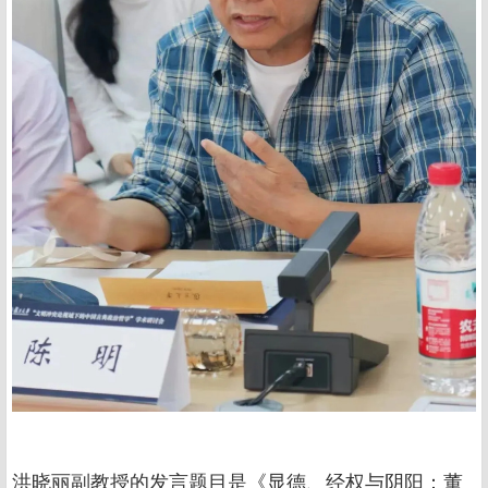
洪晓丽副教授的发言题目是《显德、经权与阴阳：董