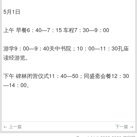
5月1日
上午 早餐6：40—7：15 车程7：30—9：00
游学9：00—9：40关中书院；10：00—11：30孔庙
读经游览。
下午 碑林闭营仪式11：40—50；同盛斋会餐12：30
—14：00。
← 上一篇
下一篇 →