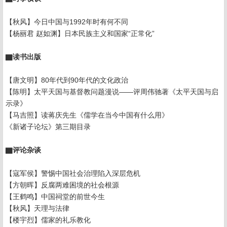
【秋风】今日中国与1992年时有何不同
【杨丽君 赵如渊】日本民族主义和国家“正常化”
▇读书出版
【唐文明】80年代到90年代的文化政治
【陈明】太平天国与基督教问题漫说——评周伟驰著《太平天国与启
示录》
【马吉照】读蒋庆先生《儒学在当今中国有什么用》
《新诸子论坛》第三期目录
▇评论杂谈
【寇军侯】警惕中国社会治理陷入深层危机
【方朝晖】反腐两难困境的社会根源
【王鹤鸣】中国祠堂的前世今生
【秋风】天理与法律
【楼宇烈】儒家的礼乐教化