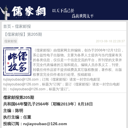
首页
›
儒家邮报
【儒家邮报】第205期
儒家邮报
2013-08-18 22:28:37
《儒家邮报》由儒家网主持编辑，创办于2006年12月12日，
系公益性电子出版物。主要为各界人士提供与当代儒家有关
的各类信息，仅仅是一个信息交流的平台，所刊登的文章并
不完全代表编者的立场和观点。编辑人员亦系义工，刊登、
转载任何作品皆不提供稿费及其它版权数据，著作权、出版
权事宜完全归作者自行处理。投稿邮箱：
rujiayoubao@126.com；订阅《儒家邮报》请发一封空白电邮至
rujiayoubao@126.com，标题为“订阅”；退订《儒家邮报》请发一封空白电邮
到：rujiayoubao@126.com，标题为“退订”。
儒家邮报第205期
共和国64年暨孔子2564年〔耶稣2013年〕8月18日
主编：陈明
执行主编：任重
投稿订阅：rujiayoubao@126.com