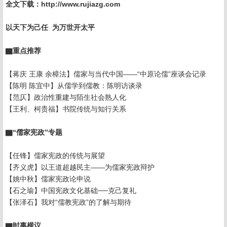
全文下载：http://www.rujiazg.com
以天下为己任 为万世开太平
▇重点推荐
【蒋庆 王康 余樟法】儒家与当代中国——“中原论儒”座谈会记录
【陈明 陈宜中】从儒学到儒教：陈明访谈录
【范仄】政治性重建与陌生社会熟人化
【王利、柯贵福】书院传统与知行关系
▇“儒家宪政”专题
【任锋】儒家宪政的传统与展望
【齐义虎】以王道超越民主——为儒家宪政辩护
【姚中秋】儒家宪政论申说
【石之瑜】中国宪政文化基础──克己复礼
【张泽石】我对“儒教宪政”的了解与期待
▇时事横议