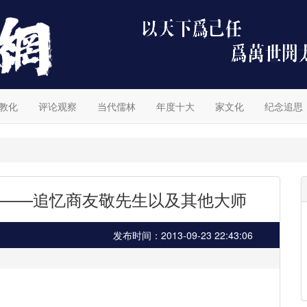
教化
评论观察
当代儒林
年度十大
家文化
纪念追思
——追忆商友敬先生以及其他大师
发布时间：2013-09-23 22:43:06