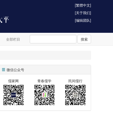
[繁體中文]
[关于我们]
[编辑团队]
全部栏目
搜索
微信公众号
儒家网
青春儒学
民间儒行