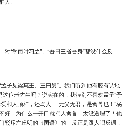
群人。
对“学而时习之”、“吾日三省吾身”都没什么反
“孟子见梁惠王、王曰叟”。我们听到他有腔有调地
是这位老先生吗？说实在的，我特别不喜欢孟子“予
爱和人顶杠，还骂人：“无父无君，是禽兽也！”杨
不好，为什么一开口就骂人禽兽，太没道理了！他
门驳斥左丘明的《国语》的，反正是跟人唱反调，