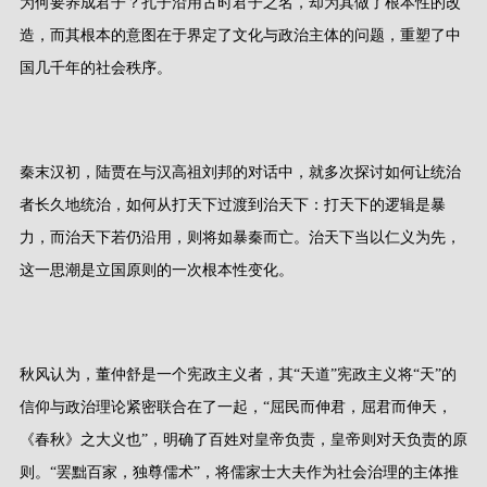
为何要养成君子？孔子沿用古时君子之名，却为其做了根本性的改
造，而其根本的意图在于界定了文化与政治主体的问题，重塑了中
国几千年的社会秩序。
秦末汉初，陆贾在与汉高祖刘邦的对话中，就多次探讨如何让统治
者长久地统治，如何从打天下过渡到治天下：打天下的逻辑是暴
力，而治天下若仍沿用，则将如暴秦而亡。治天下当以仁义为先，
这一思潮是立国原则的一次根本性变化。
秋风认为，董仲舒是一个宪政主义者，其“天道”宪政主义将“天”的
信仰与政治理论紧密联合在了一起，“屈民而伸君，屈君而伸天，
《春秋》之大义也”，明确了百姓对皇帝负责，皇帝则对天负责的原
则。“罢黜百家，独尊儒术”，将儒家士大夫作为社会治理的主体推