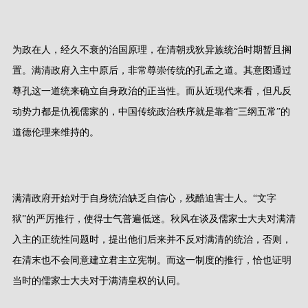
为政在人，经久不衰的治国原理，在清朝戎狄异族统治时期暂且搁
置。满清政府入主中原后，非常尊崇传统的孔孟之道。其意图通过
尊孔这一道统来确立自身政治的正当性。而从近现代来看，但凡反
动势力都是仇视儒家的，中国传统政治秩序就是靠着“三纲五常”的
道德伦理来维持的。
满清政府开始对于自身统治缺乏自信心，残酷迫害士人。“文字
狱”的严厉推行，使得士气普遍低迷。秋风在谈及儒家士大夫对满清
入主的正统性问题时，提出他们后来并不反对满清的统治，否则，
在清末也不会同意建立君主立宪制。而这一制度的推行，恰也证明
当时的儒家士大夫对于满清皇权的认同。