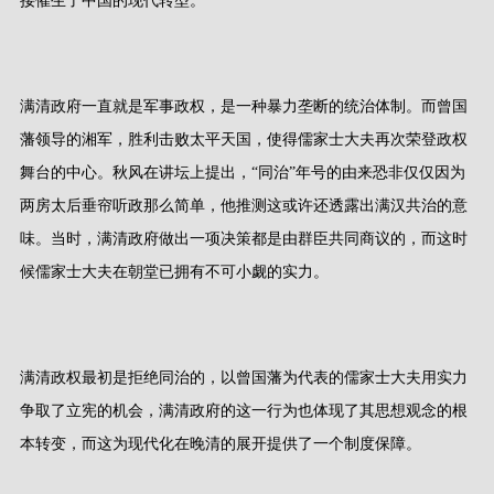
接催生了中国的现代转型。
满清政府一直就是军事政权，是一种暴力垄断的统治体制。而曾国
藩领导的湘军，胜利击败太平天国，使得儒家士大夫再次荣登政权
舞台的中心。秋风在讲坛上提出，“同治”年号的由来恐非仅仅因为
两房太后垂帘听政那么简单，他推测这或许还透露出满汉共治的意
味。当时，满清政府做出一项决策都是由群臣共同商议的，而这时
候儒家士大夫在朝堂已拥有不可小觑的实力。
满清政权最初是拒绝同治的，以曾国藩为代表的儒家士大夫用实力
争取了立宪的机会，满清政府的这一行为也体现了其思想观念的根
本转变，而这为现代化在晚清的展开提供了一个制度保障。