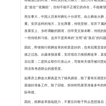
得最激烈的时候，和村里的老人聊天，他们几乎都流露过
是“迷信”“老脑筋”，但却不能不正视它的存在，不能奢
死生事大，中国人历来对葬礼十分讲究。由土葬改火葬
重。安庆这样的地方，文化厚重，传统坚韧，安庆下属
发展至上、乡村凋敝的困境，但毕竟文脉未断，传统的
一些传统和习俗。这并不是简单的“文明”或“落后”的问
因此，即便推行殡葬改革的初衷是好的，也有冠冕堂皇
操之过急。从媒体报道看，安庆现在力推殡葬改革，直
后位置；二是民众祭扫引发山火，导致有关领导被问责
而没有考虑群众的接受度。
如果弃土葬改火葬真是为了移风易俗，除了要有长期坚
面做好准备工作。除了回收、拆掉村民家里准备多年的
际举措。
因此，殡葬改革面临阻力，不要仅归咎于民众思想落后，