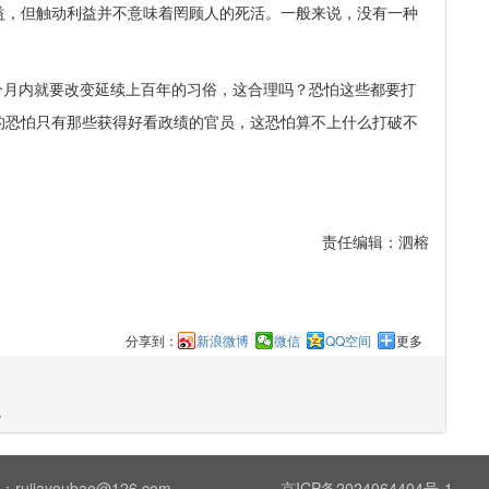
益，但触动利益并不意味着罔顾人的死活。一般来说，没有一种
个月内就要改变延续上百年的习俗，这合理吗？恐怕这些都要打
的恐怕只有那些获得好看政绩的官员，这恐怕算不上什么打破不
责任编辑：
泗榕
分享到：
新浪微博
微信
QQ空间
更多
统
ujiayoubao@126.com
京ICP备2024064404号-1