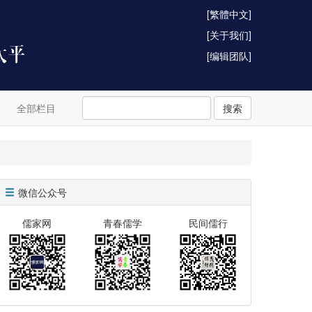
[繁體中文]
[关于我们]
[编辑团队]
全部栏目
搜索
微信公众号
儒家网
青春儒学
民间儒行