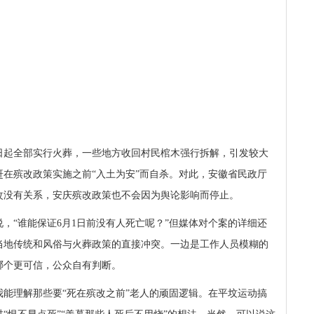
日起全部实行火葬，一些地方收回村民棺木强行拆解，引发较大
赶在殡改政策实施之前“入土为安”而自杀。对此，安徽省民政厅
改没有关系，安庆殡改政策也不会因为舆论影响而停止。
，“谁能保证
6
月
1
日前没有人死亡呢？”但媒体对个案的详细还
当地传统和风俗与火葬政策的直接冲突。一边是工作人员模糊的
哪个更可信，公众自有判断。
能理解那些要“死在殡改之前”老人的顽固逻辑。在平坟运动搞