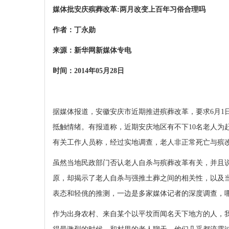
媒体批
安庆殡葬改革
:
两月改变上百年习俗合理吗
作者：丁永勋
来源：新华网新媒体专电
时间：
2014
年
05
月
28
日
据媒体报道，安徽安庆市近期推进殡葬改革，要求
6
月
1
抵触情绪。有报道称，近期安庆地区有不下
10
名老人为
有关工作人员称，经过实地调查，老人非正常死亡与殡
虽然当地民政部门否认老人自杀与殡葬改革有关，并且说
原，却揭示了老人自杀与强推土葬之间的相关性，以及
表态和轻佻的推测，一边是多家媒体记者的深度调查，
作为出身农村、来自某个以平坟而闻名天下地方的人，我