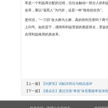
革是一个利益再分配的过程，往往会触动一部分人的利
改革，要以“逼死人”为代价，这是一种“致命的自负”。
更何况，“一刀切”改火葬为土葬，真的有利无害吗？两
上问号。如此蛮干，感情和利益受损的都是群众，受益
合理利益格局的真改革。
【上一篇】
【刘梦芙】试帖诗简论与精品选评
【下一篇】
【慕朵生】通过完善“孝假”体系重建孝道传
技术支持：
微博白名单域名
投稿邮箱：r