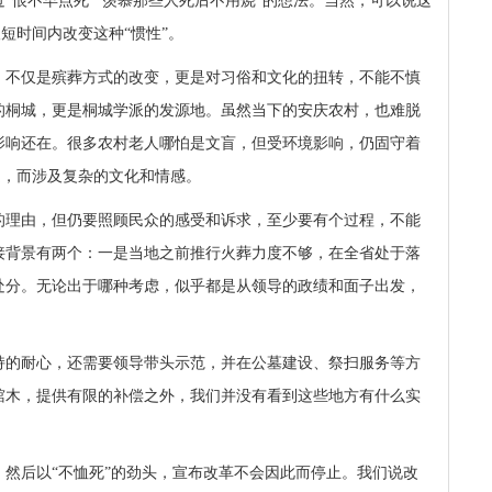
“恨不早点死”“羡慕那些人死后不用烧”的想法。当然，可以说这
望短时间内改变这种“惯性”。
，不仅是殡葬方式的改变，更是对习俗和文化的扭转，不能不慎
的桐城，更是桐城学派的发源地。虽然当下的安庆农村，也难脱
影响还在。很多农村老人哪怕是文盲，但受环境影响，仍固守着
题，而涉及复杂的文化和情感。
的理由，但仍要照顾民众的感受和诉求，至少要有个过程，不能
接背景有两个：一是当地之前推行火葬力度不够，在全省处于落
处分。无论出于哪种考虑，似乎都是从领导的政绩和面子出发，
持的耐心，还需要领导带头示范，并在公墓建设、祭扫服务等方
棺木，提供有限的补偿之外，我们并没有看到这些地方有什么实
然后以“不恤死”的劲头，宣布改革不会因此而停止。我们说改