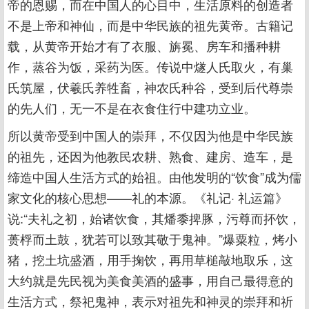
帝的恩赐，而在中国人的心目中，生活原料的创造者
不是上帝和神仙，而是中华民族的祖先黄帝。古籍记
载，从黄帝开始才有了衣服、旃冕、房车和播种耕
作，蒸谷为饭，采药为医。传说中燧人氏取火，有巢
氏筑屋，伏羲氏养牲畜，神农氏种谷，受到后代尊崇
的先人们，无一不是在衣食住行中建功立业。
所以黄帝受到中国人的崇拜，不仅因为他是中华民族
的祖先，还因为他教民农耕、熟食、建房、造车，是
缔造中国人生活方式的始祖。由他发明的“饮食”成为儒
家文化的核心思想——礼的本源。《礼记· 礼运篇》
说:“夫礼之初，始诸饮食，其燔黍捭豚，污尊而抔饮，
蒉桴而土鼓，犹若可以致其敬于鬼神。”爆粟粒，烤小
猪，挖土坑盛酒，用手掬饮，再用草槌敲地取乐，这
大约就是先民视为美食美酒的盛事，用自己最得意的
生活方式，祭祀鬼神，表示对祖先和神灵的崇拜和祈