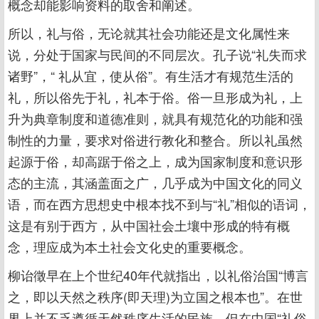
概念却能影响资料的取舍和阐述。
所以，礼与俗，无论就其社会功能还是文化属性来
说，分处于国家与民间的不同层次。孔子说“礼失而求
诸野”，“ 礼从宜，使从俗”。有生活才有规范生活的
礼，所以俗先于礼，礼本于俗。俗一旦形成为礼，上
升为典章制度和道德准则，就具有规范化的功能和强
制性的力量，要求对俗进行教化和整合。所以礼虽然
起源于俗，却高踞于俗之上，成为国家制度和意识形
态的主流，其涵盖面之广，几乎成为中国文化的同义
语，而在西方思想史中根本找不到与“礼”相似的语词，
这是有别于西方，从中国社会土壤中形成的特有概
念，理应成为本土社会文化史的重要概念。
柳诒徵早在上个世纪40年代就指出，以礼俗治国“博言
之，即以天然之秩序(即天理)为立国之根本也”。在世
界上并不乏遵循天然秩序生活的民族，但在中国“礼俗