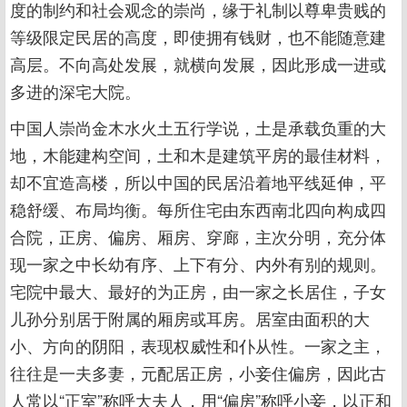
度的制约和社会观念的崇尚，缘于礼制以尊卑贵贱的
等级限定民居的高度，即使拥有钱财，也不能随意建
高层。不向高处发展，就横向发展，因此形成一进或
多进的深宅大院。
中国人崇尚金木水火土五行学说，土是承载负重的大
地，木能建构空间，土和木是建筑平房的最佳材料，
却不宜造高楼，所以中国的民居沿着地平线延伸，平
稳舒缓、布局均衡。每所住宅由东西南北四向构成四
合院，正房、偏房、厢房、穿廊，主次分明，充分体
现一家之中长幼有序、上下有分、内外有别的规则。
宅院中最大、最好的为正房，由一家之长居住，子女
儿孙分别居于附属的厢房或耳房。居室由面积的大
小、方向的阴阳，表现权威性和仆从性。一家之主，
往往是一夫多妻，元配居正房，小妾住偏房，因此古
人常以“正室”称呼大夫人，用“偏房”称呼小妾，以正和