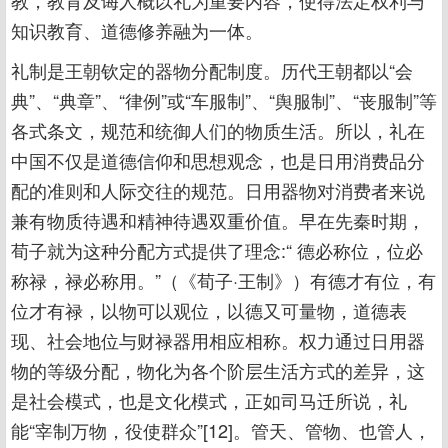
教，教育及诲人概以礼为重要内容，使得法定权利与
知识教育、道德修养融为一体。
礼制是王朝钦定的器物分配制度。历代王朝都以“会
典”、“典章”、“律例”或“车服制”、“舆服制”、“丧服制”等
各式条文，规范和统御人们的物质生活。所以，礼在
中国不仅是道德信仰和思想观念，也是日用消费品分
配的准则和人际交往的规范。日用器物对消费者来说
兼有物质待遇和精神待遇双重价值。早在先秦时期，
荀子就为这种分配方式提供了理念:“ 德必称位，位必
称禄，禄必称用。”（《荀子·王制》）有德才有位，有
位才有禄，以物可以观位，以德又可量物，道德表
现、社会地位与财禄器用相应相称。权力通过日用器
物的等级分配，物化为各个阶层生活方式的差异，这
是社会模式，也是文化模式，正如司马迁所说，礼
能“宰制万物，役使群众”[12]。管天、管物、也管人，