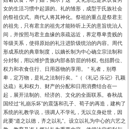
女的生活习惯中起源的。礼的雏形，成型于氏族社会
的祭祖仪式。商代人将其神化。祭祖的重点是祭君主
的祖先，只有君主的祖先才能聆听上天的意旨统治人
间，并按照与君主血缘的亲疏远近，界定尊卑贵贱的
等级关系，使得原始的礼注进阶级统治的内容。周代
形成系统的典章制度，以嫡长制为中心确立宗法制和
分封制，用以维护贵族内部各阶层的特权, 包括爵位、
权力和衣食住行、日用器物的享用。 “ 礼者，别尊
卑，定万物，是礼之法制行矣。”（《礼记·乐记》孔颖
达疏）礼和权力、财产的分配和日用消费结合在一
起，展开法制的、经济的、文化的全面联系。春秋战
国经过“礼崩乐坏”的震荡和孔子、荀子的再造，建构了
系统的礼教学说，强调人不学礼，无以立身处世，因
此要“道之以德，齐之以礼”。设立以礼为中心的六艺之