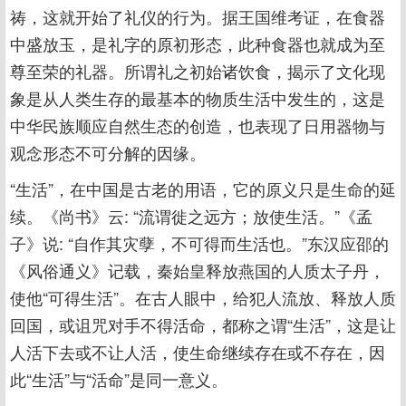
祷，这就开始了礼仪的行为。据王国维考证，在食器
中盛放玉，是礼字的原初形态，此种食器也就成为至
尊至荣的礼器。所谓礼之初始诸饮食，揭示了文化现
象是从人类生存的最基本的物质生活中发生的，这是
中华民族顺应自然生态的创造，也表现了日用器物与
观念形态不可分解的因缘。
“生活”，在中国是古老的用语，它的原义只是生命的延
续。《尚书》云: “流谓徙之远方；放使生活。”《孟
子》说: “自作其灾孽，不可得而生活也。”东汉应邵的
《风俗通义》记载，秦始皇释放燕国的人质太子丹，
使他“可得生活”。在古人眼中，给犯人流放、释放人质
回国，或诅咒对手不得活命，都称之谓“生活”，这是让
人活下去或不让人活，使生命继续存在或不存在，因
此“生活”与“活命”是同一意义。