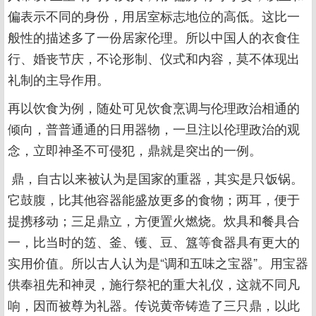
偏表示不同的身份，用居室标志地位的高低。这比一
般性的描述多了一份居家伦理。所以中国人的衣食住
行、婚丧节庆，不论形制、仪式和内容，莫不体现出
礼制的主导作用。
再以饮食为例，随处可见饮食烹调与伦理政治相通的
倾向，普普通通的日用器物，一旦注以伦理政治的观
念，立即神圣不可侵犯，鼎就是突出的一例。
鼎，自古以来被认为是国家的重器，其实是只饭锅。
它鼓腹，比其他容器能盛放更多的食物；两耳，便于
提携移动；三足鼎立，方便置火燃烧。炊具和餐具合
一，比当时的笾、釜、镬、豆、簋等食器具有更大的
实用价值。所以古人认为是“调和五味之宝器”。用宝器
供奉祖先和神灵，施行祭祀的重大礼仪，这就不同凡
响，因而被尊为礼器。传说黄帝铸造了三只鼎，以此