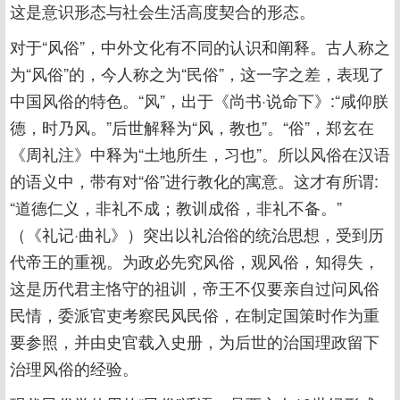
这是意识形态与社会生活高度契合的形态。
对于“风俗”，中外文化有不同的认识和阐释。古人称之
为“风俗”的，今人称之为“民俗”，这一字之差，表现了
中国风俗的特色。“风”，出于《尚书·说命下》:“咸仰朕
德，时乃风。”后世解释为“风，教也”。“俗”，郑玄在
《周礼注》中释为“土地所生，习也”。所以风俗在汉语
的语义中，带有对“俗”进行教化的寓意。这才有所谓:
“道德仁义，非礼不成；教训成俗，非礼不备。”
（《礼记·曲礼》）突出以礼治俗的统治思想，受到历
代帝王的重视。为政必先究风俗，观风俗，知得失，
这是历代君主恪守的祖训，帝王不仅要亲自过问风俗
民情，委派官吏考察民风民俗，在制定国策时作为重
要参照，并由史官载入史册，为后世的治国理政留下
治理风俗的经验。