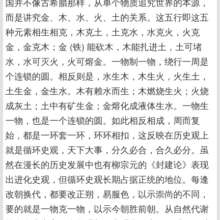
国并不像古希腊那样，从单个物质追究世界的本源，
而是讲究金、木、水、火、土的关系。这五行即这五
种元素相生相克，木克土，土克水，水克火，火克
金，金克木；金 (铁) 能砍木，木能扎进土，土可堵
水，水可灭火，火可熔金。一物制一物，绕行一周是
个连锁的圆。相反则是，水生木，木生火，火生土，
土生金，金生水。木有赖水而生；木燃烧生火；火烧
成灰土；土中有矿生金；金熔化成液体生水。一物生
一物，也是一个连锁的圆。如此相反相成，周而复
始，都是一环套一环，环环相扣，这反映在历史观上
就是循环史观，天下大事，分久必合，合久必分。虽
然在漫长的历史发展中也有柳宗元的《封建论》表现
出进化史观，但循环史观长期占据正统的地位。每逢
改朝换代，都要改正朔，易服色，以示崇尚的不同，
要的就是一物克一物，以示今朝胜前朝。从自然代谢