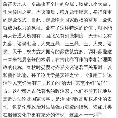
象征天地人；夏禹收罗全国的金属，铸成九个大鼎，
作为传国之宝。周灭商后，移九鼎于镐京，举行隆重
的定鼎仪式，自此，定鼎喻为国家政权的奠基，鼎也
就成为权力的象征。鼎有了这样特殊的价值，就不能
再为普通人所拥有，因此又有列鼎制度。天子可以有
九鼎，诸侯七鼎，大夫五鼎，士三鼎。士、大夫、诸
侯、天子，权力愈大拥有的鼎数就愈多。调和鼎鼐这
一本来纯属烹饪的术语，在古代亦可作为宰相治理国
政的代称。春秋时晏婴对齐景公谈论君臣关系时，以
和羹作比喻。孙子论兵学是烹饪之学，《淮南子》论
治学以烹饪为例证，老子的“治大国若烹小鲜”传诵千
古。这些都是古代著名的政治家，他们不厌其详地从
烹调方法论及国家大事，是治国理政高度权术化的表
现，也是伦理政治对生活强力渗透的结果。诸如此类
在服饰文化中更有充分的体现，这里不一一列举。