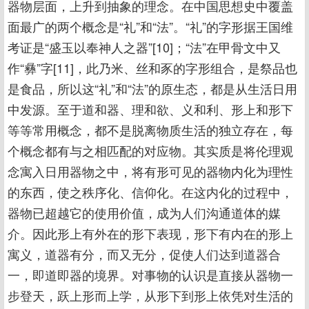
器物层面，上升到抽象的理念。在中国思想史中覆盖
面最广的两个概念是“礼”和“法”。“礼”的字形据王国维
考证是“盛玉以奉神人之器”[10]；“法”在甲骨文中又
作“彝”字[11]，此乃米、丝和豕的字形组合，是祭品也
是食品，所以这“礼”和“法”的原生态，都是从生活日用
中发源。至于道和器、理和欲、义和利、形上和形下
等等常用概念，都不是脱离物质生活的独立存在，每
个概念都有与之相匹配的对应物。其实质是将伦理观
念寓入日用器物之中，将有形可见的器物内化为理性
的东西，使之秩序化、信仰化。在这内化的过程中，
器物已超越它的使用价值，成为人们沟通道体的媒
介。因此形上有外在的形下表现，形下有内在的形上
寓义，道器有分，而又无分，促使人们达到道器合
一，即道即器的境界。对事物的认识是直接从器物一
步登天，跃上形而上学，从形下到形上依凭对生活的