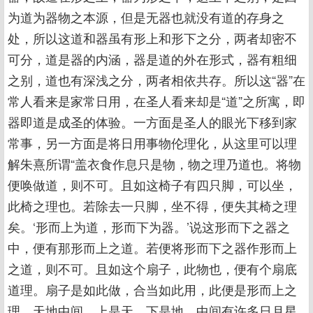
为道为器物之本源，但是无器也就没有道的存身之
处，所以这道和器虽有形上和形下之分，两者却密不
可分，道是器的内涵，器是道的外在形式，器有粗细
之别，道也有深浅之分，两者相依共存。所以这“器”在
常人看来是家常日用，在圣人看来却是“道”之所寓，即
器即道是成圣的体验。一方面是圣人的眼光下移到家
常事，另一方面是将日用事物伦理化，从这里可以理
解朱熹所谓“盖衣食作息只是物，物之理乃道也。将物
便唤做道，则不可。且如这椅子有四只脚，可以坐，
此椅之理也。若除去一只脚，坐不得，便失其椅之理
矣。‘形而上为道，形而下为器。’说这形而下之器之
中，便有那形而上之道。若便将形而下之器作形而上
之道，则不可。且如这个扇子，此物也，便有个扇底
道理。扇子是如此做，合当如此用，此便是形而上之
理。天地中间，上是天，下是地，中间有许多日月星