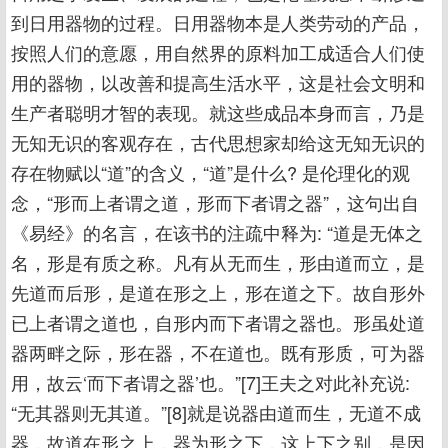
到日用器物的过程。日用器物本是人类劳动的产品，
按照人们的意愿，用自然界的原料加工成适合人们使
用的器物，以改善和提高生活水平，这是社会文明和
生产者聪明才智的表现。就这些成品本身而言，乃是
无知无识的客观存在，古代思想家却给这无知无识的
存在物赋以“道”的含义，“道”是什么? 是伦理化的观
念，“形而上者谓之道，形而下者谓之器”，这句出自
《易经》的名言，在该书的注疏中释为: “道是无体之
名，形是有质之称。凡有从无而生，形由道而立，是
先道而后形，是道在形之上，形在道之下。故自形外
已上者谓之道也，自形内而下者谓之器也。形虽处道
器两畔之际，形在器，不在道也。既有形质，可为器
用，故云‘而下者谓之器’也。”[7]王夫之对此补充说:
“无其器则无其道。”[8]就是说器由道而生，无道不成
器，故道在形之上，器为形之下，这上下之别，是因