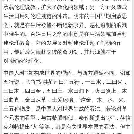
承载伦理说教，扩大了教化的领域；另一方面又肇成
生活日用对伦理规范的冲击。明末的中国早期启蒙思
潮，就是在生活欲望不断追新求异、越礼逾制的浪潮
中催生的。百姓日用之学的本意是在生活领域加强封
建伦理教育，它的发展又对封建伦理起了削弱的作
用，最后成为顾此失彼的双刃剑，其根源就在于
对“物”的伦理化。
中国人对“物”构成世界的理解，与西方迥然不同。例如
五行说，《尚书·洪范》曰:“ 五行，一曰水，二曰火，
三曰木，四曰金，五曰土。水曰润下，火曰炎上，木
曰曲直，金曰从革，土爰稼穑。”这金、木、水、火、
土五种物质，是中国人对世界生成的看法。若论对单
个元素的看重，与古希腊相似，泰勒斯提出“水”，赫拉
克利特提出“火”等等，都是有关世界本原的看法。但中