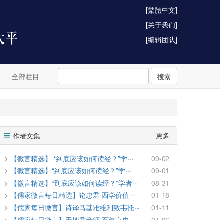
[繁體中文]
[关于我们]
[编辑团队]
全部栏目
搜索
更多
作者文集
【微言精选】 “到底应该如何读经？”学···
09-02
【微言精选】“到底应该如何读经？”学···
09-01
【微言精选】“到底应该如何读经？”学者···
08-31
【儒家微言每日精选】论忠君·西学价值···
01-18
【儒家每日微言】诗译马基雅维利致韦托···
01-11
【儒家每日微言】天地君亲师·百年之史···
01-06