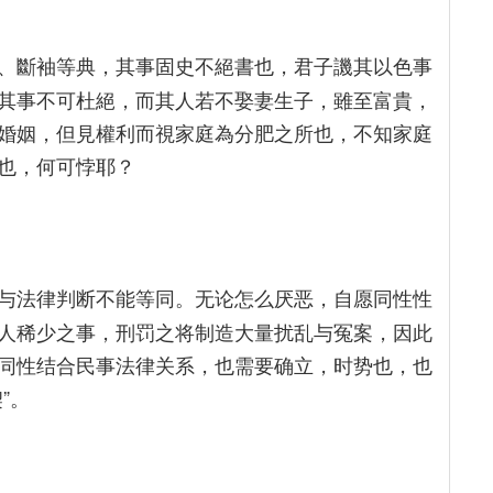
、斷袖等典，其事固史不絕書也，君子譏其以色事
其事不可杜絕，而其人若不娶妻生子，雖至富貴，
婚姻，但見權利而視家庭為分肥之所也，不知家庭
也，何可悖耶？
与法律判断不能等同。无论怎么厌恶，自愿同性性
人稀少之事，刑罚之将制造大量扰乱与冤案，因此
同性结合民事法律关系，也需要确立，时势也，也
”。