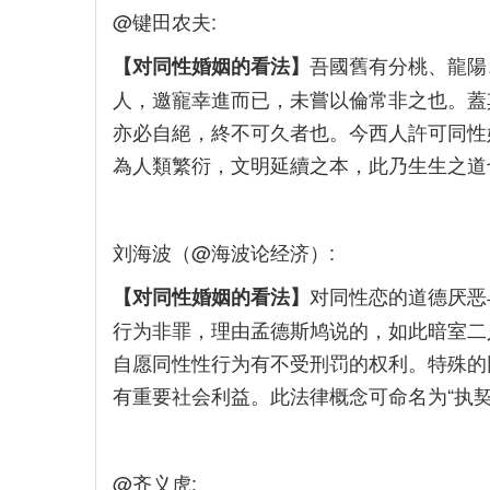
@键田农夫:
吾國舊有分桃、龍陽
【对同性婚姻的看法】
人，邀寵幸進而已，未嘗以倫常非之也。蓋
亦必自絕，終不可久者也。今西人許可同性
為人類繁衍，文明延續之本，此乃生生之道
刘海波（@海波论经济）:
对同性恋的道德厌恶
【对同性婚姻的看法】
行为非罪，理由孟德斯鸠说的，如此暗室二
自愿同性性行为有不受刑罚的权利。特殊的
有重要社会利益。此法律概念可命名为“执契
@齐义虎: