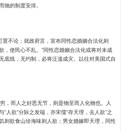
而驰的制度安排。
，可置不论；就政府言，宣布同性恋婚姻合法化则
可欲，使民心不乱。”同性恋婚姻合法化或将对未成
无底线，无约制，必将泛滥成灾。以往对美国式自
无穷，而人之好恶无节，则是物至而人化物也。人
与“人欲”分际之发端，亦宋儒“存天理，去人欲”之
饥则欲食山珍海味则人欲；男女婚嫁即天理，同性