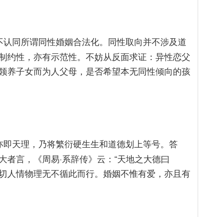
不认同所谓同性婚姻合法化。同性取向并不涉及道
制约性，亦有示范性。不妨从反面求证：异性恋父
领养子女而为人父母，是否希望本无同性倾向的孩
亦即天理，乃将繁衍硬生生和道德划上等号。答
大者言，《周易·系辞传》云：“天地之大德曰
一切人情物理无不循此而行。婚姻不惟有爱，亦且有