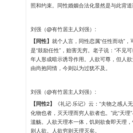
照和约束。同性婚姻合法化显然是与此背道
刘强（@有竹居主人刘强）:
就个人言，同性恋属“任性而动”
【同性】
是“鼓励任性”，贻害无穷。老子说：“不见
年人形成暗示诱导作用。人欲可尊，但人欲
由尚抱同情，今则以为过犹不及。
刘强（@有竹居主人刘强）:
《礼记·乐记》云：“夫物之感人
【同性2】
化物也者，灭天理而穷人欲者也。”此“天理”
滥觞。人欲天理本一体，饥则欲食即天理，
则人欲。人欲穷则天理灭矣。