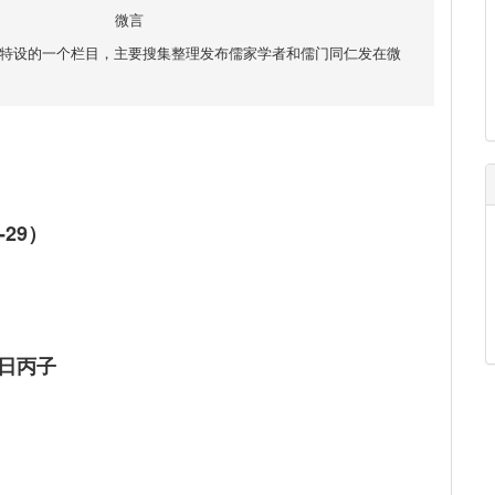
微言
网特设的一个栏目，主要搜集整理发布儒家学者和儒门同仁发在微
29）
日丙子