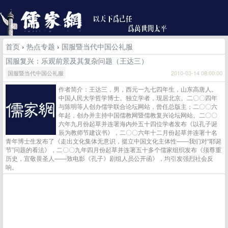
首页
›
热点专题
›
国服暨当代中国公礼服
国服复兴：乐观前景及其复杂问题（王达三）
国服暨当代中国公礼服
2010-03-14 08:00:00
作者简介：王达三，男，西元一九七四年生，山东高唐人。
中国人民大学哲学博士。独立学者，现居北京。二〇〇四年
与陈明等人创办儒学联合论坛网站，曾任总版主；二〇〇六
年起，创办并主持中国儒教网暨儒教复兴论坛网站。二〇〇
六年九月份起草并连署海内外五十四位学者发布《以孔子诞
辰为教师节建议书》，二〇〇六年十二月份起草并连署十名
青年博士生发布了《走出文化集体无意识，挺立中国文化主体性——我们对“耶诞
节”问题的看法》，二〇〇九年四月份起草并连署五十多个儒家组织发布《须尊重
历史，宜敬畏圣人——致电影《孔子》剧组人员公开函》，均引发强烈社会反
响。