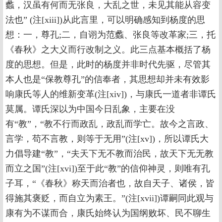
蠡，汉虽有何而无张良，大乱之世，未见其能从容变
法也” (注[xiii])从此言里，可以明确感知到杨度的思
想：一，尊孔;二，自诩为范蠡、张良等改革家;三，托
《春秋》之大义而行改制之义。此三点基本概括了杨
度的思想。但是，此时的杨度并非时代先驱，尽管其
本人也是“保教尊孔”的信奉者，其思想却并未有效影
响康氏等人的维新变革(注[xiv])，与康氏一道者非谭氏
莫属。谭氏深以为中国今日乱象，主要在没
有“教”，“教不行而政乱，政乱而学亡。故今之言政、
言学，苟不言教，则等于无用”(注[xv])，所以谭氏大
力倡导建“教”，“夫天下无不教而治民，故天下无无教
而立之国”(注[xvi])至于此“教”的信仰神灵，则唯有孔
子耳，“《春秋》称天而治者也，故自天子、诸侯，皆
得施其褒贬，而自立为素王。”(注[xvii])谭嗣同此观与
康有为不谋而合，康氏始终认为国纲败坏、民不聊生