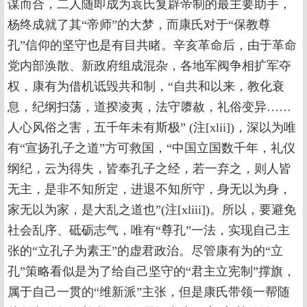
谋而合，二人随即成为袁氏复辟帝制的最主要助手，
杨终成就了其“帝师”的大梦，而康氏对于“保教尊
孔”信仰的坚守也是有目共睹。辛亥革命后，由于革命
党内部涣散、新政府组成混杂，各地军阀争相扩军夺
权，康有为借机诋毁共和制，“自共和以来，教化衰
息，纪纲扫荡，道揆凌夷，法守隳赦，礼俗变异……
人心风俗之害，五千年未有斯极” (注[xlii])，深以为唯
有“宣扬孔子之道”方可救国，“中国立国数千年，礼仪
纲纪，云为得失，皆奉孔子之经，若一弃之，则人皆
无主，是非不知所定，进退不知所守，身无以为身，
家无以为家，是大乱之道也”(注[xliii])。所以，要避免
社会乱序、砥砺志气，唯有“尊孔”一法，实现自己主
张的“立孔子为素王”的虚君政治。尽管康有为的“立
孔”策略看似是为了给自己坚守的“君主立宪制”撑旗，
属于自己一贯的“维新派”主张，但是康氏带领一帮随