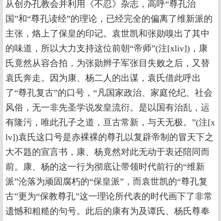
从创办孔教会并利用《不忍》杂志，高呼“尊孔治
国”和“尊孔读经”的理论，已经完全的偏离了维新派的
主张，烙上了保皇的印记。袁世凯和张勋嗅出了其中
的味道，所以大力支持这位前朝“帝师”(注[xliv])，康
氏竟然从容合拍，为张勋辫子军张目失败之后，又替
袁氏奔走。因为康、杨二人的出谋，袁氏借此呼出
了“尊孔复古”的口号，“凡国家政治、家庭伦纪、社会
风俗，无一非先圣学说发皇流衍。是以国有治乱，运
有隆污，唯此孔子之道，亘古常新，与天无极。”(注[x
lv])袁氏这口号是赤裸裸的尊孔以复辟帝制的冒天下之
大不韪的宣言书，康、杨竟然对此无动于衷还陪同而
前。康、杨的这一行为彻底让带领时代前行的“维新
派”沦落为顽固腐朽的“保皇派”，而袁世凯的“尊孔复
古”更为“保教尊孔”这一理论所代表的时代画下了非常
遗憾和粗糙的句号。此后的康有为及谭氏、杨氏尊奉