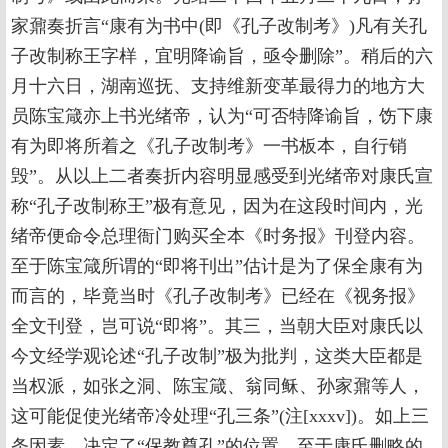
家鼐奏折言“康有为书中(即《孔子改制考》)凡有关孔
子改制称王字样，宜明降谕旨，亟令删除”。稍后的六
月十六日，湖南巡抚、支持维新变革最得力的地方大
员陈宝箴亦上书光绪帝，认为“可否特降谕旨，饬下康
有为即将所着之《孔子改制考》一书板本，自行销
毁”。从以上二者奏折内容明显感受到光绪帝对康氏宣
称“孔子改制称王”极有意见，因为在这段时间内，光
绪帝便命令总理衙门购买全本《时务报》刊登内容。
至于陈宝箴所谓的“即将刊出”估计是为了保全康有为
而言的，毕竟当时《孔子改制考》已经在《视务报》
全文刊登，岂可说“即将”。其三，当朝大臣对康氏以
今文经学观论述“孔子改制”极为批判，这类大臣都是
当权派，如张之洞、陈宝箴、翁同稣、孙家鼐等人，
这可能促使光绪帝冷处理“孔三条”(注[xxxv])。如上三
条因素，决定了“保教尊孔”的位置。至于康氏删略的