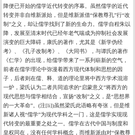
降便已开始的儒学近代转变的序幕。虽然儒学的近代
转变并非自维新派始，但是维新派借“保教尊孔”行“改
制”之义，却让儒学找到了新的生命力。儒学自程朱以
降，发展至清末时代已经年老气喘成为抑制社会发展
演变的巨大障碍，康氏的著作，尤其是《新学伪经
考》、《孔子改制考》、《大同书》，与谭氏的著作
《仁学》的出现，给儒学带来了一系列崭新的空气，
前者在儒学理论中弥漫着西方现代体制和思想的因
子，后者则在儒、释、道的理论里将中西方学术混溶
一炉，梁氏认为二者共同追求的“启蒙意义”将西方的
现代思想与儒学相结合，宣扬“改制”之义，是“思想界
的一大革命”。(注[li])虽然梁氏此语略有夸张，但是维
新诸人视“儒学”为现代学科之一门，这是儒学实现现
代转变的最重要之处之一。儒学在古代中国与制度和
皇权同在，没有任何学科概念，而维新派由对“保教尊