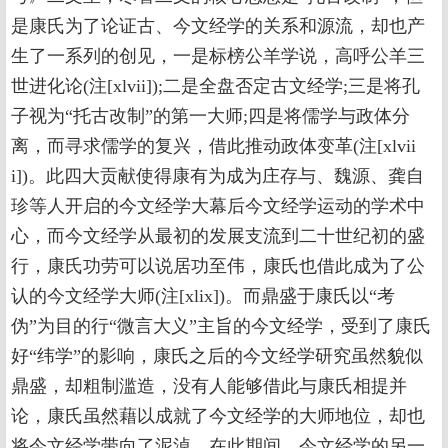
是康氏为了论证古、今文经学的关系和源流，却也产
生了一系列的创见，一是标榜公羊学说，高呼公羊三
世进化论(注[xlvii]);二是全盘否定古文经学;三是将孔
子视为“托古改制”的第一大师;四是将儒学与政体分
离，而寻求儒学的复兴，借此推动政体变革(注[xlvii
i])。此四大贡献使得康有为成为庄存与、魏源、龚自
珍等人开启的今文经学大幕后今文经学运动的学术中
心，而今文经学从最初的发展支流到二十世纪初的盛
行，康氏功劳可以说居功至伟，康氏也借此成为了公
认的今文经学大师(注[xlix])。而鼎盛于康氏以“考
伪”为目的行“微言大义”主旨的今文经学，受到了康氏
好“纬学”的影响，康氏之后的今文经学研究虽然貌似
鼎盛，却粗制滥造，没有人能够借此与康氏相提并
论，康氏虽然藉以成就了今文经学的大师地位，却也
将今文经学带向了泥淖。在此期间，今文经学的另一