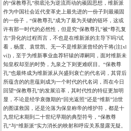
的“保教尊孔”彻底沦为逆流而动的顽固思想，维新派
作为中国社会近代变革史上最先进的一份子到最顽固
的一份子，“保教尊孔”成为了最为关键的链环，这或
许有那一时代的必然性，但是究“保教尊孔”被“尊孔复
古”异化的过程而言，不也是在维新派的主导下吗?试
看，杨度、袁世凯、无一不是维新派曾经的干将(注[xl
vi])，至于为维新事业血荐轩辕的谭嗣同，面对维新未
知皇权却至的时势，九泉之下则更难瞑目。“保教尊
孔”也最终成为维新派从兴盛到衰亡的代名词，其背后
所蕴含的的意蕴则成为一个时代的代名词，而在今日
回望“保教尊孔”的发展沿革，其时代性的特征更加明
显，不论是经学衰微期的“回光返照”还是“维新”治世
的图谋救国，还是沦落为保皇称帝的维护符，都是十
九世纪末期到二十世纪早期的典型符号，“保教尊
孔”与“维新派”实力消长的映射和呼应关系显露无疑。