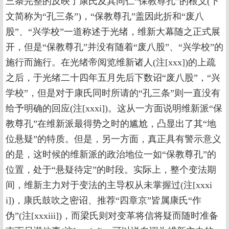
三条完整的反映了康氏及其同仁“保教尊孔”的根义(下
文简称为“孔三条”)，“保教尊孔”盖因此折和“废八
股”、“兴学校”一道称述于光绪，维新大幕随之正式展
开，但是“保教尊孔”并没有随着“废八股”、“兴学校”的
施行而施行。在光绪帝阅览维新诸人(注[xxx])的上疏
之后，于光绪二十四年五月先后下数诏“废八股”，“兴
学校”，但是对于康氏同时所请的“孔三条”则一直没有
给予明确的回应(注[xxxi])。这从一方面说明维新派“保
教尊孔”在维新派最得势之时的尴尬，凸显出了其“地
位悬疑”的特质。但是，另一方面，真正具有警示意义
的是，这时候的维新派的政治地位一如“保教尊孔”的
位置，处于“悬疑待定”的时段。实际上，整个变法期
间，维新主力对于变法的主导权从未掌握过(注[xxxi
i])，康氏鼓吹之密诏、推荐“四章京”皆属康氏“作
伪”(注[xxxiii])，而梁氏则对变革将信将疑而随时准备