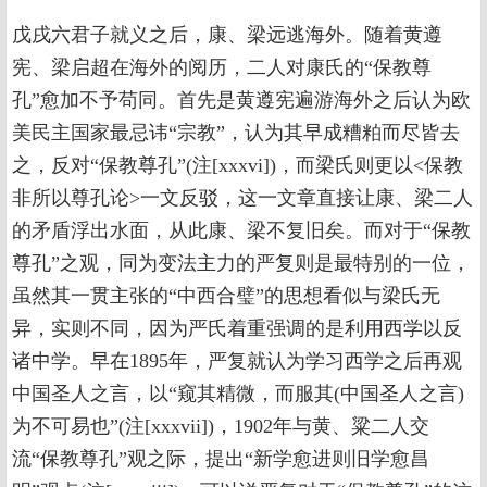
戊戌六君子就义之后，康、梁远逃海外。随着黄遵
宪、梁启超在海外的阅历，二人对康氏的“保教尊
孔”愈加不予苟同。首先是黄遵宪遍游海外之后认为欧
美民主国家最忌讳“宗教”，认为其早成糟粕而尽皆去
之，反对“保教尊孔”(注[xxxvi])，而梁氏则更以<保教
非所以尊孔论>一文反驳，这一文章直接让康、梁二人
的矛盾浮出水面，从此康、梁不复旧矣。而对于“保教
尊孔”之观，同为变法主力的严复则是最特别的一位，
虽然其一贯主张的“中西合璧”的思想看似与梁氏无
异，实则不同，因为严氏着重强调的是利用西学以反
诸中学。早在1895年，严复就认为学习西学之后再观
中国圣人之言，以“窥其精微，而服其(中国圣人之言)
为不可易也”(注[xxxvii])，1902年与黄、粱二人交
流“保教尊孔”观之际，提出“新学愈进则旧学愈昌