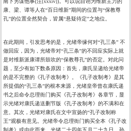
南下另谋他事(注[xxxiv])。可以说自诩为维新主力的
康、梁、谭等人在“百日维新”期间的位置与“保教尊
孔”的位置全然契合，皆属“悬疑待定”之地位。
在此期间，引发思考的是，光绪帝缘何对“孔三条” 不
做回应，因为，光绪帝对“孔三条”的不回应实际上就
是对维新派康谭所鼓吹的“保教尊孔”的否定。对此问
题，至少有如下数条原因：首先，康氏呈递给光绪帝
的是不完整的《孔子改制考》。《孔子改制考》是其
所提倡的“孔三条”的根本来源，光绪皇帝曾在康氏递
书之后命令总理衙门购买《孔子改制考》各章节，显
示光绪对康氏递送删节版《孔子改制考》的不满和在
意。其次，光绪对康氏在文中宣扬的“孔子改制称
王”观极有意见。光绪帝令总理衙门购买全本《孔子改
制考》或由此而来。光绪二十四年五月二十九日，孙