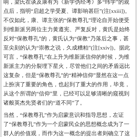
响，梁氏在谈及康有为《新学伪经考》多“纬学”的观
点后，指明“启超之学受夏、谭影响甚巨”(注[xxiii])。
不仅如此，康、谭主张的“保教尊孔”理论自开始便受
到维新派另两位主力黄遵宪、严复反对，黄氏是始终
反对“保教尊孔”的，黄氏认为“保教”乃落后之事，甚
至尖刻的认为“崇教之说，久成糟粕”(注[xxiv])。据此
可言，“保教尊孔”在上升为维新派信仰的时候，为维
新派主力的分裂埋下星火，尽管他们之间的矛盾远比
这复杂，但是“保教尊孔”的“精神信仰”显然在这一点
上扮演了重要的角色，也起到了重大的作用，毕竟，
从这个所谓的“信仰”里，已经可以足够清晰的窥视到
诸般英杰先贤者们的“道不同”了。
当然，“保教尊孔”作为启蒙意识和指导思想，左证
了“保教尊孔”作为一个启蒙民众的思想概念成为了一
群人的价值观，而作为这一概念的提出者则确立了这