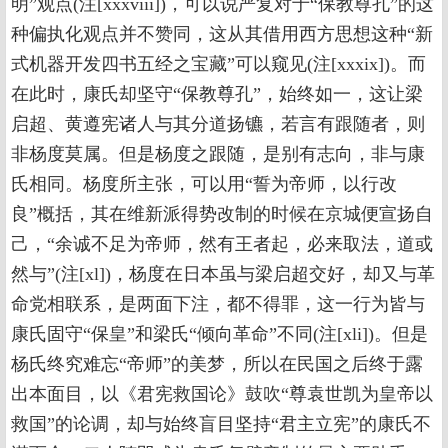
明”观点(注[xxxviii])，可以说严复对于“保教尊孔”的这
种偏执化观点并不赞同，这从其借用西方思想这种“新
式机器开发四书五经之宝藏”可以窥见(注[xxxix])。而
在此时，康氏却坚守“保教尊孔”，始终如一，这让梁
启超、黄遵宪诸人与其分道扬镳，若言有跟随者，则
非杨度莫属。但是杨度之跟随，是别有志向，非与康
氏相同。杨度所主张，可以用“誓为帝师，以行改
良”概括，其在维新派得势改制的时候在京城便宣扬自
己，“余诚不足为帝师，然有王者起，必来取法，道或
然与”(注[xl])，杨度在日本虽与梁启超交好，却又与革
命党相联系，是两面下注，都不得罪，这一行为皆与
康氏固守“保皇”和梁氏“倾向革命”不同(注[xli])。但是
杨氏终究难忘“帝师”的美梦，所以在民国之后终于露
出本面目，以《君宪救国论》鼓吹“尊袁世凯为皇帝以
救国”的论调，却与始终盲目坚持“君主立宪”的康氏不