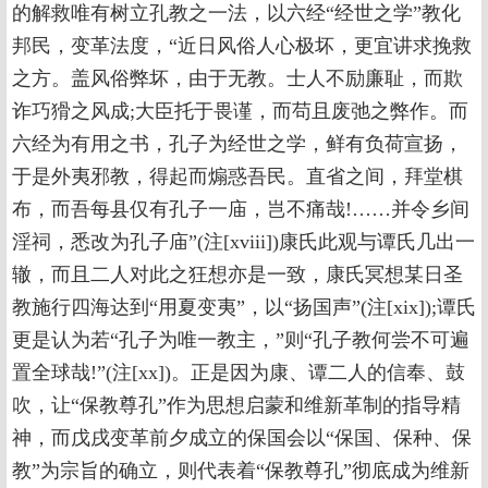
的解救唯有树立孔教之一法，以六经“经世之学”教化
邦民，变革法度，“近日风俗人心极坏，更宜讲求挽救
之方。盖风俗弊坏，由于无教。士人不励廉耻，而欺
诈巧猾之风成;大臣托于畏谨，而苟且废弛之弊作。而
六经为有用之书，孔子为经世之学，鲜有负荷宣扬，
于是外夷邪教，得起而煽惑吾民。直省之间，拜堂棋
布，而吾每县仅有孔子一庙，岂不痛哉!……并令乡间
淫祠，悉改为孔子庙”(注[xviii])康氏此观与谭氏几出一
辙，而且二人对此之狂想亦是一致，康氏冥想某日圣
教施行四海达到“用夏变夷”，以“扬国声”(注[xix]);谭氏
更是认为若“孔子为唯一教主，”则“孔子教何尝不可遍
置全球哉!”(注[xx])。正是因为康、谭二人的信奉、鼓
吹，让“保教尊孔”作为思想启蒙和维新革制的指导精
神，而戊戌变革前夕成立的保国会以“保国、保种、保
教”为宗旨的确立，则代表着“保教尊孔”彻底成为维新