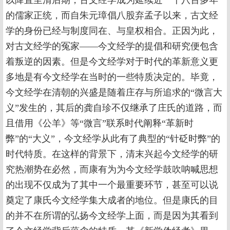
以降直至清后期，古文经学成为延续近一千八百多年
的儒家正统，而自朱元璋倡八股弃孟子以来，古文经
学的身份已经与制度同在、与皇权相合。正因为此，
对古文经学的冤家——今文经学的提倡和研究便包含
着叛逆的因素。但是今文经学对于时代的革新意义更
多地是有今文经学在当时的一些特质决定的。毕竟，
今文经学在清朝的兴盛是随着庄存与所追求的“微言大
义”发生的，其后的龚自珍不仅继承了庄氏的道路，而
且借用《公羊》等“微言”联系时代阐释“革新时
弊”的“大义”，今文经学从此有了典型的“针砭时弊”的
时代特质。在这样的背景下，清末兴起今文经学的研
究热潮势在必然，而康有为为今文经学鼓吹呐喊思想
的出现不仅成为了其中一个最重要环节，甚至可以说
奠定了康氏今文经学集大成者的地位。但是康氏的目
的并不在所谓的弘扬今文经学上面，而是因为其看到