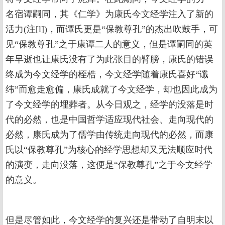
名宿谭嗣同，其《仁学》为康氏今文经学注入了新的
活力(注[l])，而谭氏更是“保教尊孔”的杰出吹鼓手，可
见“保教尊孔”之于康谭二人的意义，但是谭嗣同的英
年早逝也让康氏没有了为此张目的臂膀，康氏的错误
终成为今文经学的桎梏，今文经学随着康氏喜好“谶
纬”而愈走愈偏，康氏成就了今文经学，却也因此成为
了今文经学的埋葬者。从今日观之，经学的没落是时
代的必然，也是中国哲学适应现代社会、走向现代的
必然，康氏成为了儒学由传统走向现代的必然，而康
氏以“保教尊孔”为核心的经学思想却又无法顺应时代
的演变，走向没落，这便是“保教尊孔”之于今文经学
的意义。
但是尽管如此，今文经学的复兴还是带动了自明末以