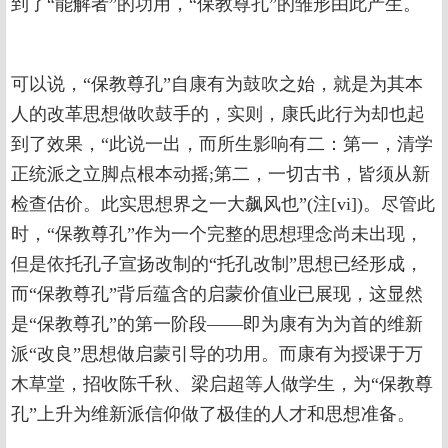
到了“能解者”的功用，“保教尊孔”的雏形由此产生。
可以说，“保教尊孔”自康有为鼓吹之始，就是为其本
人的改革思想做吹鼓手的，实则，康氏此行为却也起
到了效果，“此说一出，而所生影响有二：第一，清学
正统派之立脚点根本动摇;第二，一切古书，皆须从新
检查估价。此实思想界之一大飙风也”(注[vi])。尽管此
时，“保教尊孔”作为一个完整的思想理念尚未出现，
但是依托孔子宣扬改制的“托孔改制”思想已经形成，
而“保教尊孔”背后蕴含的启蒙价值业已展现，这显然
是“保教尊孔”的第一阶段——即为康有为为首的维新
派“改良”思想做启蒙引导的功用。而康有为授课于万
木草堂，招收陈千秋、梁启超等人做学生，为“保教尊
孔”上升为维新派信仰做了极佳的人才和思想准备。