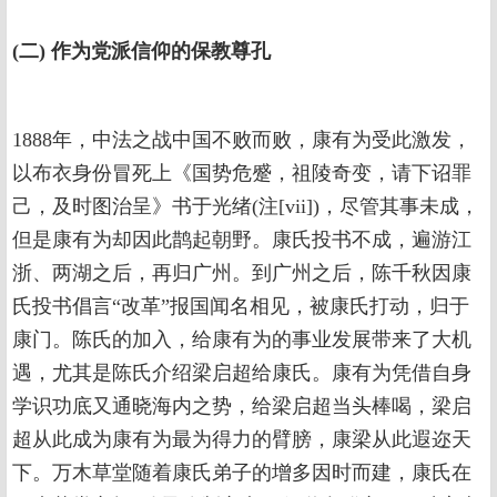
(二) 作为党派信仰的保教尊孔
1888年，中法之战中国不败而败，康有为受此激发，
以布衣身份冒死上《国势危蹙，祖陵奇变，请下诏罪
己，及时图治呈》书于光绪(注[vii])，尽管其事未成，
但是康有为却因此鹊起朝野。康氏投书不成，遍游江
浙、两湖之后，再归广州。到广州之后，陈千秋因康
氏投书倡言“改革”报国闻名相见，被康氏打动，归于
康门。陈氏的加入，给康有为的事业发展带来了大机
遇，尤其是陈氏介绍梁启超给康氏。康有为凭借自身
学识功底又通晓海内之势，给梁启超当头棒喝，梁启
超从此成为康有为最为得力的臂膀，康梁从此遐迩天
下。万木草堂随着康氏弟子的增多因时而建，康氏在