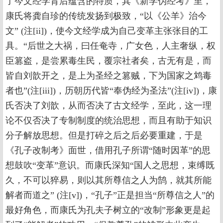
了今文经学背后蕴含的特质，其《新学伪经考》里，
康氏将龚自珍的传统发扬到极致，“以《公羊》治今
文” (注[ii])，使今文经学成为自己变革主张张目的工
具。“后世之大祸，曰任奄寺，广女色，人主奢纵，权
臣篡盗，是尝累毒生民，覆宗社者矣，古无有是，而
皆自刘歆开之，是上为圣经之篡贼，下为国家之鸩毒
者也”(注[iii])，历朝历代皆“奉伪经为圣法”(注[iv])，康
氏否决了刘歆，从而否决了古文经学，至此，这一理
论不仅否决了专制制度的统治思想，而且有助于知识
分子解放思想。但是打碎之后之后必要重建，于是
《孔子改制考》面世，借用孔子所谓“随时因革”的思
想鼓吹“变革”意识。而康氏深知“国人之思想，束缚既
久，不可以猝易，则以其所尊信之人为鹄，就其所能
解者而道之” (注[v])，“孔子”正是担当“所尊信之人”的
最好角色，而康氏为孔夫子树立的“改制”形象更是起