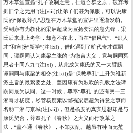
万木草堂宣扬“孔子改制之意，仁道合群之原，破弃考
据旧学之无用”(注[viii])让弟子们甚为佩服，可以说康
氏的“保教尊孔”思想在万木草堂的宣讲里逐渐发萌。
受到康有为教化的梁启超成为宣扬变法的急先锋，梁
氏后来北上考学，却意不在此，而在“倡风气”、“识人
才”和宣扬“新学”(注[ix])，借此遇到了旷代奇才谭嗣
同，谭嗣同认为康梁主张的“为微言大义，竟与嗣同冥
思者十同八九”(注[x])，从此成为康氏的又一大臂膀。
谭嗣同与康梁的相交(注[xi])是“保教尊孔”上升为维新
派主旨的最紧要之处。盖因康有为鼓吹的孔教之法谭
嗣同最为认同。这一时候，尊奉“尊孔”的还有另一三
湘奇才杨度，尽管杨度素以鄙视梁启超为得意之事而
名动三湘与京城(注[xii])，但是杨度的真实思想却是与
康氏契合，尊奉孔子《春秋》之大义而行改革之
法，“盖不通《春秋》，不知拨乱。越虽有种而无范