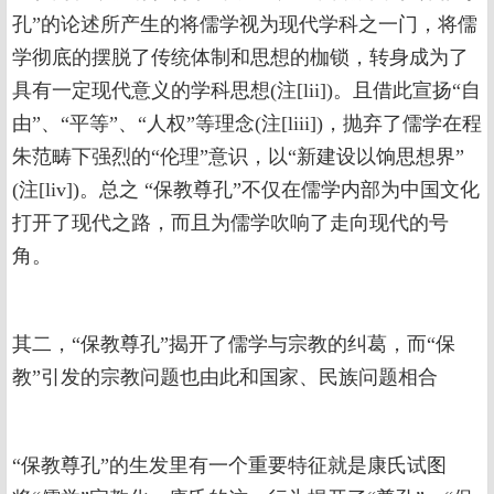
孔”的论述所产生的将儒学视为现代学科之一门，将儒
学彻底的摆脱了传统体制和思想的枷锁，转身成为了
具有一定现代意义的学科思想(注[lii])。且借此宣扬“自
由”、“平等”、“人权”等理念(注[liii])，抛弃了儒学在程
朱范畴下强烈的“伦理”意识，以“新建设以饷思想界”
(注[liv])。总之 “保教尊孔”不仅在儒学内部为中国文化
打开了现代之路，而且为儒学吹响了走向现代的号
角。
其二，“保教尊孔”揭开了儒学与宗教的纠葛，而“保
教”引发的宗教问题也由此和国家、民族问题相合
“保教尊孔”的生发里有一个重要特征就是康氏试图