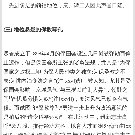
一先进阶层的领袖地位，康、谭二人因此声誉日隆。
(三) 地位悬疑的保教尊孔
尽管成立于1898年4月的保国会没过几日就被弹劾而停
止运作，但是保国会所主张的诸条法规，尤其是“为保
国家之政权土地;为保人民种类之独立;为保圣教之不
失;为讲内治变法之宜”(注[xxv])却广被人知。尤其是受
保国会影响，京城风气“与三岁以前则大异”，朝野之
间皆“忧瓜分惧为奴”(注[xxvi])，变法风气已然略有气
候。而试图将“保教尊孔”更进一步上升为政治意识的
是稍后的“请变科举运动”。在此运动中，维新志士高
呼“废八股、推行经济六科，以育人才而御外侮”(注[xx