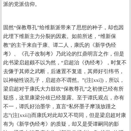
派的党派信仰。
固然“保教尊孔”给维新派带来了思想的种子，却也因
此埋下维新主力分裂的因素。如前所述，“维新保
教”的主干来自于康、谭二人，康氏的《新学伪经
考》、《孔子改制考》乃此论的扛鼎明言之作，但是
此书梁启超颇不以为然，“启超治《伪经考》，时复不
去慊于其师之武断，后遂置不复道，其师好引纬书，
以神秘性说孔子，启超亦不谓然。”(注[xxi])，所以，
梁启超对于康氏大力鼓吹“保教尊孔”之初便已经有所
疑惑，这里康梁分歧已经显露。至于谭氏观点，亦有
不一，谭氏好治墨学，直言“私怀墨子摩顶放踵之
志”(注[xxii])而康氏对此却又不苟同，但是梁启超对康
有为《新学伪经考》的质疑，却又是受谭嗣同的影