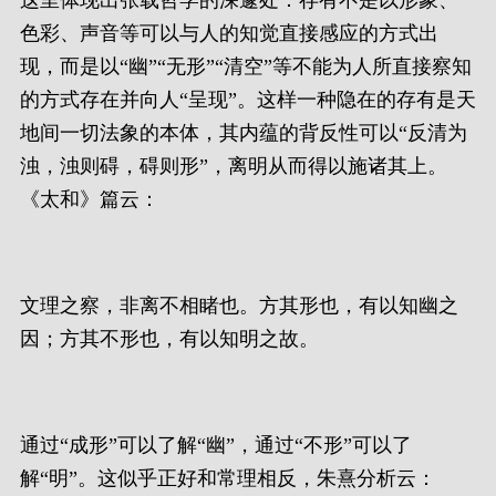
这里体现出张载哲学的深邃处：存有不是以形象、
色彩、声音等可以与人的知觉直接感应的方式出
现，而是以“幽”“无形”“清空”等不能为人所直接察知
的方式存在并向人“呈现”。这样一种隐在的存有是天
地间一切法象的本体，其内蕴的背反性可以“反清为
浊，浊则碍，碍则形”，离明从而得以施诸其上。
《太和》篇云：
文理之察，非离不相睹也。方其形也，有以知幽之
因；方其不形也，有以知明之故。
通过“成形”可以了解“幽”，通过“不形”可以了
解“明”。这似乎正好和常理相反，朱熹分析云：