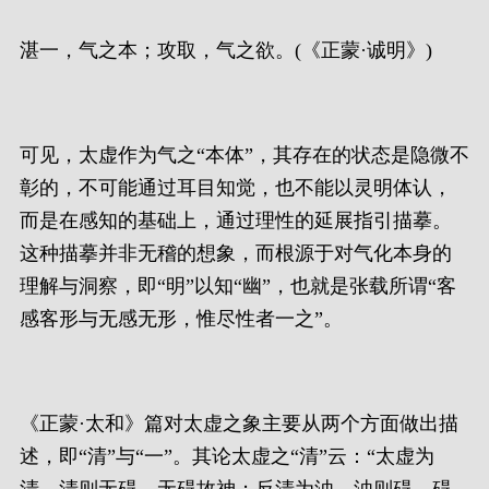
湛一，气之本；攻取，气之欲。(《正蒙·诚明》)
可见，太虚作为气之“本体”，其存在的状态是隐微不
彰的，不可能通过耳目知觉，也不能以灵明体认，
而是在感知的基础上，通过理性的延展指引描摹。
这种描摹并非无稽的想象，而根源于对气化本身的
理解与洞察，即“明”以知“幽”，也就是张载所谓“客
感客形与无感无形，惟尽性者一之”。
《正蒙·太和》篇对太虚之象主要从两个方面做出描
述，即“清”与“一”。其论太虚之“清”云：“太虚为