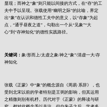
显现；而神之“象”则只能以间接的方式，在“存”的工
夫中予以呈现。张载使用“幽明之际”的比喻，界定
出“象”在认识和德性工夫中的意义，以“存象”为起
点，“通乎昼夜之道”，勾勒出一个从“见象”“大
心”到“存神知化”的德性实践路径。
关键词：
象/形而上/太虚之象/神之“象”/清虚一大/存
神知化
张载《正蒙》中“象”的概念源自《周易·系辞》，也
受到北宋以前的学者特别是王弼的影响，但其运用
之精微则别有机杼。历代对于《正蒙》的释读与研
究，都对此概念予以关注，但自朱子之后，学者多