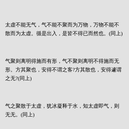
太虚不能无气，气不能不聚而为万物，万物不能不
散而为太虚。循是出入，是皆不得已而然也。(同上)
气聚则离明得施而有形，气不聚则离明不得施而无
形。方其聚也，安得不谓之客?方其散也，安得遽谓
之无?(同上)
气之聚散于太虚，犹冰凝释于水，知太虚即气，则
无无。(同上)