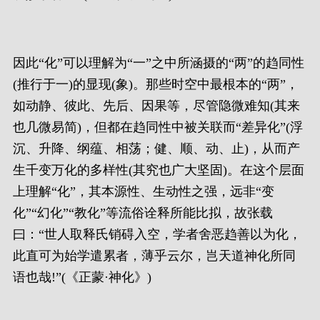
因此“化”可以理解为“一”之中所涵摄的“两”的趋同性
(推行于一)的显现(象)。那些时空中最根本的“两”，
如动静、彼此、先后、因果等，尽管隐微难知(其来
也几微易简)，但都在趋同性中被关联而“差异化”(浮
沉、升降、纲蕴、相荡；健、顺、动、止)，从而产
生千变万化的多样性(其究也广大坚固)。在这个层面
上理解“化”，其本源性、生动性之强，远非“变
化”“幻化”“教化”等流俗诠释所能比拟，故张载
曰：“世人取释氏销碍入空，学者舍恶趋善以为化，
此直可为始学遣累者，薄乎云尔，岂天道神化所同
语也哉!”(《正蒙·神化》)