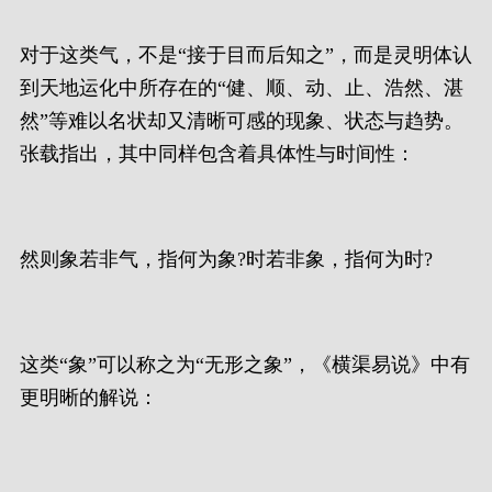
对于这类气，不是“接于目而后知之”，而是灵明体认
到天地运化中所存在的“健、顺、动、止、浩然、湛
然”等难以名状却又清晰可感的现象、状态与趋势。
张载指出，其中同样包含着具体性与时间性：
然则象若非气，指何为象?时若非象，指何为时?
这类“象”可以称之为“无形之象”，《横渠易说》中有
更明晰的解说：