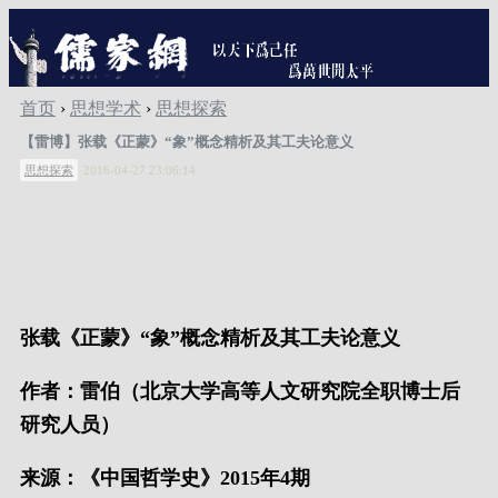
首页
›
思想学术
›
思想探索
【雷博】张载《正蒙》“象”概念精析及其工夫论意义
思想探索
2016-04-27 23:06:14
张载《正蒙》“象”概念精析及其工夫论意义
作者：雷伯（北京大学高等人文研究院全职博士后
研究人员）
来源：《中国哲学史》2015年4期