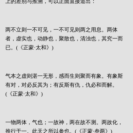
上的差别与推溯，可以正面直接道出：
两不立则一不可见，一不可见则两之用息。两体
者，虚实也，动静也，聚散也，清浊也，其究一而
已。(《正蒙·太和》)
气本之虚则湛一无形，感而生则聚而有象。有象斯
有对，对必反其为；有反斯有仇，仇必和而解。
(《正蒙·太和》)
一物两体，气也；一故神，两在故不测。两故化，
推行于一。此天之所以参也。(《正蒙·叁两》)