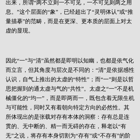
出来，所谓“两不立则一不可见，一不可见则两之用
息。”这个层面的“象”，已经超出了“灵明体认”或“推
量描摹”的范畴，而是在更深、更本质的层面上对太
虚的显现。
因此“一”与“清”虽然都是即明以知幽，也都是依气化
而立言，但其角度与层次是不同的：“清”是依据感性
认识，自气上推出的太虚的“特性”；而“一”则是以哲
思把握到的通太虚与气的“共性”。太虚之“一”不是机
械僵化的“均一”，而是即两而一，既包含着无限生机
与可能性，同时又有着朝向特定方向的必然性。其
所体现出的是张载对存有本体的洞察：存有总是连
贯的、无中断的、精一而无碍的存在，释老以“有
无”之说，将存有本身切割为“存有”或“不存有”的阶