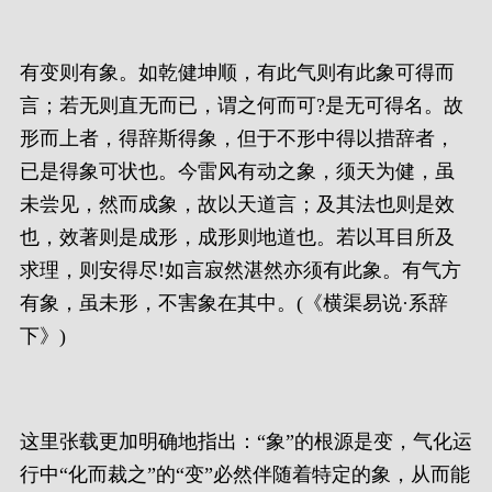
有变则有象。如乾健坤顺，有此气则有此象可得而
言；若无则直无而已，谓之何而可?是无可得名。故
形而上者，得辞斯得象，但于不形中得以措辞者，
已是得象可状也。今雷风有动之象，须天为健，虽
未尝见，然而成象，故以天道言；及其法也则是效
也，效著则是成形，成形则地道也。若以耳目所及
求理，则安得尽!如言寂然湛然亦须有此象。有气方
有象，虽未形，不害象在其中。(《横渠易说·系辞
下》)
这里张载更加明确地指出：“象”的根源是变，气化运
行中“化而裁之”的“变”必然伴随着特定的象，从而能