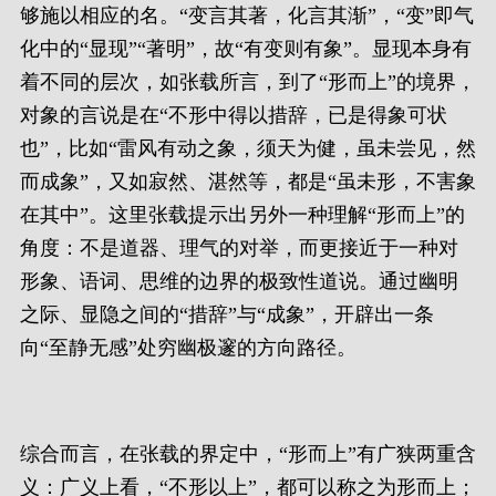
够施以相应的名。“变言其著，化言其渐”，“变”即气
化中的“显现”“著明”，故“有变则有象”。显现本身有
着不同的层次，如张载所言，到了“形而上”的境界，
对象的言说是在“不形中得以措辞，已是得象可状
也”，比如“雷风有动之象，须天为健，虽未尝见，然
而成象”，又如寂然、湛然等，都是“虽未形，不害象
在其中”。这里张载提示出另外一种理解“形而上”的
角度：不是道器、理气的对举，而更接近于一种对
形象、语词、思维的边界的极致性道说。通过幽明
之际、显隐之间的“措辞”与“成象”，开辟出一条
向“至静无感”处穷幽极邃的方向路径。
综合而言，在张载的界定中，“形而上”有广狭两重含
义：广义上看，“不形以上”，都可以称之为形而上；