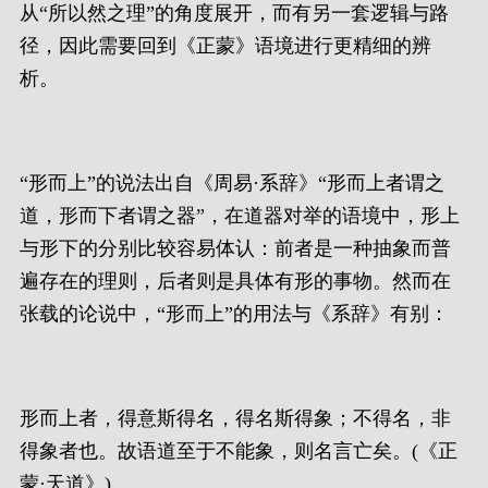
从“所以然之理”的角度展开，而有另一套逻辑与路
径，因此需要回到《正蒙》语境进行更精细的辨
析。
“形而上”的说法出自《周易·系辞》“形而上者谓之
道，形而下者谓之器”，在道器对举的语境中，形上
与形下的分别比较容易体认：前者是一种抽象而普
遍存在的理则，后者则是具体有形的事物。然而在
张载的论说中，“形而上”的用法与《系辞》有别：
形而上者，得意斯得名，得名斯得象；不得名，非
得象者也。故语道至于不能象，则名言亡矣。(《正
蒙·天道》)