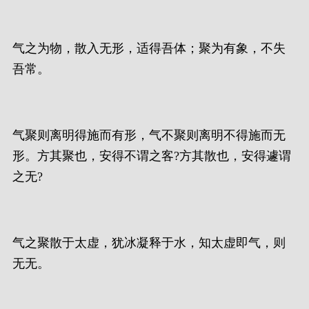
气之为物，散入无形，适得吾体；聚为有象，不失
吾常。
气聚则离明得施而有形，气不聚则离明不得施而无
形。方其聚也，安得不谓之客?方其散也，安得遽谓
之无?
气之聚散于太虚，犹冰凝释于水，知太虚即气，则
无无。