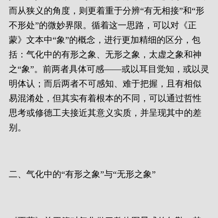
而从狭义的角度，则更着重于分辨“有无相接”和“形
不形处”的微妙界限。循着这一思路，可以对《正
蒙》文本中“象”的概念，进行更加精细的区分，包
括：气化中的有形之象、无形之象，太虚之象和神
之“象”。前两者具体可感——或以耳目觉知，或以灵
明体认；而后两者不可感知、难于把握，且有相似
易混淆处，但其实有着根本的不同，可以通过哲性
思考或修德工夫接近其意义实质，并呈现其中的差
别。
二、气化中的“有形之象”与“无形之象”