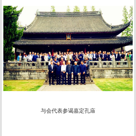
与会代表参谒嘉定孔庙