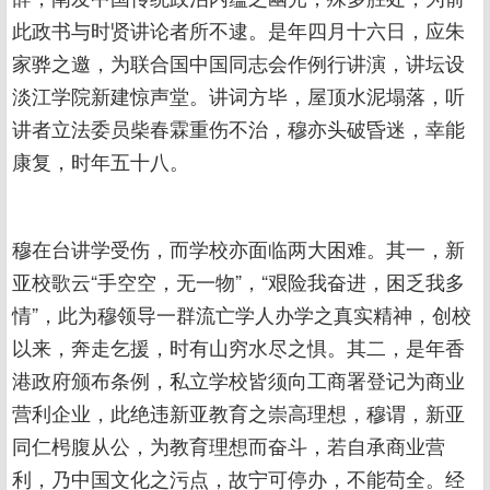
此政书与时贤讲论者所不逮。是年四月十六日，应朱
家骅之邀，为联合国中国同志会作例行讲演，讲坛设
淡江学院新建惊声堂。讲词方毕，屋顶水泥塌落，听
讲者立法委员柴春霖重伤不治，穆亦头破昏迷，幸能
康复，时年五十八。
穆在台讲学受伤，而学校亦面临两大困难。其一，新
亚校歌云“手空空，无一物”，“艰险我奋进，困乏我多
情”，此为穆领导一群流亡学人办学之真实精神，创校
以来，奔走乞援，时有山穷水尽之惧。其二，是年香
港政府颁布条例，私立学校皆须向工商署登记为商业
营利企业，此绝违新亚教育之崇高理想，穆谓，新亚
同仁枵腹从公，为教育理想而奋斗，若自承商业营
利，乃中国文化之污点，故宁可停办，不能苟全。经