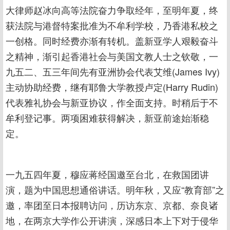
大律师赵冰向高等法院奋力争取经年，至明年夏，终
获法院与港督特案批准为不牟利学校，乃香港私校之
一创格。同时经费亦渐有转机。盖新亚学人艰毅奋斗
之精神，渐引起香港社会与美国文教人士之钦敬，一
九五二、五三年间先有亚洲协会代表艾维(James Ivy)
主动协助经费，继有耶鲁大学教授卢定(Harry Rudin)
代表雅礼协会与新亚协议，作全面支持。时稍后于不
牟利登记事。两项困难获得解决，新亚前途始渐稳
定。
一九五四年夏，穆应蒋经国邀至台北，在救国团讲
演，题为中国思想通俗讲话。明年秋，又应“教育部”之
邀，率团至日本报聘访问，历访东京、京都、奈良诸
地，在两京大学作公开讲演，深感日本上下对于侵华