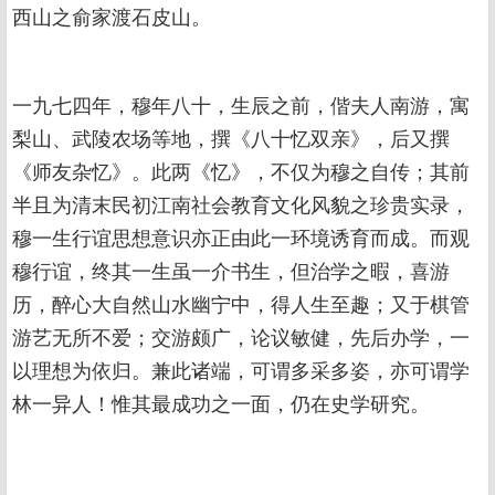
西山之俞家渡石皮山。
一九七四年，穆年八十，生辰之前，偕夫人南游，寓
梨山、武陵农场等地，撰《八十忆双亲》，后又撰
《师友杂忆》。此两《忆》，不仅为穆之自传；其前
半且为清末民初江南社会教育文化风貌之珍贵实录，
穆一生行谊思想意识亦正由此一环境诱育而成。而观
穆行谊，终其一生虽一介书生，但治学之暇，喜游
历，醉心大自然山水幽宁中，得人生至趣；又于棋管
游艺无所不爱；交游颇广，论议敏健，先后办学，一
以理想为依归。兼此诸端，可谓多采多姿，亦可谓学
林一异人！惟其最成功之一面，仍在史学研究。