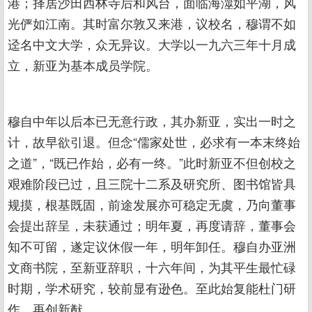
港；择居沙田西林寺后和风台，面临海澨如平湖，风
光俨如江南。其时富尔敦又来港，议校名，穆谓不如
迳名中文大学，众无异议。大学以一九六三年十月成
立，新亚为基本成员学院。
穆自中年以后本已无意行政，其办新亚，实出一时之
计，故早欲引退。但念“儒家处世，必求有一本末终始
之道”，“既已作始，必有一终。”此时新亚不但创校之
艰难阶段已过，且三院十二系及研究所、图书馆皆具
规摸，根基既固，前途发展亦可稳定无虞，乃向董事
会提出辞呈，未获通过；明年夏，再度请辞，董事会
知不可留，遂定议休假一年，明年卸任。穆自办亚洲
文商书院，至新亚辞职，十六年间，为其平生最忙碌
时期，学术研究，较前显有逊色。至此始复能杜门研
作，再创新猷。