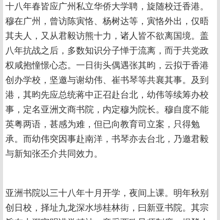
十八年春皆应广州私立华侨大学聘，旋随校迁香港。
穆在广州，曾访陈寅恪、杨树达等，寅恪外出，仅晤
其夫人，又从君毅访熊十力，诸人皆不欲离国境。盖
八年抗战之后，多数知识分子惮于流离，而于共党政
权咸抱憧憬心态。一日街头偶遇张其昀，云拟于香港
创办学校，坚邀与谢幼伟、崔书琴等共襄其事。及到
港，其昀先应总统蒋中正召赴台北，幼伟等续筹办校
事，定名亚洲文商书院，内定穆为院长。穆自度不能
英粤两语，甚感为难，但已向教育司立案，只得勉
承。而幼伟突因事赴南洋，书琴亦去台北，乃邀君毅
与新知张丕介共同效力。
亚洲书院以三十八年十月开学，夜间上课。明年秋别
创日校，择址九龙深水埗桂林街，曰新亚书院。其宗