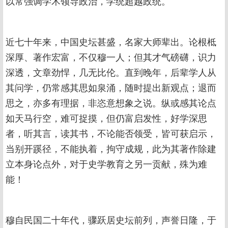
以常强调学术领导政治，学统超越政统。
近七十年来，中国史坛甚盛，名家大师辈出。论根柢
深厚、著作宏富，不仅穆一人；但其才气磅礴，识力
深透，文章劲悍，几无比伦。直到晚年，后辈学人从
其问学，仍常感其思如泉涌，随时提出新观点；退而
思之，亦多有理据，非恣意想象之说。纵或感其论点
如天马行空，难可捉摸，但仍富启发性，好学深思
者，听其言，读其书，不论能否领受，皆可获启示，
当别开蹊径，不能执着，拘守成规，此为其著作除建
立本身论点外，对于史学教育之另一贡献，殊为难
能！
穆自民国二十年代，骤跃居史坛前列，声誉日隆，于