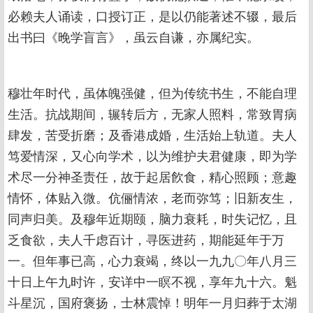
必赖夫人诵读，口授订正，是以仍能著述不辍，最后
出书曰《晚学盲言》，虽云自谦，亦属纪实。
穆壮年时代，虽体魄强健，但为传统书生，不能自理
生活。抗战期间，辗转后方，无家人照料，常致胃病
肆发，苦受折磨；及香港成婚，生活始上轨道。夫人
笃爱情深，又心向学术，以为维护夫君健康，即为学
术尽一分神圣责任，故于起居飮食，精心照顾；意趣
情怀，体贴入微。伉俪情浓，老而弥笃；旧新友生，
同声归美。及穆年近期颐，脑力衰耗，时失记忆，且
乏食欲，夫人千虑百计，寻医进药，期能延年于万
一。但年事已高，心力衰竭，终以一九九〇年八月三
十日上午九时许，安详中一瞑不视，享年九十六。魁
斗星沉，国府褒扬，士林震悼！明年一月归葬于太湖