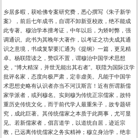
乡居多暇，获哈佛专案研究费，悉心撰写《朱子新学
案》，前后七年成书，自谓不卸新亚校政，绝不能成
此专著。穆治学本擅考证，中年以后，为矫时弊，强
调通识。此书为其晚年大著作，以考证之功夫成其通
识之意境，书成复挈要汇通为《提纲》一篇，更见精
卓。杨联陞读之，赞叹不置，谓穆治中国学术思想
史，“博大精深，并世无能出其右者”。联陞为国际汉学
批评名家，态度向极严肃，定非虚美。凡能于中国学
术思想史略有认识者亦当不河汉斯言！近有所谓新儒
家学派者，或列穆名。实则穆为传统正宗儒家，故特
重历史传统文化，而于前代学人最重朱子，故专题研
究，成此巨著。其传统儒家之本质于此两事，尤可显
见。若新儒家者，倡言道学，以道统自居，迹近宗
教，已远离传统儒家之务实精神；穆立身治学，绝非