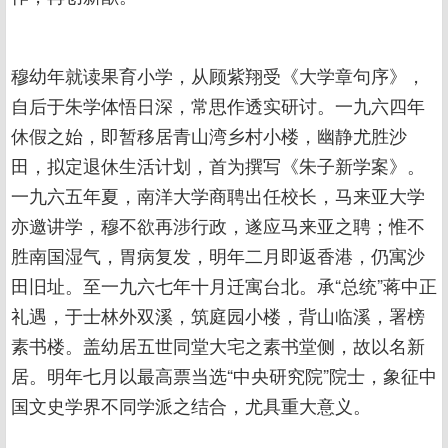
穆幼年就读果育小学，从顾紫翔受《大学章句序》，
自后于朱学体悟日深，常思作透实研讨。一九六四年
休假之始，即暂移居青山湾乡村小楼，幽静尤胜沙
田，拟定退休生活计划，首为撰写《朱子新学案》。
一九六五年夏，南洋大学商聘出任校长，马来亚大学
亦邀讲学，穆不欲再涉行政，遂应马来亚之聘；惟不
胜南国湿气，胃病复发，明年二月即返香港，仍寓沙
田旧址。至一九六七年十月迁寓台北。承“总统”蒋中正
礼遇，于士林外双溪，筑庭园小楼，背山临溪，署榜
素书楼。盖幼居五世同堂大宅之素书堂侧，故以名新
居。明年七月以最高票当选“中央研究院”院士，象征中
国文史学界不同学派之结合，尤具重大意义。