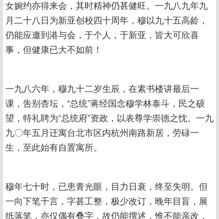
女婉约亦得来会，其时精神仍甚健旺。一九八九年九
月二十八日为新亚创校四十周年，穆以九十五高龄，
仍能应邀到港与会，于个人，于新亚，皆大可欣喜
事，但健康已大不如前！
一九八六年，穆九十二岁生辰，在素书楼讲最后一
课，吿别杏坛，“总统”蒋经国念穆学林泰斗，民之硕
望，特礼聘为“总统府”资政，以表尊学崇德之忱。一九
九〇年五月迁寓台北市区内杭州南路新居，劳碌一
生，至此始有自置寓所。
穆年七十时，已患青光眼，目力日衰，终至失明。但
一向下笔千言，字甚工整，极少改订，晚年目盲，展
纸落笔，亦仅偶有叠字，故仍能撰述，惟不能亲改，