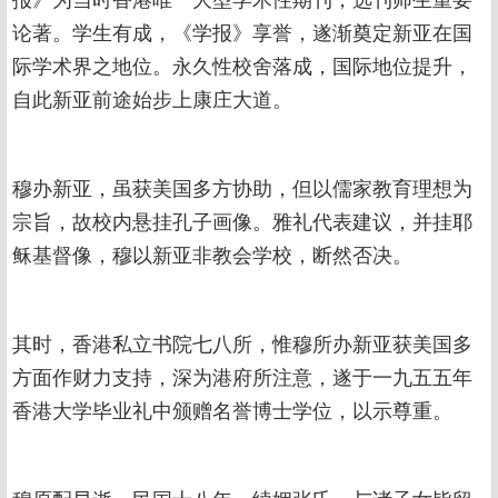
论著。学生有成，《学报》享誉，遂渐奠定新亚在国
际学术界之地位。永久性校舍落成，国际地位提升，
自此新亚前途始步上康庄大道。
穆办新亚，虽获美国多方协助，但以儒家教育理想为
宗旨，故校内悬挂孔子画像。雅礼代表建议，并挂耶
稣基督像，穆以新亚非教会学校，断然否决。
其时，香港私立书院七八所，惟穆所办新亚获美国多
方面作财力支持，深为港府所注意，遂于一九五五年
香港大学毕业礼中颁赠名誉博士学位，以示尊重。
穆原配早逝，民国十八年，续姻张氏，与诸子女皆留