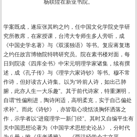
杨联陞在新亚书院。
学案既成，遂应张其昀之约，任中国文化学院史学研
究所教席，在家授课，台湾大专师生多人旁听，成
《中国史学名著》与《双溪独语》等书。复应蒋复璁
之约任故宫博物院特聘研究员。院在素书楼对面，每
日到院读《四库全书》中宋元明理学家诸集，续有撰
述，成《孔子传》与《理学六家诗钞》等书。穆不常
作诗，但好读古人诗集。以为“吟前人诗，如出己肺
腑，此亦人生一大乐趣”。其于前代诗家，特重渊明，
自谓“性偏刚进，陶诗闲适，高明柔克，实于自己偏处
求补”。而此《诗钞》，亦皆取心境恬淡胸怀洒落之
作，示学者以“进窥理学一新门径”。其时又自编平生有
关中国思想论著为《中国学术思想史论丛》，分时代
为八册；唯《庄老通辨》、《两汉经学今古文平