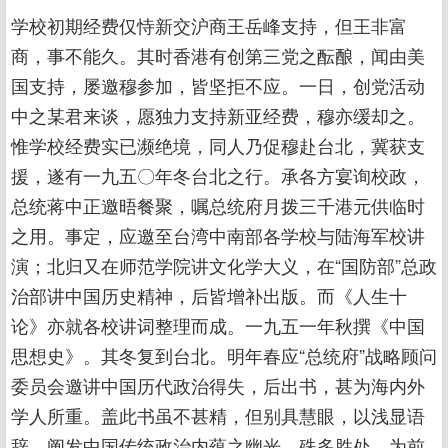
学校初期经费仅恃新交沪商王岳峰支持，但王非富
商，事不能久。其时香港有创第三党之酝酿，闻由美
国支持，屡邀穆参加，皆坚拒不应。一日，创党活动
中之某君来谈，愿独力支持新亚经费，穆亦缓却之。
惟学校经费实已濒绝境，同人乃促穆赴台北，冀获支
援，遂有一九五〇年冬台北之行。承各方宴询校政，
总统蒋中正邀晤餐聚，嘱总统府月拨三千港元供临时
之用。事定，应邀至台湾中南部各学校与陆海军校讲
演；北归又在师范学院讲文化学大义，在“国防部”总政
治部讲中国历史精神，后皆增补出版。而《人生十
论》亦就各校讲词整理而成。一九五一年秋撰《中国
思想史》。其冬复到台北。明年春应“总统府”战略顾问
委员会邀讲中国历代政治得失，后出书，甚为海内外
学人所重。盖此书虽不甚精，但别具慧眼，以浅显语
辞，阐发中国传统政治内蕴之幽光，殊多胜处，为前