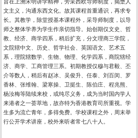
旨在上溯宋明讲学精神，旁采西欧导师制度，揭橥人
文主义，沟通东西文化。故其课程首重通识，再求专
长。其教学，除堂授基本课程外，采导师制度，以导
师之整体学养为学生作亲切指导。始创期仅文史、哲
教、经济、商学四系，稍后扩充，分文理商三学院，
文院辖中文、历史、哲学社会、英国语文、艺术五
系，理院辖数学、生物、物理、化学四系，商院辖经
济、商学、工商管理三系。初期教授仅穆与君毅、丕
介等数人，稍后有赵冰、吴俊升、任泰、刘百闵、罗
香林、张维翰、梁寒操、卫挺生、陈伯庄、程兆熊、
杨汝梅等陆续来校，或纯尽义务，成为当时国内学人
来港者之一荟萃地，故亦特为香港教育司所重视。学
生多为流亡青年，多得免费。学校课程之外，周末举
行公开学术讲座，校外来听者常七八十人。