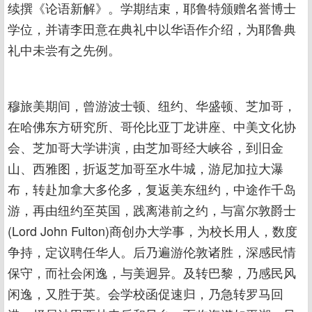
续撰《论语新解》。学期结束，耶鲁特颁赠名誉博士
学位，并请李田意在典礼中以华语作介绍，为耶鲁典
礼中未尝有之先例。
穆旅美期间，曾游波士顿、纽约、华盛顿、芝加哥，
在哈佛东方研究所、哥伦比亚丁龙讲座、中美文化协
会、芝加哥大学讲演，由芝加哥经大峡谷，到旧金
山、西雅图，折返芝加哥至水牛城，游尼加拉大瀑
布，转赴加拿大多伦多，复返美东纽约，中途作千岛
游，再由纽约至英国，践离港前之约，与富尔敦爵士
(Lord John Fulton)商创办大学事，为校长用人，数度
争持，定议聘任华人。后乃遍游伦敦诸胜，深感民情
保守，而社会闲逸，与美迥异。及转巴黎，乃感民风
闲逸，又胜于英。会学校函促速归，乃急转罗马回