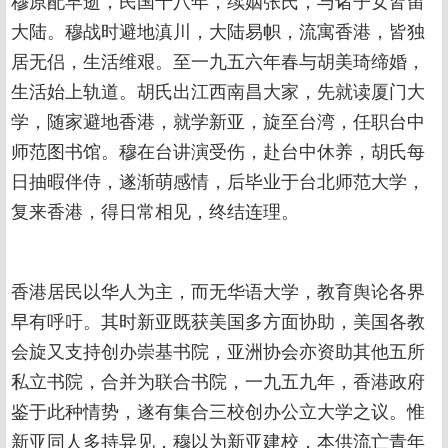
大陆。穆战时避地滇川，大陆易帜，流寓香港，皆独
居无侣，生活维艰。至一九五六年春与胡美琦缔婚，
生活始上轨道。胡氏出江西南昌大家，先就读厦门大
学，随家避地香港，就学新亚，旋至台湾，任职台中
师范图书馆。穆在台讲演受伤，赴台中休养，胡氏每
日抽暇伴侍，遂渐萌感情，后毕业于台北师范大学，
复来香港，得日常相见，终结连理。
香港居民以华人为主，而无华语大学，教育舆论各界
早有呼吁。其时新亚既获美国多方面协助，美国各教
会旋又支持创办崇基书院，亚洲协会亦资助其他五所
私立书院，合并为联合书院，一九五九年，香港政府
鉴于此种情势，遂有集合三校创办公立大学之议。惟
新亚同人多持异见，穆以为新亚建校，本供流亡青年