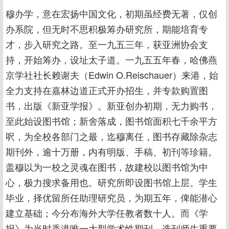
穆办学，意在宏扬中国文化，初期虽经费无著，仅创
办系院，但无时不思积极筹办研究所，期能培育专
才，步入研究之路。至一九五三年，获亚洲协会支
持，开始筹办，设址太子道。一九五五年春，哈佛燕
京学社社长赖谢夫（Edwin O.Reischauer）来港，始
全力支持在嘉林边道正式开办招生，并专款购置图
书，出版《新亚学报》。新亚创办初期，无力购书，
至此始设图书馆；新舍落成，图书馆面积七千余平方
呎，为全校各部门之最，迄穆离任，图书存藏除杂志
期刊外，逾十万册，内有明版、手稿、初刊等珍籍。
盖穆以为一校之灵魂在图书，故建校以图书馆为中
心，极力搜求备用也。研究所即设图书馆上层。学生
毕业，择优留所任助理研究员，为期五年，俾能潜心
建立基础；今分布海外大学任教者数十人。而《学
报》为当时香港唯一大型学术性期刊，选刊师生重要