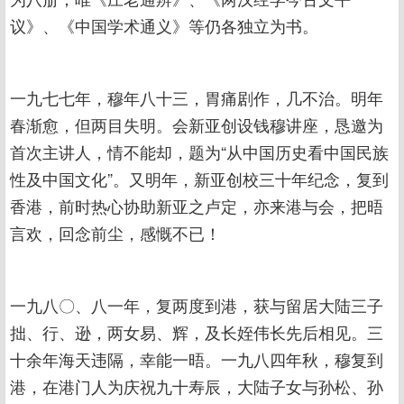
议》、《中国学术通义》等仍各独立为书。
一九七七年，穆年八十三，胃痛剧作，几不治。明年
春渐愈，但两目失明。会新亚创设钱穆讲座，恳邀为
首次主讲人，情不能却，题为“从中国历史看中国民族
性及中国文化”。又明年，新亚创校三十年纪念，复到
香港，前时热心协助新亚之卢定，亦来港与会，把晤
言欢，回念前尘，感慨不已！
一九八〇、八一年，复两度到港，获与留居大陆三子
拙、行、逊，两女易、辉，及长姪伟长先后相见。三
十余年海天违隔，幸能一晤。一九八四年秋，穆复到
港，在港门人为庆祝九十寿辰，大陆子女与孙松、孙