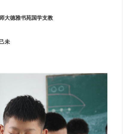
师大德雅书苑国学支教
己未