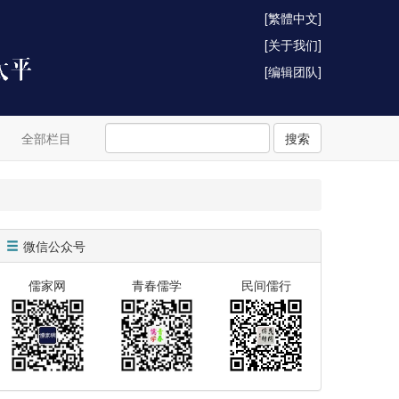
[繁體中文]
[关于我们]
[编辑团队]
全部栏目
搜索
微信公众号
儒家网
青春儒学
民间儒行