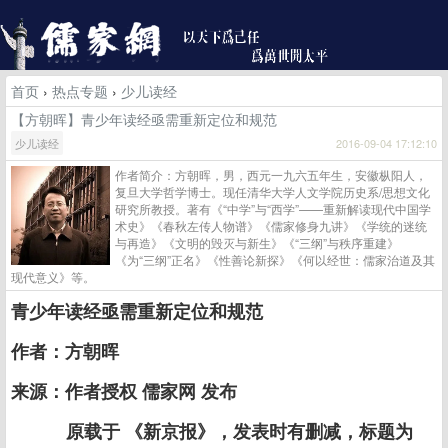
首页
›
热点专题
›
少儿读经
【方朝晖】青少年读经亟需重新定位和规范
少儿读经
2016-09-04 17:12:10
作者简介：方朝晖，男，西元一九六五年生，安徽枞阳人，
复旦大学哲学博士。现任清华大学人文学院历史系/思想文化
研究所教授。著有《“中学”与“西学”——重新解读现代中国学
术史》《春秋左传人物谱》《儒家修身九讲》《学统的迷统
与再造》《文明的毁灭与新生》《“三纲”与秩序重建》
《为“三纲”正名》《性善论新探》《何以经世：儒家治道及其
现代意义》等。
青少年读经亟需重新定位和规范
作者：方朝晖
来源：作者授权 儒家网 发布
原载于 《新京报》，发表时有删减，标题为