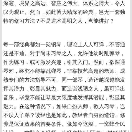
深邃、境界之高远、智慧之伟大、体系之博大，令人
叹为观止。然而，如此博大精深的经典，岂无一套独
特的修习方法？不是道术高明之人，岂能讲好？
每一部经典都如一架钢琴，理论上人人可弹，不管通
还是不通。对于尚未习琴之人，允许他幼时乱弹琴，
作为练习，或可激发兴趣，引其入门。然而，欲深通
琴艺，终究不能靠乱弹琴，非靠技艺高超的老师、成
熟专门的方法指导不可。同一部琴，造诣越深越能发
挥其潜力，彰显其魅力。而造诣浅陋之人，虽可弹出
音乐，毕竟不能让琴最大限度地发挥其潜能，彰显其
魅力。在这种情况下，如果自扮人师，教人习琴，岂
不误人子弟？读经也是如此，教经者自身的造诣、修
养是保证效果的首要条件。像如今这般，一窝蜂全民