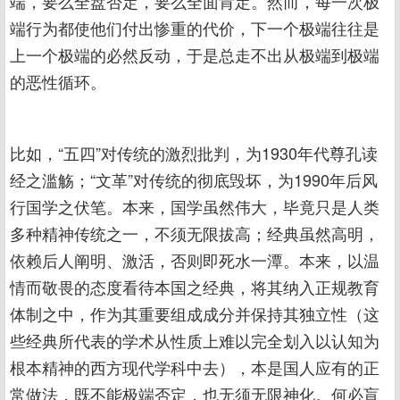
端，要么全盘否定，要么全面肯定。然而，每一次极
端行为都使他们付出惨重的代价，下一个极端往往是
上一个极端的必然反动，于是总走不出从极端到极端
的恶性循环。
比如，“五四”对传统的激烈批判，为1930年代尊孔读
经之滥觞；“文革”对传统的彻底毁坏，为1990年后风
行国学之伏笔。本来，国学虽然伟大，毕竟只是人类
多种精神传统之一，不须无限拔高；经典虽然高明，
依赖后人阐明、激活，否则即死水一潭。本来，以温
情而敬畏的态度看待本国之经典，将其纳入正规教育
体制之中，作为其重要组成成分并保持其独立性（这
些经典所代表的学术从性质上难以完全划入以认知为
根本精神的西方现代学科中去），本是国人应有的正
常做法，既不能极端否定，也无须无限神化。何必盲