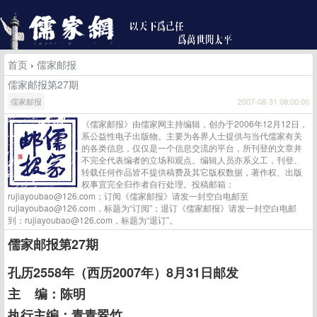
首页
›
儒家邮报
儒家邮报第27期
儒家邮报
2007-08-31 08:00:00
《儒家邮报》由儒家网主持编辑，创办于2006年12月12日，
系公益性电子出版物。主要为各界人士提供与当代儒家有关
的各类信息，仅仅是一个信息交流的平台，所刊登的文章并
不完全代表编者的立场和观点。编辑人员亦系义工，刊登、
转载任何作品皆不提供稿费及其它版权数据，著作权、出版
权事宜完全归作者自行处理。投稿邮箱：
rujiayoubao@126.com；订阅《儒家邮报》请发一封空白电邮至
rujiayoubao@126.com，标题为“订阅”；退订《儒家邮报》请发一封空白电邮
到：rujiayoubao@126.com，标题为“退订”。
儒家邮报第27期
孔历2558年（西历2007年）8月31日邮发
主 编：陈明
执行主编：青青翠竹