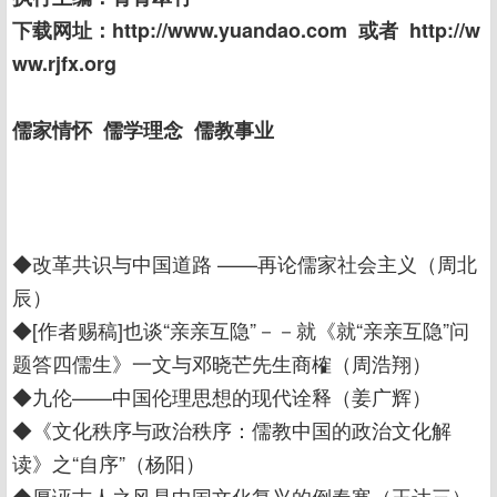
下载网址：http://www.yuandao.com 或者 http://w
ww.rjfx.org
儒家情怀 儒学理念 儒教事业
◆改革共识与中国道路 ——再论儒家社会主义（周北
辰）
◆[作者赐稿]也谈“亲亲互隐”－－就《就“亲亲互隐”问
题答四儒生》一文与邓晓芒先生商榷（周浩翔）
◆九伦——中国伦理思想的现代诠释（姜广辉）
◆《文化秩序与政治秩序：儒教中国的政治文化解
读》之“自序”（杨阳）
◆厚诬古人之风是中国文化复兴的倒春寒（王达三）