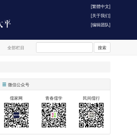
[繁體中文]
[关于我们]
[编辑团队]
全部栏目
搜索
微信公众号
儒家网
青春儒学
民间儒行