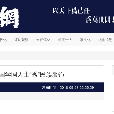
教化
评论观察
当代儒林
年度十大
家文化
纪念追思
国学圈人士“秀”民族服饰
发布时间：2016-09-26 22:25:29