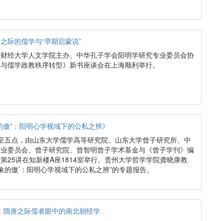
之际的儒学与“早期启蒙说”
由上海财经大学人文学院主办、中华孔子学会阳明学研究专业委员会协
羲与儒学政教秩序转型》新书座谈会在上海顺利举行。
的傲”：阳明心学视域下的公私之辨》
午3点至五点，由山东大学儒学高等研究院、山东大学曾子研究所、中
专业委员会、曾子研究院、曾智明曾子学术基金与《曾子学刊》编
第25讲在知新楼A座1814室举行。贵州大学哲学学院龚晓康教
得象的傲’：阳明心学视域下的公私之辨”的专题报告。
”：隋唐之际儒者眼中的南北朝经学