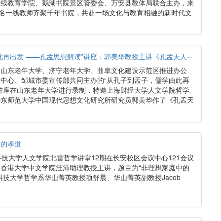
继续教育学院、鹅湖书院景区管委会、万安县教体局联合主办，来
余名一线教师齐聚千年书院，共赴一场文化与教育相融的新时代文
再出发 ——孔孟思想解读”讲座：郭美华教授主讲《孔孟天人···
合山东老年大学、济宁老年大学、曲阜文化建设示范区推进办公
中心、邹城市委宣传部共同主办的“从孔子到孟子，儒学由此再
讲座在山东老年大学进行录制，特邀上海财经大学人文学院哲学
华东师范大学中国现代思想文化研究所研究员郭美华作了《孔孟天
中的孝道
科技大学人文学院北雷哲学讲堂12期在长安校区会议中心121会议
香港大学中文学院汪沛助理教授主讲，题目为“非理想家庭中的
科技大学哲学系华山菁英教授项舒晨、华山菁英副教授Jacob