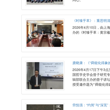
《时臻乎革》：重思明清
2026年4月10日，
办的《时臻乎革：黄宗
龚晓康：《“舜能化得象
2026年4月17日下
国哲学史学会曾子研究
辑部联合主办的曾子讲坛
授受邀作题为“‘舜能化
劳悦强：“约简”与“深芜