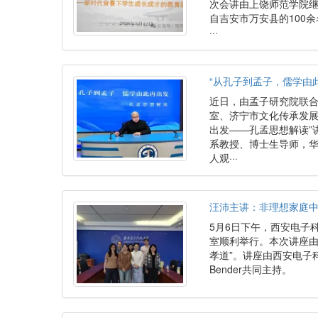
次会讲由上饶师范学院
自吉安市万安县的100
···
“从孔子到孟子，儒学由此
近日，由孟子研究院联
室、济宁市文化传承发展
出发——孔孟思想解读”
系教授、博士生导师，
人观···
汪沛主讲：非理想家庭
5月6日下午，西安电子
室顺利举行。本次讲座由
孝道”。讲座由西安电子
Bender共同主持。