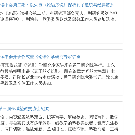
》读书会第二期：以朱熹《论语序说》探析孔子道统与经典谱系
举办《论语》读书会第二期。科研管理部负责人、副研究员刘奎担
《论语序说》。副院长、党委委员赵龙及部分工作人员参加活动。
》读书会开班仪式暨《论语》学研究专家讲座
会开班仪式暨《论语》学研究专家讲座在孟子研究院举行。山东
教授杨朝明主讲《真正的<论语>：藏在篇章之间的大智慧》主
委委员、副院长赵龙主持本次活动，孟子研究院党委书记、院长袁
长毛景卫及全体工作人员参加。
—第三届圣城塾教交流会纪要
讨论，内容涵盖私塾定位、识字写字、解经参史、阅读写作、数学
维度，与会嘉宾既有多年深耕一线教学的塾教实践者，也有关注教
者。两日切磋，温故知新。圣城旧地，弦歌不辍。塾教前途，正待