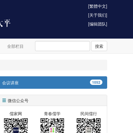
[繁體中文]
[关于我们]
[编辑团队]
全部栏目
搜索
会议讲座
1052
微信公众号
儒家网
青春儒学
民间儒行